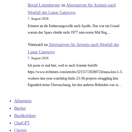
Bernd Leitenberger
zu
Alternativen für Artemis nach
Wegfall des Lunar Gateways
7. August 2026
Erinnert an die Entlassungswelle nach Apollo. Das war ein Grund
warum das Space shuttle nicht 1977 zum ersten Mal flog,…
Vineyard
zu
Alternativen für Artemis nach Wegfall des
Lunar Gateways
7. August 2026
Ich poste es mal hier, weil es auch Artemis betrifft.
https://www.techtimes.com/articles/321517/20260724/nasa-lost-1-5-
workers-last-year-watchdog-finds-25-36-projects-struggling.htm
Eigentlich keine Überraschung, bei den anderen Behörden war es…
Allgemein
Bücher
Buchkritiken
ChatGPT
Chemie