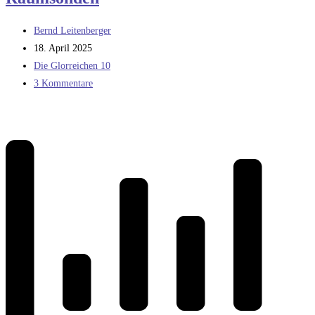
Beitrags-
Bernd Leitenberger
Autor:
Beitrag
18. April 2025
veröffentlicht:
Beitrags-
Die Glorreichen 10
Kategorie:
Beitrags-
3 Kommentare
Kommentare: