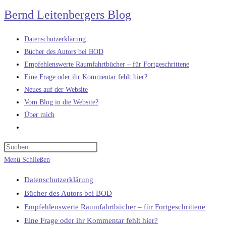
Zum
Bernd Leitenbergers Blog
Inhalt
springen
Datenschutzerklärung
Bücher des Autors bei BOD
Empfehlenswerte Raumfahrtbücher – für Fortgeschrittene
Eine Frage oder ihr Kommentar fehlt hier?
Neues auf der Website
Vom Blog in die Website?
Über mich
Website-
Suche
umschalten
Menü
Schließen
Datenschutzerklärung
Bücher des Autors bei BOD
Empfehlenswerte Raumfahrtbücher – für Fortgeschrittene
Eine Frage oder ihr Kommentar fehlt hier?