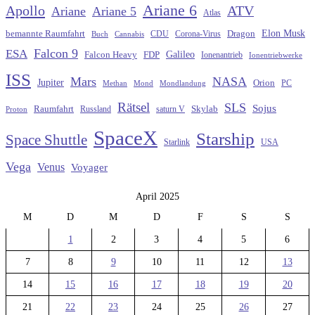
Ariane 6
Apollo
ATV
Ariane
Ariane 5
Atlas
Elon Musk
Dragon
bemannte Raumfahrt
CDU
Buch
Cannabis
Corona-Virus
Falcon 9
ESA
Galileo
FDP
Falcon Heavy
Ionenantrieb
Ionentriebwerke
ISS
Mars
NASA
Jupiter
Orion
Methan
Mond
PC
Mondlandung
Rätsel
SLS
Sojus
Raumfahrt
Russland
saturn V
Skylab
Proton
SpaceX
Starship
Space Shuttle
Starlink
USA
Vega
Venus
Voyager
April 2025
M
D
M
D
F
S
S
1
2
3
4
5
6
7
8
9
10
11
12
13
14
15
16
17
18
19
20
21
22
23
24
25
26
27