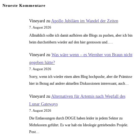
glorreichen
Neueste Kommentare
10
–
Vineyard
zu
Apollo Jubiläen im Wandel der Zeiten
die
7. August 2026
schwersten
Allmählich sollte ich damit aufhören alte Blogs zu pushen, aber ich bin
Raumsonden
beim durchstöbern wieder auf den hier gestossen und..…
Vineyard
zu
Was wäre wenn – es Wernher von Braun nicht
gegeben hätte?
7. August 2026
Sorry, wenn ich wieder einen alten Blog hochpushe, aber die Prämisse
hier in Bezug auf andere aktuellen Diskussionen interessant, auch…
Vineyard
zu
Alternativen für Artemis nach Wegfall des
Lunar Gateways
7. August 2026
Die Entlassungen durch DOGE haben leider in jedem Sektor zu
Mehrkosten geführt. Es war halt ein Ideologie getriebendes Projekt.
Post…