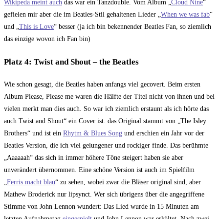
Wikipeda meint auch
das war ein Tanzdouble. Vom Album „
Cloud Nine
“
gefielen mir aber die im Beatles-Stil gehaltenen Lieder „
When we was fab
“
und „
This is Love
“ besser (ja ich bin bekennender Beatles Fan, so ziemlich
das einzige wovon ich Fan bin)
Platz 4: Twist and Shout – the Beatles
Wie schon gesagt, die Beatles haben anfangs viel gecovert. Beim ersten
Album Please, Please me waren die Hälfte der Titel nicht von ihnen und bei
vielen merkt man dies auch. So war ich ziemlich erstaunt als ich hörte das
auch Twist and Shout“ ein Cover ist. das Original stammt von „The Isley
Brothers“ und ist ein
Rhytm & Blues Song
und erschien ein Jahr vor der
Beatles Version, die ich viel gelungener und rockiger finde. Das berühmte
„Aaaaaah“ das sich in immer höhere Töne steigert haben sie aber
unverändert übernommen. Eine schöne Version ist auch im Spielfilm
„
Ferris macht blau
“ zu sehen, wobei zwar die Bläser original sind, aber
Mathew Broderick nur lipsynct. Wer sich übrigens über die angegriffene
Stimme von John Lennon wundert: Das Lied wurde in 15 Minuten am
letzten Aufnahmetag
eingespielt
und John Lennon war erkältet. Nach zwei