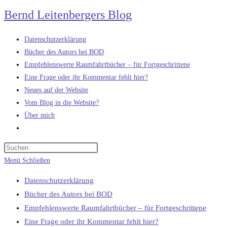
Zum
Bernd Leitenbergers Blog
Inhalt
springen
Datenschutzerklärung
Bücher des Autors bei BOD
Empfehlenswerte Raumfahrtbücher – für Fortgeschrittene
Eine Frage oder ihr Kommentar fehlt hier?
Neues auf der Website
Vom Blog in die Website?
Über mich
Website-
Suche
umschalten
Menü
Schließen
Datenschutzerklärung
Bücher des Autors bei BOD
Empfehlenswerte Raumfahrtbücher – für Fortgeschrittene
Eine Frage oder ihr Kommentar fehlt hier?