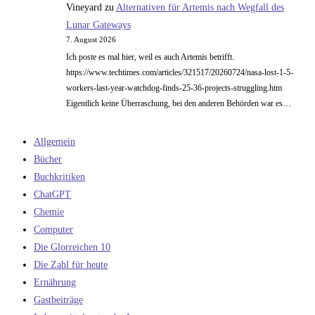
Vineyard
zu
Alternativen für Artemis nach Wegfall des
Lunar Gateways
7. August 2026
Ich poste es mal hier, weil es auch Artemis betrifft.
https://www.techtimes.com/articles/321517/20260724/nasa-lost-1-5-
workers-last-year-watchdog-finds-25-36-projects-struggling.htm
Eigentlich keine Überraschung, bei den anderen Behörden war es…
Allgemein
Bücher
Buchkritiken
ChatGPT
Chemie
Computer
Die Glorreichen 10
Die Zahl für heute
Ernährung
Gastbeiträge