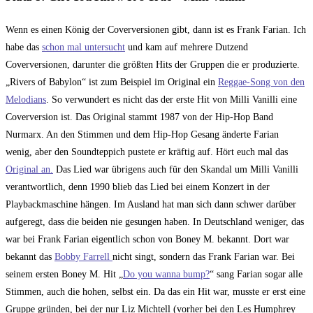
Wenn es einen König der Coverversionen gibt, dann ist es Frank Farian. Ich
habe das
schon mal untersucht
und kam auf mehrere Dutzend
Coverversionen, darunter die größten Hits der Gruppen die er produzierte.
„Rivers of Babylon“ ist zum Beispiel im Original ein
Reggae-Song von den
Melodians
. So verwundert es nicht das der erste Hit von Milli Vanilli eine
Coverversion ist. Das Original stammt 1987 von der Hip-Hop Band
Nurmarx. An den Stimmen und dem Hip-Hop Gesang änderte Farian
wenig, aber den Soundteppich pustete er kräftig auf. Hört euch mal das
Original an.
Das Lied war übrigens auch für den Skandal um Milli Vanilli
verantwortlich, denn 1990 blieb das Lied bei einem Konzert in der
Playbackmaschine hängen. Im Ausland hat man sich dann schwer darüber
aufgeregt, dass die beiden nie gesungen haben. In Deutschland weniger, das
war bei Frank Farian eigentlich schon von Boney M. bekannt. Dort war
bekannt das
Bobby Farrell
nicht singt, sondern das Frank Farian war. Bei
seinem ersten Boney M. Hit „
Do you wanna bump?
“ sang Farian sogar alle
Stimmen, auch die hohen, selbst ein. Da das ein Hit war, musste er erst eine
Gruppe gründen, bei der nur Liz Michtell (vorher bei den Les Humphrey