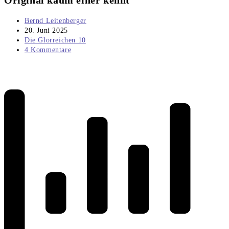
Original kaum einer kennt
Beitrags-
Bernd Leitenberger
Autor:
Beitrag
20. Juni 2025
veröffentlicht:
Beitrags-
Die Glorreichen 10
Kategorie:
Beitrags-
4 Kommentare
Kommentare: