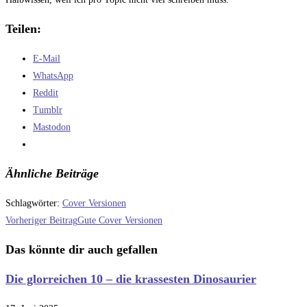
Teilen:
E-Mail
WhatsApp
Reddit
Tumblr
Mastodon
Ähnliche Beiträge
Schlagwörter
:
Cover Versionen
Weitere
Vorheriger Beitrag
Gute Cover Versionen
Artikel
Das könnte dir auch gefallen
ansehen
Die glorreichen 10 – die krassesten Dinosaurier