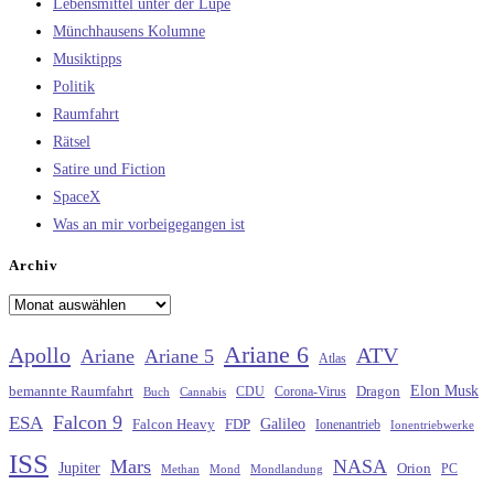
Lebensmittel unter der Lupe
Münchhausens Kolumne
Musiktipps
Politik
Raumfahrt
Rätsel
Satire und Fiction
SpaceX
Was an mir vorbeigegangen ist
Archiv
Archiv
Ariane 6
Apollo
ATV
Ariane
Ariane 5
Atlas
Elon Musk
Dragon
bemannte Raumfahrt
CDU
Buch
Cannabis
Corona-Virus
Falcon 9
ESA
Galileo
FDP
Falcon Heavy
Ionenantrieb
Ionentriebwerke
ISS
Mars
NASA
Jupiter
Orion
Methan
Mond
PC
Mondlandung