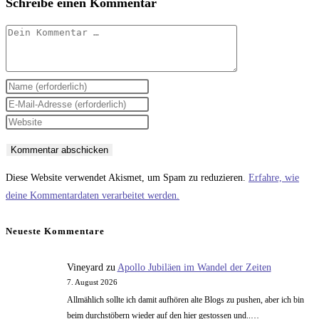
Schreibe einen Kommentar
Kommentar
Gib
deinen
Gib
Namen
deine
Gib
oder
E-
deine
Benutzernamen
Mail-
Website-
zum
Adresse
URL
Diese Website verwendet Akismet, um Spam zu reduzieren.
Erfahre, wie
Kommentieren
zum
ein
deine Kommentardaten verarbeitet werden.
ein
Kommentieren
(optional)
ein
Neueste Kommentare
Vineyard
zu
Apollo Jubiläen im Wandel der Zeiten
7. August 2026
Allmählich sollte ich damit aufhören alte Blogs zu pushen, aber ich bin
beim durchstöbern wieder auf den hier gestossen und..…