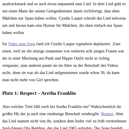
ausdrucksstark und so auch etwas unpassend zum Lied. In dem Lied geht es
um einen Mann der seinen Gelegenheitssex damit rechtfertigt, dass eben
Mädchen nur Spass haben wollen. Cyndie Lauper schrieb das Lied teilweise
um und heraus kam eine Hymne für Mädchen, die eben einfach nur Spass
haben wollen.
Im
Video zum Song
fand ich Cyndie Lauper irgendwie deplatziert. Zum
einen, weil sie die einzige zusammen von weiteren acht jungen Frauen war
die in einer Mischung aus Punk und Hippie Outfit nicht so richtig
reinpasste, zum anderen passte sie im Alter zu der Botschaft des Videos
nicht, denn sie war als das Lied aufgenommen wurde schon 30, da kann
man nicht mehr von Girl sprechen.
Platz 1: Respect – Aretha Franklin
Also welcher Titel fällt euch bei Aretha Franklin ein? Wahrscheinlich ihr
größer Hit der ja auch eine eindeutige Botschaft wiedergibt:
Respect
. Aber
das Lied stammt nicht von ihr, sondern dem leider viel zu früh verstorbenen
Soul-Sänger Otis Redding, der das Lied 1965 aufnahm. Der Song handelt