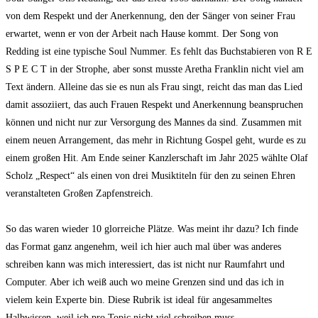
von dem Respekt und der Anerkennung, den der Sänger von seiner Frau
erwartet, wenn er von der Arbeit nach Hause kommt. Der Song von
Redding ist eine typische Soul Nummer. Es fehlt das Buchstabieren von R E
S P E C T in der Strophe, aber sonst musste Aretha Franklin nicht viel am
Text ändern. Alleine das sie es nun als Frau singt, reicht das man das Lied
damit assoziiert, das auch Frauen Respekt und Anerkennung beanspruchen
können und nicht nur zur Versorgung des Mannes da sind. Zusammen mit
einem neuen Arrangement, das mehr in Richtung Gospel geht, wurde es zu
einem großen Hit. Am Ende seiner Kanzlerschaft im Jahr 2025 wählte Olaf
Scholz „Respect“ als einen von drei Musiktiteln für den zu seinen Ehren
veranstalteten Großen Zapfenstreich.
So das waren wieder 10 glorreiche Plätze. Was meint ihr dazu? Ich finde
das Format ganz angenehm, weil ich hier auch mal über was anderes
schreiben kann was mich interessiert, das ist nicht nur Raumfahrt und
Computer. Aber ich weiß auch wo meine Grenzen sind und das ich in
vielem kein Experte bin. Diese Rubrik ist ideal für angesammeltes
Halbwissen, weil ich pro Topic nicht viel schreiben muss.