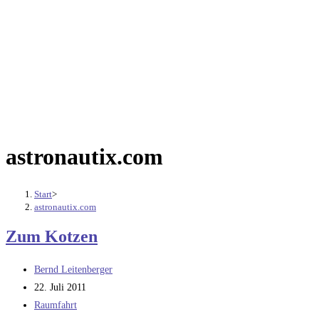
astronautix.com
Start
>
astronautix.com
Zum Kotzen
Beitrags-
Bernd Leitenberger
Autor:
Beitrag
22. Juli 2011
veröffentlicht:
Beitrags-
Raumfahrt