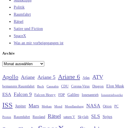
Musiktipps
Politik
Raumfahrt
Rätsel
Satire und Fiction
SpaceX
Was an mir vorbeigegangen ist
Archiv
Archiv
Ariane 6
Apollo
ATV
Ariane
Ariane 5
Atlas
Elon Musk
Dragon
bemannte Raumfahrt
CDU
Buch
Cannabis
Corona-Virus
Falcon 9
ESA
Galileo
FDP
Falcon Heavy
Ionenantrieb
Ionentriebwerke
ISS
Mars
NASA
Jupiter
Orion
Methan
Mond
PC
Mondlandung
Rätsel
SLS
Sojus
Raumfahrt
Russland
saturn V
Skylab
Proton