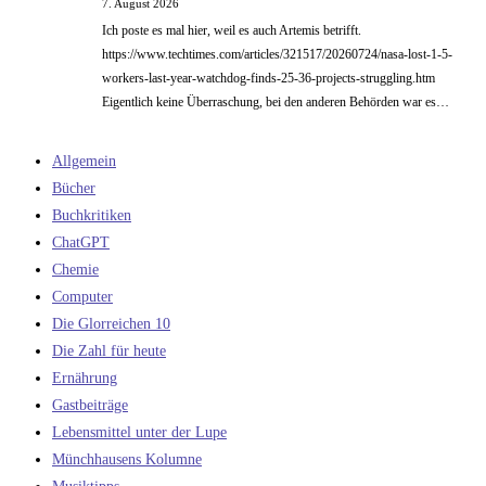
7. August 2026
Ich poste es mal hier, weil es auch Artemis betrifft.
https://www.techtimes.com/articles/321517/20260724/nasa-lost-1-5-
workers-last-year-watchdog-finds-25-36-projects-struggling.htm
Eigentlich keine Überraschung, bei den anderen Behörden war es…
Allgemein
Bücher
Buchkritiken
ChatGPT
Chemie
Computer
Die Glorreichen 10
Die Zahl für heute
Ernährung
Gastbeiträge
Lebensmittel unter der Lupe
Münchhausens Kolumne