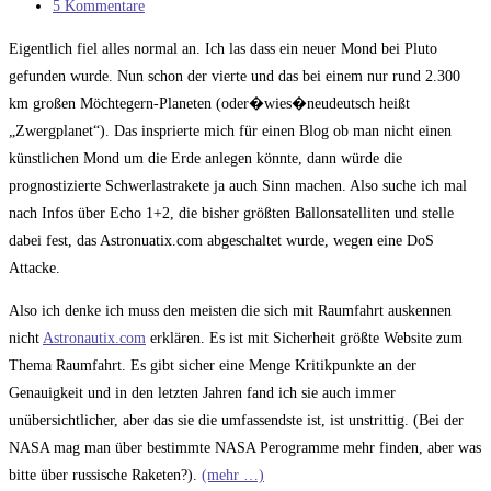
Kategorie:
Beitrags-
5 Kommentare
Kommentare:
Eigentlich fiel alles normal an. Ich las dass ein neuer Mond bei Pluto
gefunden wurde. Nun schon der vierte und das bei einem nur rund 2.300
km großen Möchtegern-Planeten (oder�wies�neudeutsch heißt
„Zwergplanet“). Das insprierte mich für einen Blog ob man nicht einen
künstlichen Mond um die Erde anlegen könnte, dann würde die
prognostizierte Schwerlastrakete ja auch Sinn machen. Also suche ich mal
nach Infos über Echo 1+2, die bisher größten Ballonsatelliten und stelle
dabei fest, das Astronuatix.com abgeschaltet wurde, wegen eine DoS
Attacke.
Also ich denke ich muss den meisten die sich mit Raumfahrt auskennen
nicht
Astronautix.com
erklären. Es ist mit Sicherheit größte Website zum
Thema Raumfahrt. Es gibt sicher eine Menge Kritikpunkte an der
Genauigkeit und in den letzten Jahren fand ich sie auch immer
unübersichtlicher, aber das sie die umfassendste ist, ist unstrittig. (Bei der
NASA mag man über bestimmte NASA Perogramme mehr finden, aber was
bitte über russische Raketen?).
(mehr …)