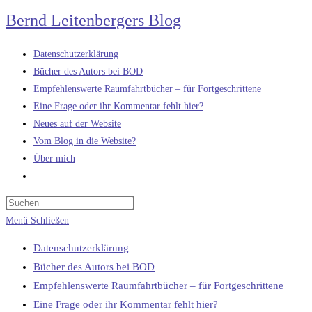
Zum
Bernd Leitenbergers Blog
Inhalt
springen
Datenschutzerklärung
Bücher des Autors bei BOD
Empfehlenswerte Raumfahrtbücher – für Fortgeschrittene
Eine Frage oder ihr Kommentar fehlt hier?
Neues auf der Website
Vom Blog in die Website?
Über mich
Website-
Suche
umschalten
Menü
Schließen
Datenschutzerklärung
Bücher des Autors bei BOD
Empfehlenswerte Raumfahrtbücher – für Fortgeschrittene
Eine Frage oder ihr Kommentar fehlt hier?