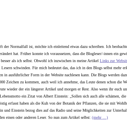
t der Normalfall ist, möchte ich einleitend etwas dazu schreiben. Ich beobacht
rändert hat. Früher konnte ich voraussetzen, dass die Blogleser/-innen ein gew
besser als ich selbst. Obwohl ich inzwischen in meine Artikel
Links zur Websit
en Lesern schwinden. Für mich bedeutet das, das ich in den Blogs selbst mehr er
en in ausführlicher Form in der Website nachlesen kann. Die Blogs werden da
 10.000 Zeichen zu kommen, auch weil ich annehme, das Leute denen schon die We
ute wieder der ein längerer Artikel und morgen er Rest. Also wenn ihr euch u
 Lebensmotto ein Zitat von Albert Einstein: „Sollen sich auch alle schämen, die
tig erfasst haben als die Kuh von der Botanik der Pflanzen, die sie mit Wohlb
in und Einstein bezog dies auf das Radio und seine Möglichkeiten zur Unterhal
den einen oder anderen Leser. So nun zum Artikel selbst:
(mehr …)