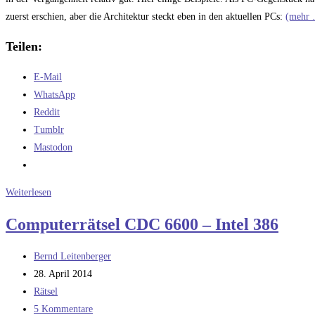
zuerst erschien, aber die Architektur steckt eben in den aktuellen PCs:
(mehr
Teilen:
E-Mail
WhatsApp
Reddit
Tumblr
Mastodon
Der
Weiterlesen
PC
Computerrätsel CDC 6600 – Intel 386
in
Zwanzig
Beitrags-
Bernd Leitenberger
Jahren
Autor:
Beitrag
28. April 2014
veröffentlicht:
Beitrags-
Rätsel
Kategorie:
Beitrags-
5 Kommentare