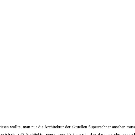
ssen wollte, man nur die Architektur der aktuellen Superrechner ansehen muss
habe ich die x86-Architektur genommen. Es kann sein dass das eine oder andere