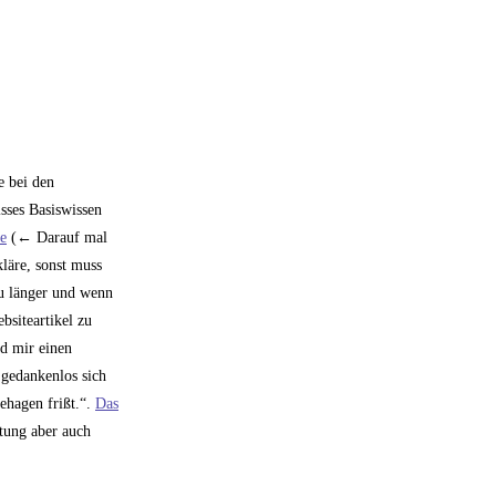
e bei den
isses Basiswissen
e
(← Darauf mal
kläre, sonst muss
zu länger und wenn
bsiteartikel zu
nd mir einen
 gedankenlos sich
ehagen frißt.“.
Das
tung aber auch