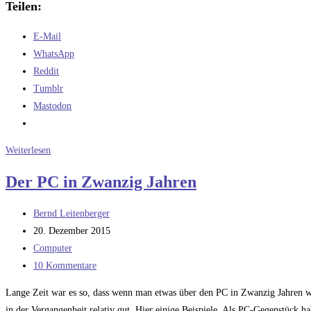
Teilen:
E-Mail
WhatsApp
Reddit
Tumblr
Mastodon
Ein
Weiterlesen
Supercomputer
Der PC in Zwanzig Jahren
ist
ein
Beitrags-
Bernd Leitenberger
Cray-
Autor:
Beitrag
20. Dezember 2015
Vektorrechner
veröffentlicht:
Beitrags-
Computer
(1)
Kategorie:
Beitrags-
10 Kommentare
Kommentare:
Lange Zeit war es so, dass wenn man etwas über den PC in Zwanzig Jahren wi
in der Vergangenheit relativ gut. Hier einige Beispiele. Als PC-Gegenstück 