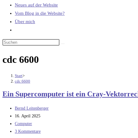
Neues auf der Website
Vom Blog in die Website?
Über mich
Website-
Suche
umschalten
cdc 6600
Start
>
cdc 6600
Ein Supercomputer ist ein Cray-Vektorrec
Beitrags-
Bernd Leitenberger
Autor:
Beitrag
16. April 2025
veröffentlicht:
Beitrags-
Computer
Kategorie:
Beitrags-
3 Kommentare