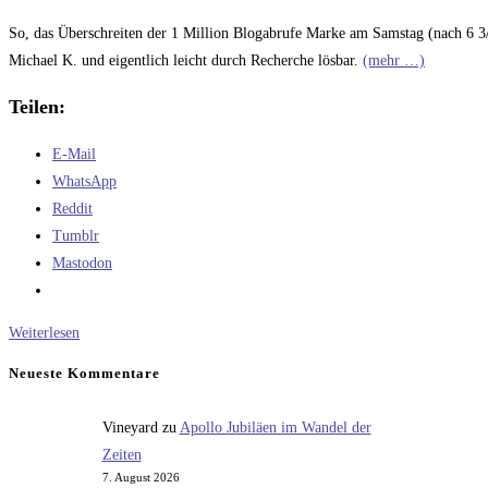
Kommentare:
So, das Überschreiten der 1 Million Blogabrufe Marke am Samstag (nach 6 3/4
Michael K. und eigentlich leicht durch Recherche lösbar.
(mehr …)
Teilen:
E-Mail
WhatsApp
Reddit
Tumblr
Mastodon
Computerrätsel
Weiterlesen
CDC
Neueste Kommentare
6600
–
Vineyard
zu
Apollo Jubiläen im Wandel der
Intel
Zeiten
386
7. August 2026