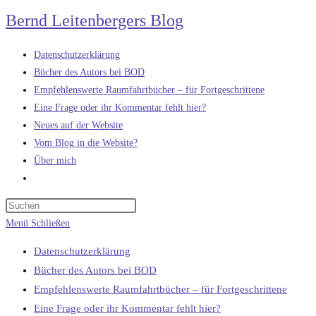
Zum
Bernd Leitenbergers Blog
Inhalt
springen
Datenschutzerklärung
Bücher des Autors bei BOD
Empfehlenswerte Raumfahrtbücher – für Fortgeschrittene
Eine Frage oder ihr Kommentar fehlt hier?
Neues auf der Website
Vom Blog in die Website?
Über mich
Website-
Suche
umschalten
Menü
Schließen
Datenschutzerklärung
Bücher des Autors bei BOD
Empfehlenswerte Raumfahrtbücher – für Fortgeschrittene
Eine Frage oder ihr Kommentar fehlt hier?