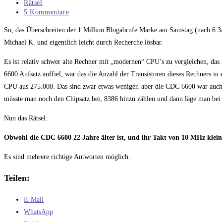
veröffentlicht:
Beitrags-
Rätsel
Kategorie:
Beitrags-
5 Kommentare
Kommentare:
So, das Überschreiten der 1 Million Blogabrufe Marke am Samstag (nach 6 3/4
Michael K. und eigentlich leicht durch Recherche lösbar.
Es ist relativ schwer alte Rechner mit „modernen“ CPU’s zu vergleichen, da
6600 Aufsatz auffiel, war das die Anzahl der Transistoren dieses Rechners 
CPU aus 275.000. Das sind zwar etwas weniger, aber die CDC 6600 war auch
müsste man noch den Chipsatz bei, 8386 hinzu zählen und dann läge man bei 
Nun das Rätsel:
Obwohl die CDC 6600 22 Jahre älter ist, und ihr Takt von 10 MHz kleiner
Es sind mehrere richtige Antworten möglich.
Teilen:
E-Mail
WhatsApp