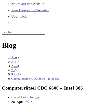
Neues auf der Website
Vom Blog in die Website?
Über mich
Website-
Suche
umschalten
Blog
Start
>
2014
>
April
>
28.
>
Rätsel
>
Computerrätsel CDC 6600 – Intel 386
Computerrätsel CDC 6600 – Intel 386
Beitrags-
Bernd Leitenberger
Autor:
Beitrag
28. April 2014