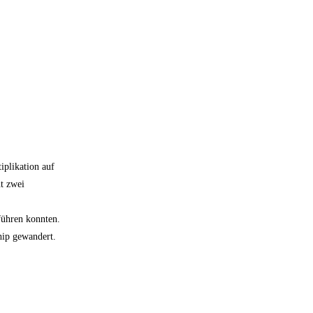
iplikation auf
ht zwei
sführen konnten.
hip gewandert.