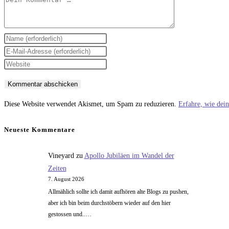
Kommentar
Gib
deinen
Gib
Namen
deine
Gib
oder
E-
deine
Benutzernamen
Mail-
Website-
zum
Adresse
URL
Diese Website verwendet Akismet, um Spam zu reduzieren.
Erfahre, wie dei
Kommentieren
zum
ein
ein
Kommentieren
(optional)
Neueste Kommentare
ein
Vineyard
zu
Apollo Jubiläen im Wandel der
Zeiten
7. August 2026
Allmählich sollte ich damit aufhören alte Blogs zu pushen,
aber ich bin beim durchstöbern wieder auf den hier
gestossen und..…