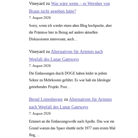
Vineyard
zu
Was wäre wenn – es Wernher von
Braun nicht gegeben hätte?
7. August 2026
Sorry, wenn ich wieder einen alten Blog hochpushe, aber
die Prämisse hier in Bezug auf andere aktuellen
Diskussionen interessant, auch…
Vineyard
zu
Alternativen für Artemis nach
Wegfall des Lunar Gateways
7. August 2026
Die Entlassungen durch DOGE haben leider in jedem
Sektor zu Mehrkosten geführt. Es war halt ein Ideologie
getriebendes Projekt. Post…
Bernd Leitenberger
zu
Alternativen für Artemis
nach Wegfall des Lunar Gateways
7. August 2026
Erinnert an die Entlassungswelle nach Apollo. Das war ein
Grund warum das Space shuttle nicht 1977 zum ersten Mal
flog,…