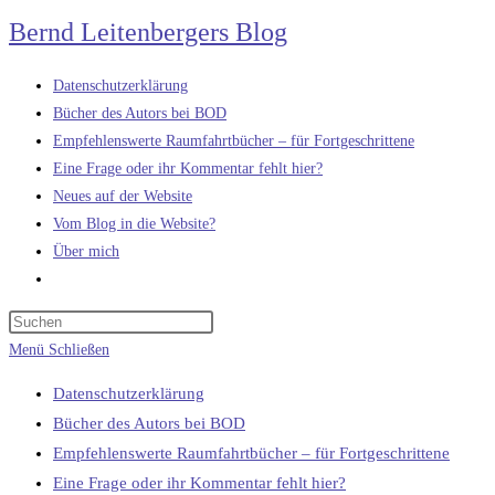
Zum
Bernd Leitenbergers Blog
Inhalt
springen
Datenschutzerklärung
Bücher des Autors bei BOD
Empfehlenswerte Raumfahrtbücher – für Fortgeschrittene
Eine Frage oder ihr Kommentar fehlt hier?
Neues auf der Website
Vom Blog in die Website?
Über mich
Website-
Suche
umschalten
Menü
Schließen
Datenschutzerklärung
Bücher des Autors bei BOD
Empfehlenswerte Raumfahrtbücher – für Fortgeschrittene
Eine Frage oder ihr Kommentar fehlt hier?