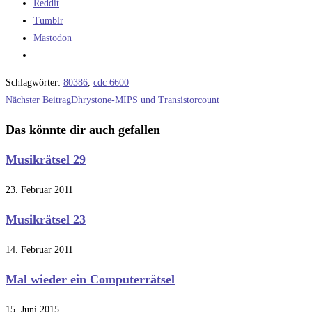
Reddit
Tumblr
Mastodon
Schlagwörter
:
80386
,
cdc 6600
Weitere
Nächster Beitrag
Dhrystone-MIPS und Transistorcount
Artikel
Das könnte dir auch gefallen
ansehen
Musikrätsel 29
23. Februar 2011
Musikrätsel 23
14. Februar 2011
Mal wieder ein Computerrätsel
15. Juni 2015