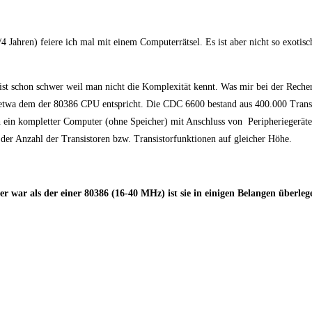
 Jahren) feiere ich mal mit einem Computerrätsel. Es ist aber nicht so exotisc
s ist schon schwer weil man nicht die Komplexität kennt. Was mir bei der Rec
in etwa dem der 80386 CPU entspricht. Die CDC 6600 bestand aus 400.000 Trans
 ein kompletter Computer (ohne Speicher) mit Anschluss von Peripheriegeräte
der Anzahl der Transistoren bzw. Transistorfunktionen auf gleicher Höhe.
 war als der einer 80386 (16-40 MHz) ist sie in einigen Belangen überleg