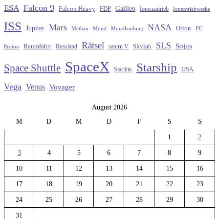
Falcon 9
ESA
Galileo
FDP
Falcon Heavy
Ionenantrieb
Ionentriebwerke
ISS
Mars
NASA
Jupiter
Orion
Methan
Mond
PC
Mondlandung
Rätsel
SLS
Sojus
Raumfahrt
Russland
saturn V
Skylab
Proton
SpaceX
Starship
Space Shuttle
Starlink
USA
Vega
Venus
Voyager
August 2026
M
D
M
D
F
S
S
1
2
3
4
5
6
7
8
9
10
11
12
13
14
15
16
17
18
19
20
21
22
23
24
25
26
27
28
29
30
31