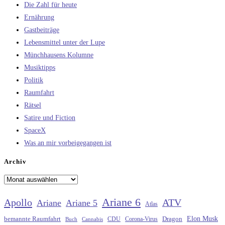
Die Zahl für heute
Ernährung
Gastbeiträge
Lebensmittel unter der Lupe
Münchhausens Kolumne
Musiktipps
Politik
Raumfahrt
Rätsel
Satire und Fiction
SpaceX
Was an mir vorbeigegangen ist
Archiv
Archiv
Ariane 6
Apollo
ATV
Ariane
Ariane 5
Atlas
Elon Musk
Dragon
bemannte Raumfahrt
CDU
Buch
Cannabis
Corona-Virus