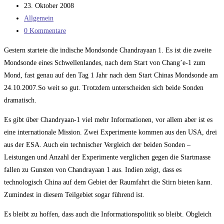
Autor:
Beitrag
23. Oktober 2008
veröffentlicht:
Beitrags-
Allgemein
Kategorie:
Beitrags-
0 Kommentare
Kommentare:
Gestern startete die indische Mondsonde Chandrayaan 1. Es ist die zweite
Mondsonde eines Schwellenlandes, nach dem Start von Chang’e-1 zum
Mond, fast genau auf den Tag 1 Jahr nach dem Start Chinas Mondsonde am
24.10.2007.So weit so gut. Trotzdem unterscheiden sich beide Sonden
dramatisch.
Es gibt über Chandryaan-1 viel mehr Informationen, vor allem aber ist es
eine internationale Mission. Zwei Experimente kommen aus den USA, drei
aus der ESA. Auch ein technischer Vergleich der beiden Sonden –
Leistungen und Anzahl der Experimente verglichen gegen die Startmasse
fallen zu Gunsten von Chandrayaan 1 aus. Indien zeigt, dass es
technologisch China auf dem Gebiet der Raumfahrt die Stirn bieten kann.
Zumindest in diesem Teilgebiet sogar führend ist.
Es bleibt zu hoffen, dass auch die Informationspolitik so bleibt. Obgleich