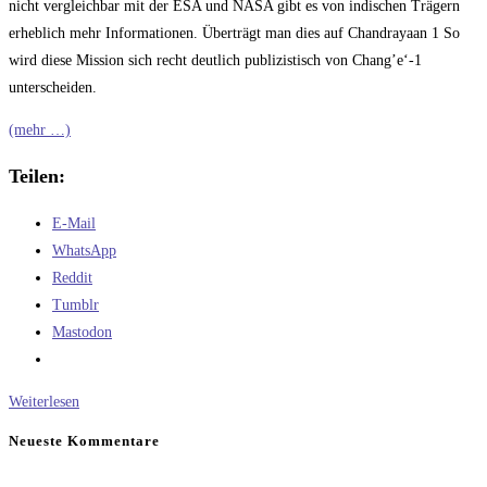
nicht vergleichbar mit der ESA und NASA gibt es von indischen Trägern
erheblich mehr Informationen. Überträgt man dies auf Chandrayaan 1 So
wird diese Mission sich recht deutlich publizistisch von Chang’e‘-1
unterscheiden.
(mehr …)
Teilen:
E-Mail
WhatsApp
Reddit
Tumblr
Mastodon
Der
Weiterlesen
Unterschied
Neueste Kommentare
zwischen
China