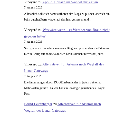
Vineyard
zu
Apollo Jubiläen im Wandel der Zeiten
und
7. August 2026
Indien
Allmählich sollte ich damit aufhören alte Blogs zu pushen, aber ich bin
beim durchstöbern wieder auf den hier gestossen und..…
Vineyard
zu
Was wäre wenn – es Wernher von Braun nicht
gegeben hätte?
7. August 2026
Sorry, wenn ich wieder einen alten Blog hochpushe, aber die Prämisse
hier in Bezug auf andere aktuellen Diskussionen interessant, auch…
Vineyard
zu
Alternativen für Artemis nach Wegfall des
Lunar Gateways
7. August 2026
Die Entlassungen durch DOGE haben leider in jedem Sektor zu
Mehrkosten geführt. Es war halt ein Ideologie getriebendes Projekt.
Post…
Bernd Leitenberger
zu
Alternativen für Artemis nach
Wegfall des Lunar Gateways