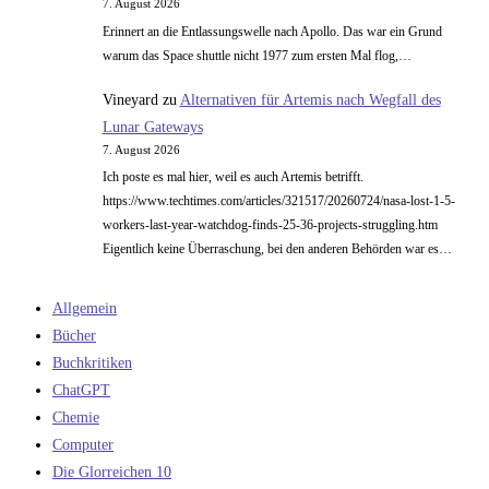
7. August 2026
Erinnert an die Entlassungswelle nach Apollo. Das war ein Grund
warum das Space shuttle nicht 1977 zum ersten Mal flog,…
Vineyard
zu
Alternativen für Artemis nach Wegfall des
Lunar Gateways
7. August 2026
Ich poste es mal hier, weil es auch Artemis betrifft.
https://www.techtimes.com/articles/321517/20260724/nasa-lost-1-5-
workers-last-year-watchdog-finds-25-36-projects-struggling.htm
Eigentlich keine Überraschung, bei den anderen Behörden war es…
Allgemein
Bücher
Buchkritiken
ChatGPT
Chemie
Computer
Die Glorreichen 10