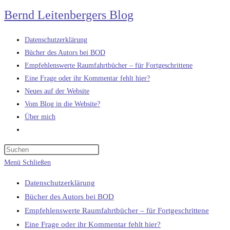
Zum
Bernd Leitenbergers Blog
Inhalt
springen
Datenschutzerklärung
Bücher des Autors bei BOD
Empfehlenswerte Raumfahrtbücher – für Fortgeschrittene
Eine Frage oder ihr Kommentar fehlt hier?
Neues auf der Website
Vom Blog in die Website?
Über mich
Website-
Suche
umschalten
Menü
Schließen
Datenschutzerklärung
Bücher des Autors bei BOD
Empfehlenswerte Raumfahrtbücher – für Fortgeschrittene
Eine Frage oder ihr Kommentar fehlt hier?