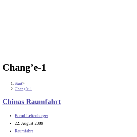
Chang’e-1
Start
>
Chang’e-1
Chinas Raumfahrt
Beitrags-
Bernd Leitenberger
Autor:
Beitrag
22. August 2009
veröffentlicht:
Beitrags-
Raumfahrt