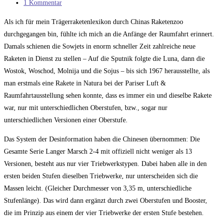
Kategorie:
Beitrags-
1 Kommentar
Kommentare:
Als ich für mein Trägerraketenlexikon durch Chinas Raketenzoo
durchgegangen bin, fühlte ich mich an die Anfänge der Raumfahrt erinnert.
Damals schienen die Sowjets in enorm schneller Zeit zahlreiche neue
Raketen in Dienst zu stellen – Auf die Sputnik folgte die Luna, dann die
Wostok, Woschod, Molnija und die Sojus – bis sich 1967 herausstellte, als
man erstmals eine Rakete in Natura bei der Pariser Luft &
Raumfahrtausstellung sehen konnte, dass es immer ein und dieselbe Rakete
war, nur mit unterschiedlichen Oberstufen, bzw., sogar nur
unterschiedlichen Versionen einer Oberstufe.
Das System der Desinformation haben die Chinesen übernommen: Die
Gesamte Serie Langer Marsch 2-4 mit offiziell nicht weniger als 13
Versionen, besteht aus nur vier Triebwerkstypen. Dabei haben alle in den
ersten beiden Stufen dieselben Triebwerke, nur unterscheiden sich die
Massen leicht. (Gleicher Durchmesser von 3,35 m, unterschiedliche
Stufenlänge). Das wird dann ergänzt durch zwei Oberstufen und Booster,
die im Prinzip aus einem der vier Triebwerke der ersten Stufe bestehen.