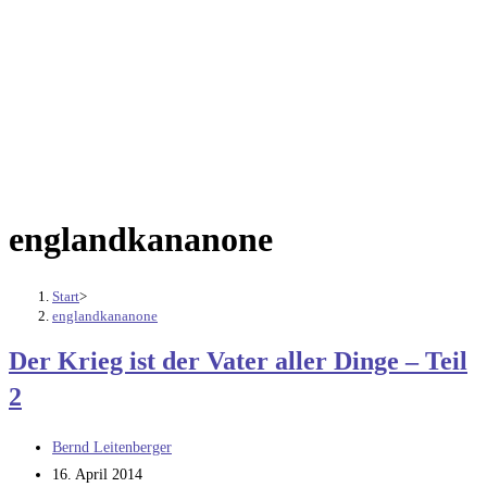
englandkananone
Start
>
englandkananone
Der Krieg ist der Vater aller Dinge – Teil
2
Beitrags-
Bernd Leitenberger
Autor:
Beitrag
16. April 2014