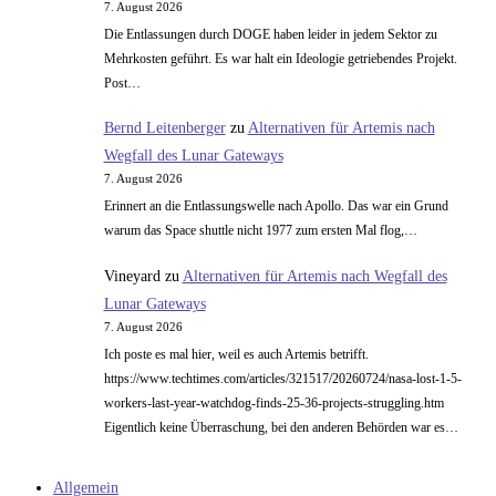
7. August 2026
Die Entlassungen durch DOGE haben leider in jedem Sektor zu
Mehrkosten geführt. Es war halt ein Ideologie getriebendes Projekt.
Post…
Bernd Leitenberger
zu
Alternativen für Artemis nach
Wegfall des Lunar Gateways
7. August 2026
Erinnert an die Entlassungswelle nach Apollo. Das war ein Grund
warum das Space shuttle nicht 1977 zum ersten Mal flog,…
Vineyard
zu
Alternativen für Artemis nach Wegfall des
Lunar Gateways
7. August 2026
Ich poste es mal hier, weil es auch Artemis betrifft.
https://www.techtimes.com/articles/321517/20260724/nasa-lost-1-5-
workers-last-year-watchdog-finds-25-36-projects-struggling.htm
Eigentlich keine Überraschung, bei den anderen Behörden war es…
Allgemein