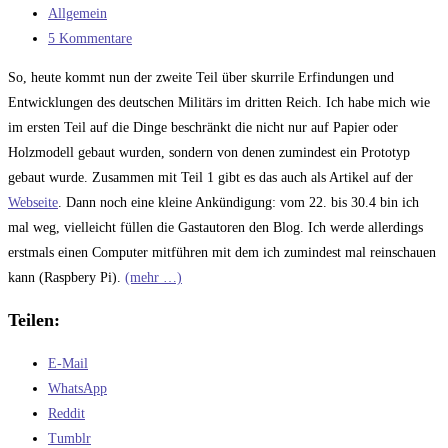
veröffentlicht:
Beitrags-
Allgemein
Kategorie:
Beitrags-
5 Kommentare
Kommentare:
So, heute kommt nun der zweite Teil über skurrile Erfindungen und
Entwicklungen des deutschen Militärs im dritten Reich. Ich habe mich wie
im ersten Teil auf die Dinge beschränkt die nicht nur auf Papier oder
Holzmodell gebaut wurden, sondern von denen zumindest ein Prototyp
gebaut wurde. Zusammen mit Teil 1 gibt es das auch als Artikel auf der
Webseite
. Dann noch eine kleine Ankündigung: vom 22. bis 30.4 bin ich
mal weg, vielleicht füllen die Gastautoren den Blog. Ich werde allerdings
erstmals einen Computer mitführen mit dem ich zumindest mal reinschauen
kann (Raspbery Pi).
(mehr …)
Teilen:
E-Mail
WhatsApp
Reddit
Tumblr