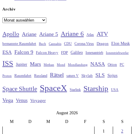
Archiv
Archiv
Ariane 6
Apollo
ATV
Ariane
Ariane 5
Atlas
Elon Musk
Dragon
bemannte Raumfahrt
CDU
Buch
Cannabis
Corona-Virus
Falcon 9
ESA
Galileo
FDP
Falcon Heavy
Ionenantrieb
Ionentriebwerke
ISS
Mars
NASA
Jupiter
Orion
Methan
Mond
PC
Mondlandung
Rätsel
SLS
Sojus
Raumfahrt
Russland
saturn V
Skylab
Proton
SpaceX
Starship
Space Shuttle
Starlink
USA
Vega
Venus
Voyager
August 2026
M
D
M
D
F
S
S
1
2