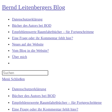
Zum
Bernd Leitenbergers Blog
Inhalt
springen
Datenschutzerklärung
Bücher des Autors bei BOD
Empfehlenswerte Raumfahrtbücher – für Fortgeschrittene
Eine Frage oder ihr Kommentar fehlt hier?
Neues auf der Website
Vom Blog in die Website?
Über mich
Website-
Suche
umschalten
Menü
Schließen
Datenschutzerklärung
Bücher des Autors bei BOD
Empfehlenswerte Raumfahrtbücher – für Fortgeschrittene
Eine Frage oder ihr Kommentar fehlt hier?