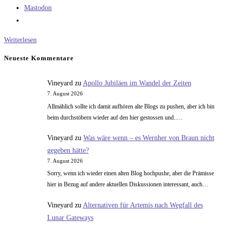
Mastodon
Der
Weiterlesen
Krieg
Neueste Kommentare
ist
der
Vineyard
zu
Apollo Jubiläen im Wandel der Zeiten
Vater
7. August 2026
aller
Allmählich sollte ich damit aufhören alte Blogs zu pushen, aber ich bin
Dinge
beim durchstöbern wieder auf den hier gestossen und..…
–
Vineyard
zu
Was wäre wenn – es Wernher von Braun nicht
Teil
gegeben hätte?
2
7. August 2026
Sorry, wenn ich wieder einen alten Blog hochpushe, aber die Prämisse
hier in Bezug auf andere aktuellen Diskussionen interessant, auch…
Vineyard
zu
Alternativen für Artemis nach Wegfall des
Lunar Gateways