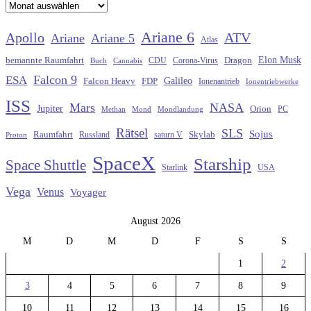
Archiv
Ariane 6
Apollo
ATV
Ariane
Ariane 5
Atlas
Elon Musk
Dragon
bemannte Raumfahrt
CDU
Buch
Cannabis
Corona-Virus
Falcon 9
ESA
Galileo
FDP
Falcon Heavy
Ionenantrieb
Ionentriebwerke
ISS
Mars
NASA
Jupiter
Orion
Methan
Mond
PC
Mondlandung
Rätsel
SLS
Sojus
Raumfahrt
Russland
saturn V
Skylab
Proton
SpaceX
Starship
Space Shuttle
Starlink
USA
Vega
Venus
Voyager
August 2026
M
D
M
D
F
S
S
1
2
3
4
5
6
7
8
9
10
11
12
13
14
15
16