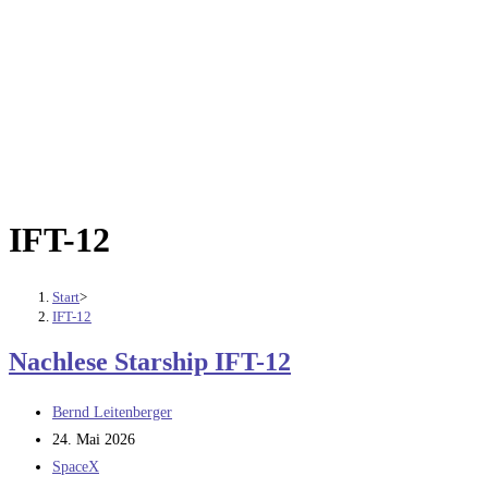
IFT-12
Start
>
IFT-12
Nachlese Starship IFT-12
Beitrags-
Bernd Leitenberger
Autor:
Beitrag
24. Mai 2026
veröffentlicht:
Beitrags-
SpaceX