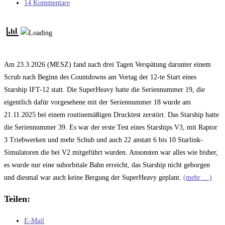
Kategorie:
Beitrags-
14 Kommentare
Kommentare:
Am 23.3.2026 (MESZ) fand nach drei Tagen Verspätung darunter einem
Scrub nach Beginn des Countdowns am Vortag der 12-te Start eines
Starship IFT-12 statt. Die SuperHeavy hatte die Seriennummer 19, die
eigentlich dafür vorgesehene mit der Seriennummer 18 wurde am
21.11.2025 bei einem routinemäßigen Drucktest zerstört. Das Starship hatte
die Seriennummer 39. Es war der erste Test eines Starships V3, mit Raptor
3 Triebwerken und mehr Schub und auch 22 anstatt 6 bis 10 Starlink-
Simulatoren die bei V2 mitgeführt wurden. Ansonsten war alles wie bisher,
es wurde nur eine suborbitale Bahn erreicht, das Starship nicht geborgen
und diesmal war auch keine Bergung der SuperHeavy geplant.
(mehr …)
Teilen:
E-Mail