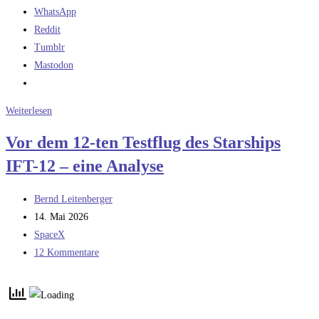
WhatsApp
Reddit
Tumblr
Mastodon
Nachlese
Weiterlesen
Starship
Vor dem 12-ten Testflug des Starships
IFT-
IFT-12 – eine Analyse
12
Beitrags-
Bernd Leitenberger
Autor:
Beitrag
14. Mai 2026
veröffentlicht:
Beitrags-
SpaceX
Kategorie:
Beitrags-
12 Kommentare
Kommentare: