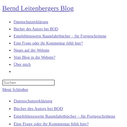
Zum
Bernd Leitenbergers Blog
Inhalt
springen
Datenschutzerklärung
Bücher des Autors bei BOD
Empfehlenswerte Raumfahrtbücher – für Fortgeschrittene
Eine Frage oder ihr Kommentar fehlt hier?
Neues auf der Website
Vom Blog in die Website?
Über mich
Website-
Suche
umschalten
Menü
Schließen
Datenschutzerklärung
Bücher des Autors bei BOD
Empfehlenswerte Raumfahrtbücher – für Fortgeschrittene
Eine Frage oder ihr Kommentar fehlt hier?