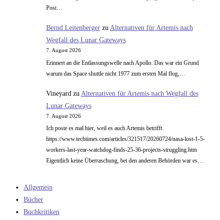
Post…
Bernd Leitenberger
zu
Alternativen für Artemis nach
Wegfall des Lunar Gateways
7. August 2026
Erinnert an die Entlassungswelle nach Apollo. Das war ein Grund
warum das Space shuttle nicht 1977 zum ersten Mal flog,…
Vineyard
zu
Alternativen für Artemis nach Wegfall des
Lunar Gateways
7. August 2026
Ich poste es mal hier, weil es auch Artemis betrifft.
https://www.techtimes.com/articles/321517/20260724/nasa-lost-1-5-
workers-last-year-watchdog-finds-25-36-projects-struggling.htm
Eigentlich keine Überraschung, bei den anderen Behörden war es…
Allgemein
Bücher
Buchkritiken