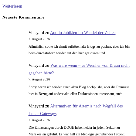
Vor
Weiterlesen
dem
Neueste Kommentare
12-
ten
Vineyard
zu
Apollo Jubiläen im Wandel der Zeiten
Testflug
7. August 2026
des
Allmählich sollte ich damit aufhören alte Blogs zu pushen, aber ich bin
Starships
beim durchstöbern wieder auf den hier gestossen und..…
IFT-
Vineyard
zu
Was wäre wenn – es Wernher von Braun nicht
12
gegeben hätte?
–
7. August 2026
eine
Sorry, wenn ich wieder einen alten Blog hochpushe, aber die Prämisse
Analyse
hier in Bezug auf andere aktuellen Diskussionen interessant, auch…
Vineyard
zu
Alternativen für Artemis nach Wegfall des
Lunar Gateways
7. August 2026
Die Entlassungen durch DOGE haben leider in jedem Sektor zu
Mehrkosten geführt. Es war halt ein Ideologie getriebendes Projekt.