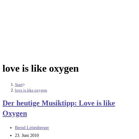
love is like oxygen
Start
>
love is like oxygen
Der heutige Musiktipp: Love is like
Oxygen
Beitrags-
Bernd Leitenberger
Autor:
Beitrag
23. Juni 2010