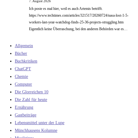
7. August 2026
Ich poste es mal hier, weil es auch Artemis betrifft.
https://www.techtimes.com/articles/321517/20260724/nasa-lost-1-5-
workers-last-year-watchdog-finds-25-36-projects-struggling.htm
Eigentlich keine Überraschung, bei den anderen Behörden war es…
Allgemein
Bücher
Buchkritiken
ChatGPT
Chemie
Computer
Die Glorreichen 10
Die Zahl für heute
Ernährung
Gastbeiträge
Lebensmittel unter der Lupe
Münchhausens Kolumne