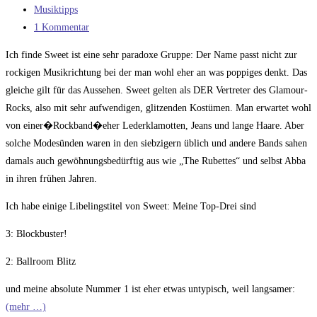
veröffentlicht:
Beitrags-
Musiktipps
Kategorie:
Beitrags-
1 Kommentar
Kommentare:
Ich finde Sweet ist eine sehr paradoxe Gruppe: Der Name passt nicht zur
rockigen Musikrichtung bei der man wohl eher an was poppiges denkt. Das
gleiche gilt für das Aussehen. Sweet gelten als DER Vertreter des Glamour-
Rocks, also mit sehr aufwendigen, glitzenden Kostümen. Man erwartet wohl
von einer�Rockband�eher Lederklamotten, Jeans und lange Haare. Aber
solche Modesünden waren in den siebzigern üblich und andere Bands sahen
damals auch gewöhnungsbedürftig aus wie „The Rubettes“ und selbst Abba
in ihren frühen Jahren.
Ich habe einige Libelingstitel von Sweet: Meine Top-Drei sind
3: Blockbuster!
2: Ballroom Blitz
und meine absolute Nummer 1 ist eher etwas untypisch, weil langsamer:
(mehr …)