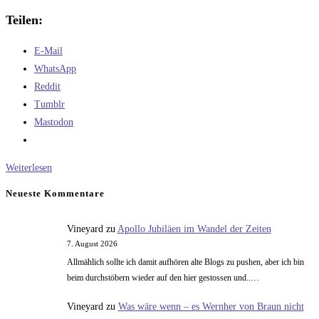
Teilen:
E-Mail
WhatsApp
Reddit
Tumblr
Mastodon
Der
Weiterlesen
heutige
Neueste Kommentare
Musiktipp:
Love
Vineyard
zu
Apollo Jubiläen im Wandel der Zeiten
is
7. August 2026
like
Allmählich sollte ich damit aufhören alte Blogs zu pushen, aber ich bin
Oxygen
beim durchstöbern wieder auf den hier gestossen und..…
Vineyard
zu
Was wäre wenn – es Wernher von Braun nicht