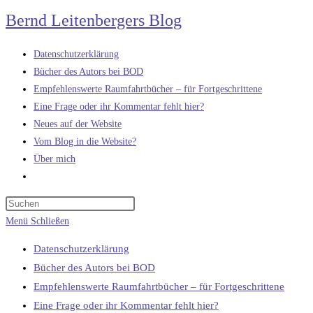
Zum
Bernd Leitenbergers Blog
Inhalt
springen
Datenschutzerklärung
Bücher des Autors bei BOD
Empfehlenswerte Raumfahrtbücher – für Fortgeschrittene
Eine Frage oder ihr Kommentar fehlt hier?
Neues auf der Website
Vom Blog in die Website?
Über mich
Website-
Suche
umschalten
Menü
Schließen
Datenschutzerklärung
Bücher des Autors bei BOD
Empfehlenswerte Raumfahrtbücher – für Fortgeschrittene
Eine Frage oder ihr Kommentar fehlt hier?