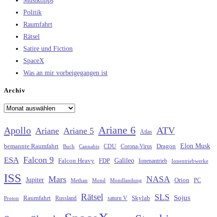
Musiktipps
Politik
Raumfahrt
Rätsel
Satire und Fiction
SpaceX
Was an mir vorbeigegangen ist
Archiv
Archiv
Ariane 6
Apollo
ATV
Ariane
Ariane 5
Atlas
Elon Musk
Dragon
bemannte Raumfahrt
CDU
Buch
Cannabis
Corona-Virus
Falcon 9
ESA
Galileo
FDP
Falcon Heavy
Ionenantrieb
Ionentriebwerke
ISS
Mars
NASA
Jupiter
Orion
Methan
Mond
PC
Mondlandung
Rätsel
SLS
Sojus
Raumfahrt
Russland
saturn V
Skylab
Proton