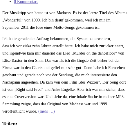
Kategorie:
Beitrags-
0 Kommentare
Kommentare:
Der Musiktipp von heute ist von Madness. Es ist der letzte Titel des Albums
„Wonderful“ von 1999. Ich bin drauf gekommen, weil ich mir im
September 2011 die Idee eines Motto-Songs gekommen ist.
Ich hatte gerade den Auftrag bekommen, ein System zu erweitern,
dass ich vor zirka zehn Jahren erstellt hatte. Ich habe mich zurückerinnert,
und irgendwie kam mir dauernd das Lied „Murder on the dancefloor“ von
Elise Baxtor in den Sinn. Das war als ich die längste Zeit bisher bei der
Firma war in den Charts und gefiel mir sehr gut. Dann habe ich Fernsehen
geschaut und gerade noch vor der Sendung, die mich interessierte den
Nachspann angesehen. Da kam von dem Film „der Wixxer“. Der Song dort
ist von „Right said Fred“ und Anke Engelke. Aber ich war mir sicher, dass
es eine Coverversion war. Und siehe da, eine lokale Suche in meiner MP3-
Sammlung zeigte, dass das Original von Madness war und 1999
veröffentlicht wurde.
(mehr …)
Teilen: