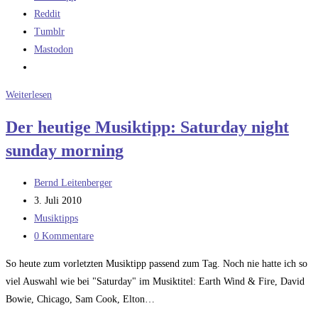
Reddit
Tumblr
Mastodon
Wie
Weiterlesen
authentisch
Der heutige Musiktipp: Saturday night
muss
sunday morning
die
Stimme
Beitrags-
sein?
Bernd Leitenberger
Autor:
Beitrag
3. Juli 2010
veröffentlicht:
Beitrags-
Musiktipps
Kategorie:
Beitrags-
0 Kommentare
Kommentare:
So heute zum vorletzten Musiktipp passend zum Tag. Noch nie hatte ich so
viel Auswahl wie bei "Saturday" im Musiktitel: Earth Wind & Fire, David
Bowie, Chicago, Sam Cook, Elton…