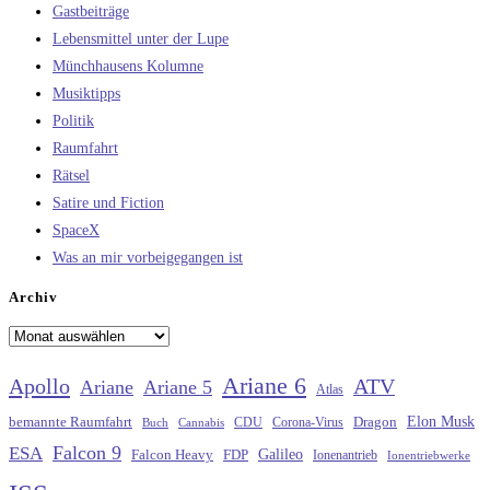
Gastbeiträge
Lebensmittel unter der Lupe
Münchhausens Kolumne
Musiktipps
Politik
Raumfahrt
Rätsel
Satire und Fiction
SpaceX
Was an mir vorbeigegangen ist
Archiv
Archiv
Ariane 6
Apollo
ATV
Ariane
Ariane 5
Atlas
Elon Musk
Dragon
bemannte Raumfahrt
CDU
Buch
Cannabis
Corona-Virus
Falcon 9
ESA
Galileo
FDP
Falcon Heavy
Ionenantrieb
Ionentriebwerke