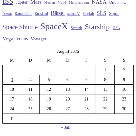
ISS
Mars
NASA
Jupiter
Orion
Methan
Mond
PC
Mondlandung
Rätsel
SLS
Sojus
Raumfahrt
Russland
saturn V
Skylab
Proton
SpaceX
Starship
Space Shuttle
Starlink
USA
Vega
Venus
Voyager
August 2026
M
D
M
D
F
S
S
1
2
3
4
5
6
7
8
9
10
11
12
13
14
15
16
17
18
19
20
21
22
23
24
25
26
27
28
29
30
31
« Juli