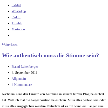
E-Mail
WhatsApp
Reddit
Tumblr
Mastodon
Der
Weiterlesen
Musiktipp:
Wie authentisch muss die Stimme sein?
Madness
The
Beitrags-
Bernd Leitenberger
Wizard
Autor:
Beitrag
4. September 2011
veröffentlicht:
Beitrags-
Allgemein
Kategorie:
Beitrags-
4 Kommentare
Kommentare:
Nachdem Arne den Einsatz von Autotune in seinem letzten Blog beleuchtet
hat. Will ich mal die Gegenposition beleuchten. Muss alles perfekt sein oder
muss alles ausgeglichen werden? Natürlich ist es toll wenn ein Sänger eine