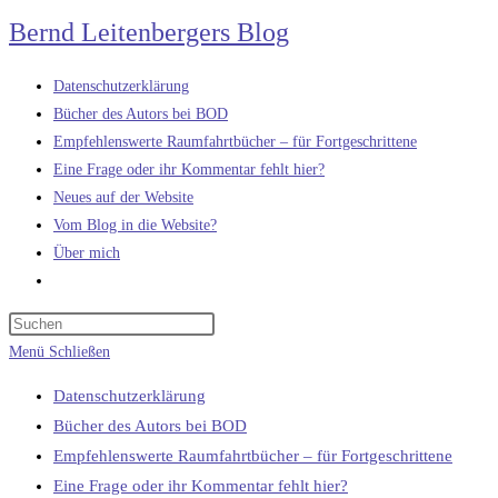
Zum
Bernd Leitenbergers Blog
Inhalt
springen
Datenschutzerklärung
Bücher des Autors bei BOD
Empfehlenswerte Raumfahrtbücher – für Fortgeschrittene
Eine Frage oder ihr Kommentar fehlt hier?
Neues auf der Website
Vom Blog in die Website?
Über mich
Website-
Suche
umschalten
Menü
Schließen
Datenschutzerklärung
Bücher des Autors bei BOD
Empfehlenswerte Raumfahrtbücher – für Fortgeschrittene
Eine Frage oder ihr Kommentar fehlt hier?