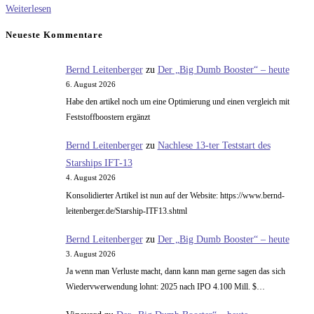
Der
Weiterlesen
heutige
Neueste Kommentare
Musiktipp:
Saturday
Bernd Leitenberger
zu
Der „Big Dumb Booster“ – heute
night
6. August 2026
sunday
Habe den artikel noch um eine Optimierung und einen vergleich mit
morning
Feststoffboostern ergänzt
Bernd Leitenberger
zu
Nachlese 13-ter Teststart des
Starships IFT-13
4. August 2026
Konsolidierter Artikel ist nun auf der Website: https://www.bernd-
leitenberger.de/Starship-ITF13.shtml
Bernd Leitenberger
zu
Der „Big Dumb Booster“ – heute
3. August 2026
Ja wenn man Verluste macht, dann kann man gerne sagen das sich
Wiedervwerwendung lohnt: 2025 nach IPO 4.100 Mill. $…