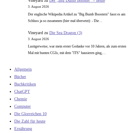
Vineyard
zu
Der „Big Dumb Booster“ – heute
3. August 2026
Der englische Wikipedia Artikel zu "Big Bumb Boostern" fasst es am
Schluss ja so zusammen (hier mal übersetzt): - Die…
Vineyard
zu
Die Sea Dragon (3)
3. August 2026
Lustigerweise, war mein erster Gedanke vor 10 Jahren, als zum ersten
Mal mit bunten CGIs, mit dem "ITS" hausieren ging,…
Allgemein
Bücher
Buchkritiken
ChatGPT
Chemie
Computer
Die Glorreichen 10
Die Zahl für heute
Ernährung