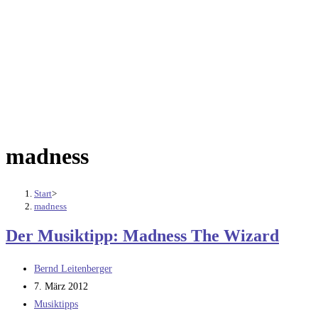
madness
Start
>
madness
Der Musiktipp: Madness The Wizard
Beitrags-
Bernd Leitenberger
Autor:
Beitrag
7. März 2012
veröffentlicht:
Beitrags-
Musiktipps