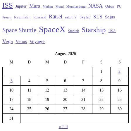
ISS
Mars
NASA
Jupiter
Orion
Methan
Mond
PC
Mondlandung
Rätsel
SLS
Sojus
Raumfahrt
Russland
saturn V
Skylab
Proton
SpaceX
Starship
Space Shuttle
Starlink
USA
Vega
Venus
Voyager
August 2026
M
D
M
D
F
S
S
1
2
3
4
5
6
7
8
9
10
11
12
13
14
15
16
17
18
19
20
21
22
23
24
25
26
27
28
29
30
31
« Juli