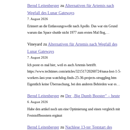
in
Bernd Leitenberger
zu
Alternativen für Artemis nach
…
Wegfall des Lunar Gateways
Multinorm
7. August 2026
Magnesium
Erinnert an die Entlassungswelle nach Apollo. Das war ein Grund
375
warum das Space shuttle nicht 1977 zum ersten Mal flog,…
mg
Vineyard
zu
Alternativen für Artemis nach Wegfall des
Lunar Gateways
7. August 2026
Ich poste es mal hier, weil es auch Artemis betrifft.
https://www.techtimes.com/articles/321517/20260724/nasa-lost-1-5-
workers-last-year-watchdog-finds-25-36-projects-struggling.htm
Eigentlich keine Überraschung, bei den anderen Behörden war es…
Bernd Leitenberger
zu
Der „Big Dumb Booster“ – heute
6. August 2026
Habe den artikel noch um eine Optimierung und einen vergleich mit
Feststoffboostern ergänzt
Bernd Leitenberger
zu
Nachlese 13-ter Teststart des