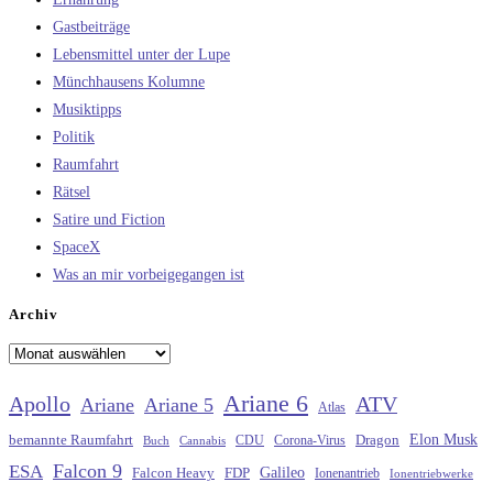
Gastbeiträge
Lebensmittel unter der Lupe
Münchhausens Kolumne
Musiktipps
Politik
Raumfahrt
Rätsel
Satire und Fiction
SpaceX
Was an mir vorbeigegangen ist
Archiv
Archiv
Ariane 6
Apollo
ATV
Ariane
Ariane 5
Atlas
Elon Musk
Dragon
bemannte Raumfahrt
CDU
Buch
Cannabis
Corona-Virus
Falcon 9
ESA
Galileo
FDP
Falcon Heavy
Ionenantrieb
Ionentriebwerke