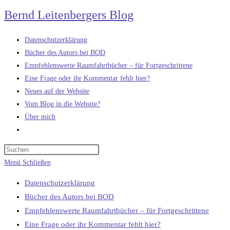
Zum
Bernd Leitenbergers Blog
Inhalt
springen
Datenschutzerklärung
Bücher des Autors bei BOD
Empfehlenswerte Raumfahrtbücher – für Fortgeschrittene
Eine Frage oder ihr Kommentar fehlt hier?
Neues auf der Website
Vom Blog in die Website?
Über mich
Website-
Suche
umschalten
Menü
Schließen
Datenschutzerklärung
Bücher des Autors bei BOD
Empfehlenswerte Raumfahrtbücher – für Fortgeschrittene
Eine Frage oder ihr Kommentar fehlt hier?