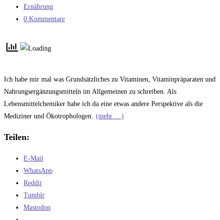
veröffentlicht:
Beitrags-
Ernährung
Kategorie:
Beitrags-
0 Kommentare
Kommentare:
Ich habe mir mal was Grundsätzliches zu Vitaminen, Vitaminpräparaten und
Nahrungsergänzungsmitteln im Allgemeinen zu schreiben. Als
Lebensmittelchemiker habe ich da eine etwas andere Perspektive als die
Mediziner und Ökotrophologen.
(mehr …)
Teilen:
E-Mail
WhatsApp
Reddit
Tumblr
Mastodon