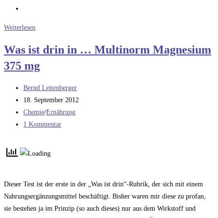
Unsinnige
Weiterlesen
Nahrungsergänzungsmittel
Was ist drin in … Multinorm Magnesium
375 mg
Beitrags-
Bernd Leitenberger
Autor:
Beitrag
18. September 2012
veröffentlicht:
Beitrags-
Chemie
/
Ernährung
Kategorie:
Beitrags-
1 Kommentar
Kommentare:
Dieser Test ist der erste in der „Was ist drin“-Rubrik, der sich mit einem
Nahrungsergänzungsmittel beschäftigt. Bisher waren mir diese zu profan,
sie bestehen ja im Prinzip (so auch dieses) nur aus dem Wirkstoff und