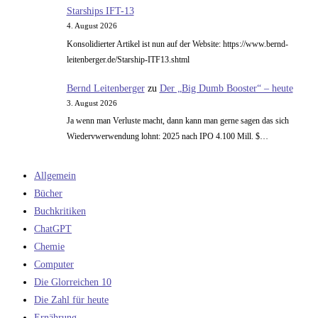
Starships IFT-13
4. August 2026
Konsolidierter Artikel ist nun auf der Website: https://www.bernd-
leitenberger.de/Starship-ITF13.shtml
Bernd Leitenberger
zu
Der „Big Dumb Booster“ – heute
3. August 2026
Ja wenn man Verluste macht, dann kann man gerne sagen das sich
Wiedervwerwendung lohnt: 2025 nach IPO 4.100 Mill. $…
Allgemein
Bücher
Buchkritiken
ChatGPT
Chemie
Computer
Die Glorreichen 10
Die Zahl für heute
Ernährung