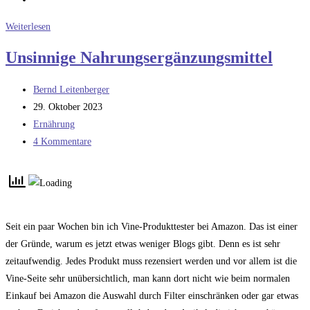
Vitamine,
Weiterlesen
Bedarfsdeckung
Unsinnige Nahrungsergänzungsmittel
und
Nahrungsergänzungsmittel
Beitrags-
Bernd Leitenberger
Autor:
Beitrag
29. Oktober 2023
veröffentlicht:
Beitrags-
Ernährung
Kategorie:
Beitrags-
4 Kommentare
Kommentare:
Seit ein paar Wochen bin ich Vine-Produkttester bei Amazon. Das ist einer
der Gründe, warum es jetzt etwas weniger Blogs gibt. Denn es ist sehr
zeitaufwendig. Jedes Produkt muss rezensiert werden und vor allem ist die
Vine-Seite sehr unübersichtlich, man kann dort nicht wie beim normalen
Einkauf bei Amazon die Auswahl durch Filter einschränken oder gar etwas