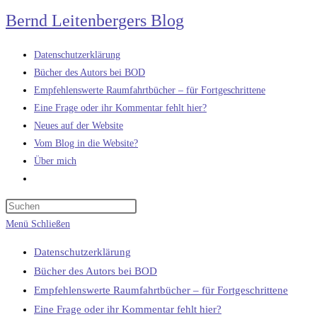
Zum
Bernd Leitenbergers Blog
Inhalt
springen
Datenschutzerklärung
Bücher des Autors bei BOD
Empfehlenswerte Raumfahrtbücher – für Fortgeschrittene
Eine Frage oder ihr Kommentar fehlt hier?
Neues auf der Website
Vom Blog in die Website?
Über mich
Website-
Suche
umschalten
Menü
Schließen
Datenschutzerklärung
Bücher des Autors bei BOD
Empfehlenswerte Raumfahrtbücher – für Fortgeschrittene
Eine Frage oder ihr Kommentar fehlt hier?