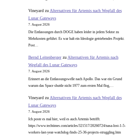
Vineyard
zu
Alternativen für Artemis nach Wegfall des
Lunar Gateways
7. August 2026
Die Entlassungen durch DOGE haben leider in jedem Sektor zu
Mehrkosten geführt. Es war halt ein Ideologie getriebendes Projekt.
Post…
Bernd Leitenberger
zu
Alternativen für Artemis nach
Wegfall des Lunar Gateways
7. August 2026
Erinnert an die Entlassungswelle nach Apollo. Das war ein Grund
warum das Space shuttle nicht 1977 zum ersten Mal flog,…
Vineyard
zu
Alternativen für Artemis nach Wegfall des
Lunar Gateways
7. August 2026
Ich poste es mal hier, weil es auch Artemis betrifft.
https://www.techtimes.com/articles/321517/20260724/nasa-lost-1-5-
workers-last-year-watchdog-finds-25-36-projects-struggling.htm