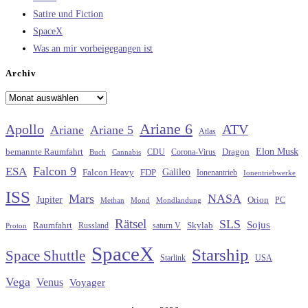
Satire und Fiction
SpaceX
Was an mir vorbeigegangen ist
Archiv
Archiv
Ariane 6
Apollo
ATV
Ariane
Ariane 5
Atlas
Elon Musk
Dragon
bemannte Raumfahrt
CDU
Buch
Cannabis
Corona-Virus
Falcon 9
ESA
Galileo
FDP
Falcon Heavy
Ionenantrieb
Ionentriebwerke
ISS
Mars
NASA
Jupiter
Orion
Methan
Mond
PC
Mondlandung
Rätsel
SLS
Sojus
Raumfahrt
Russland
saturn V
Skylab
Proton
SpaceX
Starship
Space Shuttle
Starlink
USA
Vega
Venus
Voyager