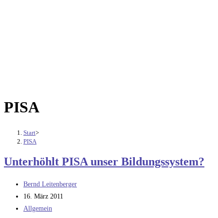
PISA
Start
>
PISA
Unterhöhlt PISA unser Bildungssystem?
Beitrags-
Bernd Leitenberger
Autor:
Beitrag
16. März 2011
veröffentlicht:
Beitrags-
Allgemein