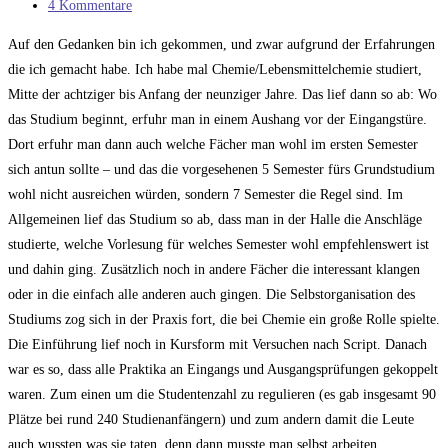
Kategorie:
Beitrags-
4 Kommentare
Kommentare:
Auf den Gedanken bin ich gekommen, und zwar aufgrund der Erfahrungen
die ich gemacht habe. Ich habe mal Chemie/Lebensmittelchemie studiert,
Mitte der achtziger bis Anfang der neunziger Jahre. Das lief dann so ab: Wo
das Studium beginnt, erfuhr man in einem Aushang vor der Eingangstüre.
Dort erfuhr man dann auch welche Fächer man wohl im ersten Semester
sich antun sollte – und das die vorgesehenen 5 Semester fürs Grundstudium
wohl nicht ausreichen würden, sondern 7 Semester die Regel sind. Im
Allgemeinen lief das Studium so ab, dass man in der Halle die Anschläge
studierte, welche Vorlesung für welches Semester wohl empfehlenswert ist
und dahin ging. Zusätzlich noch in andere Fächer die interessant klangen
oder in die einfach alle anderen auch gingen. Die Selbstorganisation des
Studiums zog sich in der Praxis fort, die bei Chemie ein große Rolle spielte.
Die Einführung lief noch in Kursform mit Versuchen nach Script. Danach
war es so, dass alle Praktika an Eingangs und Ausgangsprüfungen gekoppelt
waren. Zum einen um die Studentenzahl zu regulieren (es gab insgesamt 90
Plätze bei rund 240 Studienanfängern) und zum andern damit die Leute
auch wussten was sie taten, denn dann musste man selbst arbeiten.