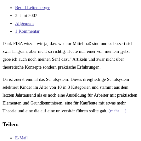
Beitrags-
Bernd Leitenberger
Autor:
Beitrag
3. Juni 2007
veröffentlicht:
Beitrags-
Allgemein
Kategorie:
Beitrags-
1 Kommentar
Kommentare:
Dank PISA wissen wir ja, dass wir nur Mittelmaß sind und es bessert sich
zwar langsam, aber nicht so richtig. Heute mal einer von meinem „jetzt
gebe ich auch noch meinen Senf dazu“ Artikeln und zwar nicht über
theoretische Konzepte sondern praktische Erfahrungen.
Da ist zuerst einmal das Schulsystem. Dieses dreigliedrige Schulsystem
selektiert Kinder im Alter von 10 in 3 Kategorien und stammt aus dem
letzten Jahrtausend als es noch eine Ausbildung für Arbeiter mit praktischen
Elementen und Grundkenntnissen, eine für Kaufleute mit etwas mehr
Theorie und eine die auf eine universitär führen sollte gab.
(mehr …)
Teilen:
E-Mail