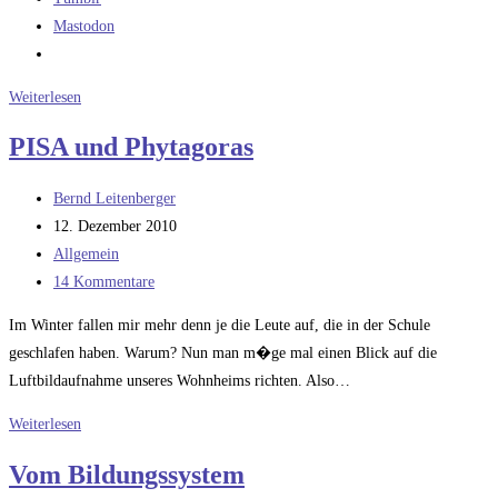
Mastodon
Unterhöhlt
Weiterlesen
PISA
PISA und Phytagoras
unser
Bildungssystem?
Beitrags-
Bernd Leitenberger
Autor:
Beitrag
12. Dezember 2010
veröffentlicht:
Beitrags-
Allgemein
Kategorie:
Beitrags-
14 Kommentare
Kommentare:
Im Winter fallen mir mehr denn je die Leute auf, die in der Schule
geschlafen haben. Warum? Nun man m�ge mal einen Blick auf die
Luftbildaufnahme unseres Wohnheims richten. Also…
PISA
Weiterlesen
und
Vom Bildungssystem
Phytagoras