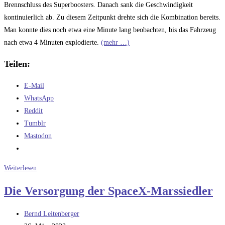
Brennschluss des Superboosters. Danach sank die Geschwindigkeit
kontinuierlich ab. Zu diesem Zeitpunkt drehte sich die Kombination bereits.
Man konnte dies noch etwa eine Minute lang beobachten, bis das Fahrzeug
nach etwa 4 Minuten explodierte.
(mehr …)
Teilen:
E-Mail
WhatsApp
Reddit
Tumblr
Mastodon
Der
Weiterlesen
Jungfernflug
Die Versorgung der SpaceX-Marssiedler
des
Starships
Beitrags-
Bernd Leitenberger
ist