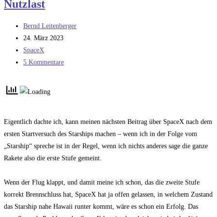
Nutzlast
SpaceX-
Marssiedler
Beitrags-
Bernd Leitenberger
Autor:
Beitrag
24. März 2023
veröffentlicht:
Beitrags-
SpaceX
Kategorie:
Beitrags-
5 Kommentare
Kommentare:
Eigentlich dachte ich, kann meinen nächsten Beitrag über SpaceX nach dem
ersten Startversuch des Starships machen – wenn ich in der Folge vom
„Starship“ spreche ist in der Regel, wenn ich nichts anderes sage die ganze
Rakete also die erste Stufe gemeint.
Wenn der Flug klappt, und damit meine ich schon, das die zweite Stufe
korrekt Brennschluss hat, SpaceX hat ja offen gelassen, in welchem Zustand
das Starship nahe Hawaii runter kommt, wäre es schon ein Erfolg. Das