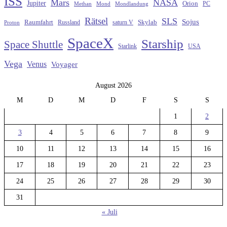
ISS
Mars
NASA
Jupiter
Orion
Methan
Mond
PC
Mondlandung
Rätsel
SLS
Sojus
Raumfahrt
Russland
saturn V
Skylab
Proton
SpaceX
Starship
Space Shuttle
Starlink
USA
Vega
Venus
Voyager
August 2026
M
D
M
D
F
S
S
1
2
3
4
5
6
7
8
9
10
11
12
13
14
15
16
17
18
19
20
21
22
23
24
25
26
27
28
29
30
31
« Juli