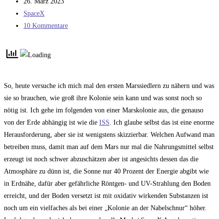
Autor:
Beitrag
26. März 2023
gescheitert
veröffentlicht:
Beitrags-
SpaceX
Kategorie:
Beitrags-
10 Kommentare
Kommentare:
So, heute versuche ich mich mal den ersten Marssiedlern zu nähern und was
sie so brauchen, wie groß ihre Kolonie sein kann und was sonst noch so
nötig ist. Ich gehe im folgenden von einer Marskolonie aus, die genauso
von der Erde abhängig ist wie die
ISS
. Ich glaube selbst das ist eine enorme
Herausforderung, aber sie ist wenigstens skizzierbar. Welchen Aufwand man
betreiben muss, damit man auf dem Mars nur mal die Nahrungsmittel selbst
erzeugt ist noch schwer abzuschätzen aber ist angesichts dessen das die
Atmosphäre zu dünn ist, die Sonne nur 40 Prozent der Energie abgibt wie
in Erdnähe, dafür aber gefährliche Röntgen- und UV-Strahlung den Boden
erreicht, und der Boden versetzt ist mit oxidativ wirkenden Substanzen ist
noch um ein vielfaches als bei einer „Kolonie an der Nabelschnur“ höher.