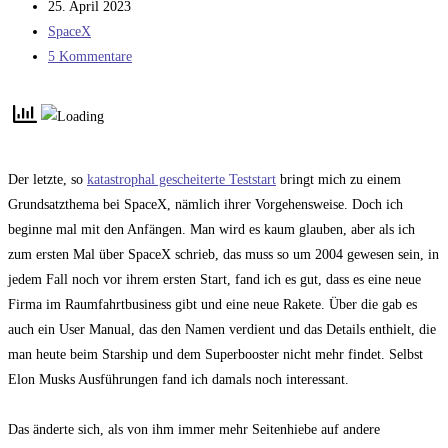
Autor:
Beitrag
25. April 2023
veröffentlicht:
Beitrags-
SpaceX
Kategorie:
Beitrags-
5 Kommentare
Kommentare:
Der letzte, so
katastrophal gescheiterte Teststart
bringt mich zu einem
Grundsatzthema bei SpaceX, nämlich ihrer Vorgehensweise. Doch ich
beginne mal mit den Anfängen. Man wird es kaum glauben, aber als ich
zum ersten Mal über SpaceX schrieb, das muss so um 2004 gewesen sein, in
jedem Fall noch vor ihrem ersten Start, fand ich es gut, dass es eine neue
Firma im Raumfahrtbusiness gibt und eine neue Rakete. Über die gab es
auch ein User Manual, das den Namen verdient und das Details enthielt, die
man heute beim Starship und dem Superbooster nicht mehr findet. Selbst
Elon Musks Ausführungen fand ich damals noch interessant.
Das änderte sich, als von ihm immer mehr Seitenhiebe auf andere