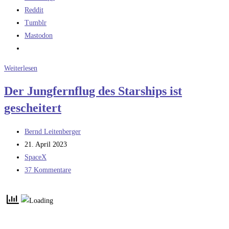
Reddit
Tumblr
Mastodon
„„Inkrementelle
Weiterlesen
Entwicklung“
Der Jungfernflug des Starships ist
oder
gescheitert
Dilettantismus?
Beitrags-
Bernd Leitenberger
Autor:
Beitrag
21. April 2023
veröffentlicht:
Beitrags-
SpaceX
Kategorie:
Beitrags-
37 Kommentare
Kommentare: