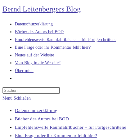
Zum
Bernd Leitenbergers Blog
Inhalt
springen
Datenschutzerklärung
Bücher des Autors bei BOD
Empfehlenswerte Raumfahrtbücher – für Fortgeschrittene
Eine Frage oder ihr Kommentar fehlt hier?
Neues auf der Website
Vom Blog in die Website?
Über mich
Website-
Suche
umschalten
Menü
Schließen
Datenschutzerklärung
Bücher des Autors bei BOD
Empfehlenswerte Raumfahrtbücher – für Fortgeschrittene
Eine Frage oder ihr Kommentar fehlt hier?