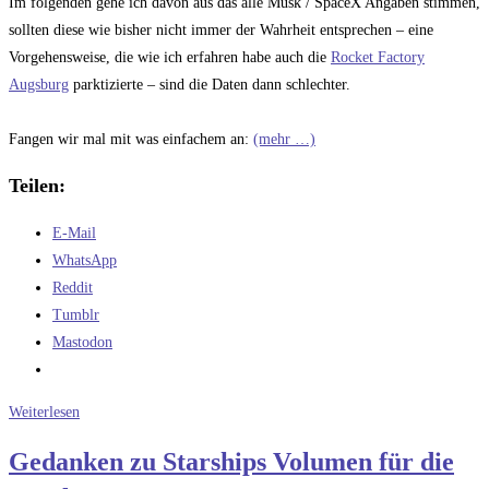
Im folgenden gehe ich davon aus das alle Musk / SpaceX Angaben stimmen,
sollten diese wie bisher nicht immer der Wahrheit entsprechen – eine
Vorgehensweise, die wie ich erfahren habe auch die
Rocket Factory
Augsburg
parktizierte – sind die Daten dann schlechter.
Fangen wir mal mit was einfachem an:
(mehr …)
Teilen:
E-Mail
WhatsApp
Reddit
Tumblr
Mastodon
Die
Weiterlesen
Versorgung
Gedanken zu Starships Volumen für die
der