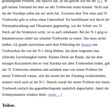
grundlegende Problem, das SpaceX hat, ist das gleiche wie bei der
N-1
: es
gibt keinen Teststand bei dem sie alle Triebwerke testen können. Nicht mal
die der Starships selbst das nur sechs hat. Zwischen dem Test eines und 33
Triebwerke gibt es schon einen Unterschied. Sie beeinflussen sich durch die
Wärmeabstrahlung und Vibrationen gegenseitig, wie der Schub von 33
Stück auf die Strukturen wirkt, ist so auch unbekannt. Bei der N-1 ging es
bekannterweise schief nur einzelne Triebwerke zu testen. Das muss nichts
heißen, ich glaube inzwischen nach dem Fehlschlag der
Antares
mit
Triebwerken die von der N-1 übrig blieben, das diese insgesamt eine
schlechte Zuverlässigkeit hatten. Kleines Detail am Rande, das bei dem
einzigen Kurzzeittest den es vom Starship mit allen Triebwerken bisher, gab
nur 31 Triebwerke zündeten und nachdem man von einem Problem bei
einem Triebwerk wusste, sich das zweite bei der Zündung verabschiedete,
erinnert mich auch an die N-1. Damals wurde bei einem Problem mit einem
Triebwerk einfach das gegenüberliegende zusätzlich abgeschaltet, damit die
Schubsymmetrie erhalten blieb.
(mehr …)
Teilen: