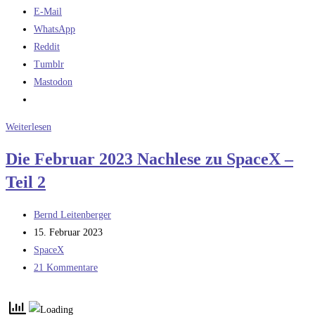
E-Mail
WhatsApp
Reddit
Tumblr
Mastodon
Gedanken
Weiterlesen
zu
Die Februar 2023 Nachlese zu SpaceX –
Starships
Teil 2
Volumen
für
Beitrags-
die
Bernd Leitenberger
Autor:
Beitrag
Nutzlast
15. Februar 2023
veröffentlicht:
Beitrags-
SpaceX
Kategorie:
Beitrags-
21 Kommentare
Kommentare: