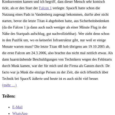
Konkurrenten kamen und ich begriff, dass dieser Mensch sehr komisch
tickt, als er den Start der
Falcon 1
verlegte. SpaceX hatte schon die
Nutzung eines Pads in Vandenberg zugesagt bekommen, durfte aber nicht
starten, bevor die letzte Titan 4 abgehoben hatte, aus Sicherheitsbedenken
(da die Falcon 1 ja dann auch nach weniger als einer Minute Flug in der
Nähe des Startpads aufschlug, gut nachvollziehbar). Wer zieht denn schon
in den Pazifik um, wo es keinerlei Infrastruktur gibt, nur weil er einige
Monate warten muss? Die letzte Titan 4B hob übrigens am 19.10.2005 ab,
die erste Falcon am 24.3.2006, also brachte das nicht mal zeitlich etwas. Als
dann haarsträubende Beschuldigungen von Technikern wegen des Fehlstarts
durch Musk kamen, war der für mich und die Firma als Ganzes durch. De
facto war ja Musk die einzige Person zu der Zeit, die sich öffentlich über
Technik bei SpaceX äußerte und heute ist es auch nicht viel besser.
(mehr …)
Teilen:
E-Mail
WhatsApp