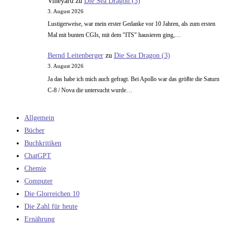
Vineyard
zu
Die Sea Dragon (3)
3. August 2026
Lustigerweise, war mein erster Gedanke vor 10 Jahren, als zum ersten
Mal mit bunten CGIs, mit dem "ITS" hausieren ging,…
Bernd Leitenberger
zu
Die Sea Dragon (3)
3. August 2026
Ja das habe ich mich auch gefragt. Bei Apollo war das größte die Saturn
C-8 / Nova die untersucht wurde…
Allgemein
Bücher
Buchkritiken
ChatGPT
Chemie
Computer
Die Glorreichen 10
Die Zahl für heute
Ernährung