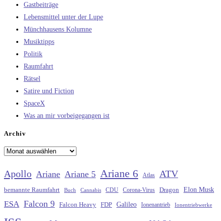
Gastbeiträge
Lebensmittel unter der Lupe
Münchhausens Kolumne
Musiktipps
Politik
Raumfahrt
Rätsel
Satire und Fiction
SpaceX
Was an mir vorbeigegangen ist
Archiv
Archiv
Ariane 6
Apollo
ATV
Ariane
Ariane 5
Atlas
Elon Musk
Dragon
bemannte Raumfahrt
CDU
Buch
Cannabis
Corona-Virus
Falcon 9
ESA
Galileo
FDP
Falcon Heavy
Ionenantrieb
Ionentriebwerke