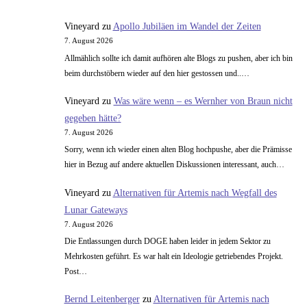
Shuttle
Testflüge
Vineyard
zu
Apollo Jubiläen im Wandel der Zeiten
(2)
7. August 2026
Allmählich sollte ich damit aufhören alte Blogs zu pushen, aber ich bin
beim durchstöbern wieder auf den hier gestossen und..…
Vineyard
zu
Was wäre wenn – es Wernher von Braun nicht
gegeben hätte?
7. August 2026
Sorry, wenn ich wieder einen alten Blog hochpushe, aber die Prämisse
hier in Bezug auf andere aktuellen Diskussionen interessant, auch…
Vineyard
zu
Alternativen für Artemis nach Wegfall des
Lunar Gateways
7. August 2026
Die Entlassungen durch DOGE haben leider in jedem Sektor zu
Mehrkosten geführt. Es war halt ein Ideologie getriebendes Projekt.
Post…
Bernd Leitenberger
zu
Alternativen für Artemis nach