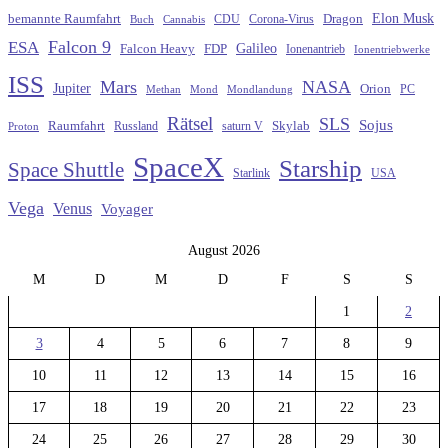
Elon Musk
Dragon
bemannte Raumfahrt
CDU
Buch
Cannabis
Corona-Virus
Falcon 9
ESA
Galileo
FDP
Falcon Heavy
Ionenantrieb
Ionentriebwerke
ISS
Mars
NASA
Jupiter
Orion
Methan
Mond
PC
Mondlandung
Rätsel
SLS
Sojus
Raumfahrt
Russland
saturn V
Skylab
Proton
SpaceX
Starship
Space Shuttle
Starlink
USA
Vega
Venus
Voyager
August 2026
M
D
M
D
F
S
S
1
2
3
4
5
6
7
8
9
10
11
12
13
14
15
16
17
18
19
20
21
22
23
24
25
26
27
28
29
30