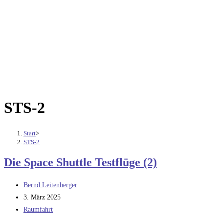
STS-2
Start
>
STS-2
Die Space Shuttle Testflüge (2)
Beitrags-
Bernd Leitenberger
Autor:
Beitrag
3. März 2025
veröffentlicht:
Beitrags-
Raumfahrt