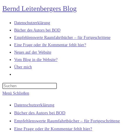
Zum
Bernd Leitenbergers Blog
Inhalt
springen
Datenschutzerklärung
Bücher des Autors bei BOD
Empfehlenswerte Raumfahrtbücher – für Fortgeschrittene
Eine Frage oder ihr Kommentar fehlt hier?
Neues auf der Website
Vom Blog in die Website?
Über mich
Website-
Suche
umschalten
Menü
Schließen
Datenschutzerklärung
Bücher des Autors bei BOD
Empfehlenswerte Raumfahrtbücher – für Fortgeschrittene
Eine Frage oder ihr Kommentar fehlt hier?