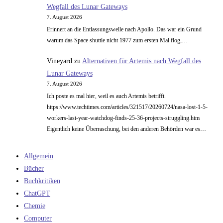
Wegfall des Lunar Gateways
7. August 2026
Erinnert an die Entlassungswelle nach Apollo. Das war ein Grund
warum das Space shuttle nicht 1977 zum ersten Mal flog,…
Vineyard
zu
Alternativen für Artemis nach Wegfall des
Lunar Gateways
7. August 2026
Ich poste es mal hier, weil es auch Artemis betrifft.
https://www.techtimes.com/articles/321517/20260724/nasa-lost-1-5-
workers-last-year-watchdog-finds-25-36-projects-struggling.htm
Eigentlich keine Überraschung, bei den anderen Behörden war es…
Allgemein
Bücher
Buchkritiken
ChatGPT
Chemie
Computer