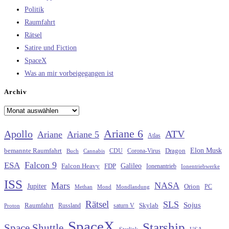
Politik
Raumfahrt
Rätsel
Satire und Fiction
SpaceX
Was an mir vorbeigegangen ist
Archiv
Archiv
Ariane 6
Apollo
ATV
Ariane
Ariane 5
Atlas
Elon Musk
Dragon
bemannte Raumfahrt
CDU
Buch
Cannabis
Corona-Virus
Falcon 9
ESA
Galileo
FDP
Falcon Heavy
Ionenantrieb
Ionentriebwerke
ISS
Mars
NASA
Jupiter
Orion
Methan
Mond
PC
Mondlandung
Rätsel
SLS
Sojus
Raumfahrt
Russland
saturn V
Skylab
Proton
SpaceX
Starship
Space Shuttle