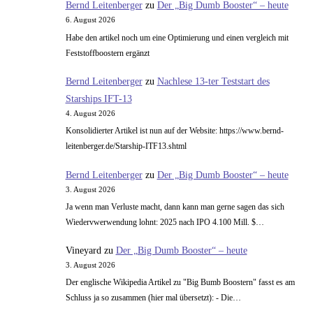
Bernd Leitenberger
zu
Der „Big Dumb Booster“ – heute
Teil
6. August 2026
2
Habe den artikel noch um eine Optimierung und einen vergleich mit
Feststoffboostern ergänzt
Bernd Leitenberger
zu
Nachlese 13-ter Teststart des
Starships IFT-13
4. August 2026
Konsolidierter Artikel ist nun auf der Website: https://www.bernd-
leitenberger.de/Starship-ITF13.shtml
Bernd Leitenberger
zu
Der „Big Dumb Booster“ – heute
3. August 2026
Ja wenn man Verluste macht, dann kann man gerne sagen das sich
Wiedervwerwendung lohnt: 2025 nach IPO 4.100 Mill. $…
Vineyard
zu
Der „Big Dumb Booster“ – heute
3. August 2026
Der englische Wikipedia Artikel zu "Big Bumb Boostern" fasst es am
Schluss ja so zusammen (hier mal übersetzt): - Die…