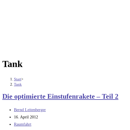
Tank
Start
>
Tank
Die optimierte Einstufenrakete – Teil 2
Beitrags-
Bernd Leitenberger
Autor:
Beitrag
16. April 2012
veröffentlicht:
Beitrags-
Raumfahrt