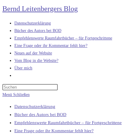
Zum
Bernd Leitenbergers Blog
Inhalt
springen
Datenschutzerklärung
Bücher des Autors bei BOD
Empfehlenswerte Raumfahrtbücher – für Fortgeschrittene
Eine Frage oder ihr Kommentar fehlt hier?
Neues auf der Website
Vom Blog in die Website?
Über mich
Website-
Suche
umschalten
Menü
Schließen
Datenschutzerklärung
Bücher des Autors bei BOD
Empfehlenswerte Raumfahrtbücher – für Fortgeschrittene
Eine Frage oder ihr Kommentar fehlt hier?