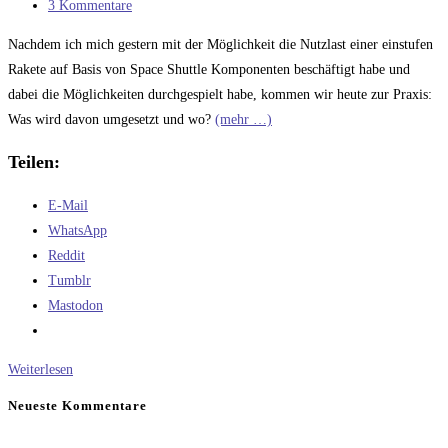
Kategorie:
Beitrags-
3 Kommentare
Kommentare:
Nachdem ich mich gestern mit der Möglichkeit die Nutzlast einer einstufen
Rakete auf Basis von Space Shuttle Komponenten beschäftigt habe und
dabei die Möglichkeiten durchgespielt habe, kommen wir heute zur Praxis:
Was wird davon umgesetzt und wo?
(mehr …)
Teilen:
E-Mail
WhatsApp
Reddit
Tumblr
Mastodon
Die
Weiterlesen
optimierte
Neueste Kommentare
Einstufenrakete
–