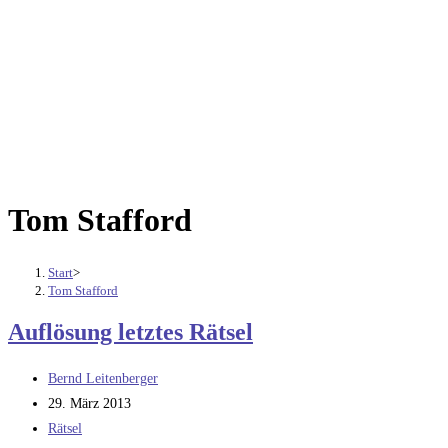
Tom Stafford
Start
>
Tom Stafford
Auflösung letztes Rätsel
Beitrags-
Bernd Leitenberger
Autor:
Beitrag
29. März 2013
veröffentlicht:
Beitrags-
Rätsel