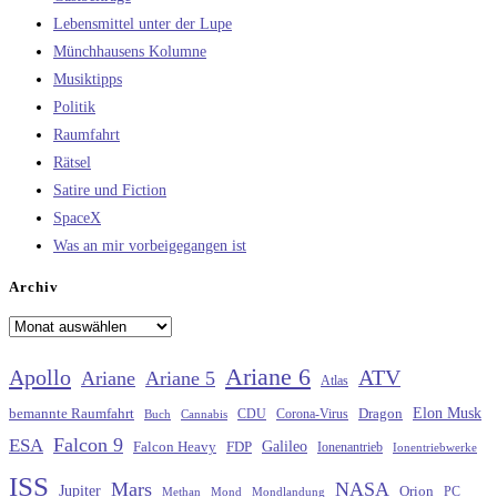
Lebensmittel unter der Lupe
Münchhausens Kolumne
Musiktipps
Politik
Raumfahrt
Rätsel
Satire und Fiction
SpaceX
Was an mir vorbeigegangen ist
Archiv
Archiv
Ariane 6
Apollo
ATV
Ariane
Ariane 5
Atlas
Elon Musk
Dragon
bemannte Raumfahrt
CDU
Buch
Cannabis
Corona-Virus
Falcon 9
ESA
Galileo
FDP
Falcon Heavy
Ionenantrieb
Ionentriebwerke
ISS
Mars
NASA
Jupiter
Orion
Methan
Mond
PC
Mondlandung