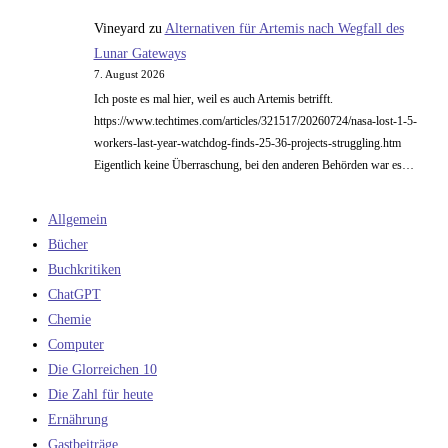
Vineyard
zu
Alternativen für Artemis nach Wegfall des
Lunar Gateways
7. August 2026
Ich poste es mal hier, weil es auch Artemis betrifft.
https://www.techtimes.com/articles/321517/20260724/nasa-lost-1-5-
workers-last-year-watchdog-finds-25-36-projects-struggling.htm
Eigentlich keine Überraschung, bei den anderen Behörden war es…
Allgemein
Bücher
Buchkritiken
ChatGPT
Chemie
Computer
Die Glorreichen 10
Die Zahl für heute
Ernährung
Gastbeiträge