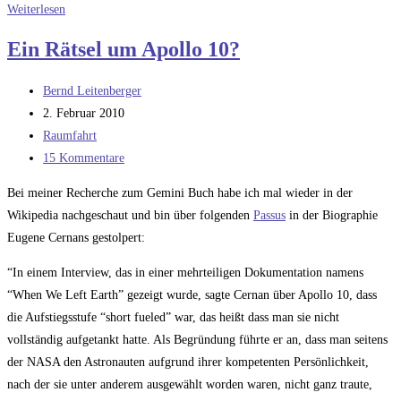
Auflösung
Weiterlesen
letztes
Ein Rätsel um Apollo 10?
Rätsel
Beitrags-
Bernd Leitenberger
Autor:
Beitrag
2. Februar 2010
veröffentlicht:
Beitrags-
Raumfahrt
Kategorie:
Beitrags-
15 Kommentare
Kommentare:
Bei meiner Recherche zum Gemini Buch habe ich mal wieder in der
Wikipedia nachgeschaut und bin über folgenden
Passus
in der Biographie
Eugene Cernans gestolpert:
“In einem Interview, das in einer mehrteiligen Dokumentation namens
“When We Left Earth” gezeigt wurde, sagte Cernan über Apollo 10, dass
die Aufstiegsstufe “short fueled” war, das heißt dass man sie nicht
vollständig aufgetankt hatte. Als Begründung führte er an, dass man seitens
der NASA den Astronauten aufgrund ihrer kompetenten Persönlichkeit,
nach der sie unter anderem ausgewählt worden waren, nicht ganz traute,