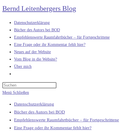
Zum
Bernd Leitenbergers Blog
Inhalt
springen
Datenschutzerklärung
Bücher des Autors bei BOD
Empfehlenswerte Raumfahrtbücher – für Fortgeschrittene
Eine Frage oder ihr Kommentar fehlt hier?
Neues auf der Website
Vom Blog in die Website?
Über mich
Website-
Suche
umschalten
Menü
Schließen
Datenschutzerklärung
Bücher des Autors bei BOD
Empfehlenswerte Raumfahrtbücher – für Fortgeschrittene
Eine Frage oder ihr Kommentar fehlt hier?