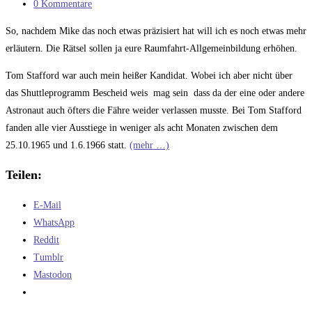
Kategorie:
Beitrags-
0 Kommentare
Kommentare:
So, nachdem Mike das noch etwas präzisiert hat will ich es noch etwas mehr
erläutern. Die Rätsel sollen ja eure Raumfahrt-Allgemeinbildung erhöhen.
Tom Stafford war auch mein heißer Kandidat. Wobei ich aber nicht über
das Shuttleprogramm Bescheid weis mag sein dass da der eine oder andere
Astronaut auch öfters die Fähre weider verlassen musste. Bei Tom Stafford
fanden alle vier Ausstiege in weniger als acht Monaten zwischen dem
25.10.1965 und 1.6.1966 statt.
(mehr …)
Teilen:
E-Mail
WhatsApp
Reddit
Tumblr
Mastodon