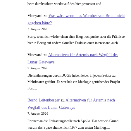
beim durchstöbern wieder auf den hier gestossen und..…
Vineyard
zu
Was wäre wenn – es Wernher von Braun nicht
gegeben hätte?
7. August 2026
Sorry, wenn ich wieder einen alten Blog hochpushe, aber die Prämisse
hier in Bezug auf andere aktuellen Diskussionen interessant, auch…
Vineyard
zu
Alternativen für Artemis nach Wegfall des
Lunar Gateways
7. August 2026
Die Entlassungen durch DOGE haben leider in jedem Sektor zu
Mehrkosten geführt. Es war halt ein Ideologie getriebendes Projekt.
Post…
Bernd Leitenberger
zu
Alternativen für Artemis nach
Wegfall des Lunar Gateways
7. August 2026
Erinnert an die Entlassungswelle nach Apollo. Das war ein Grund
warum das Space shuttle nicht 1977 zum ersten Mal flog,…