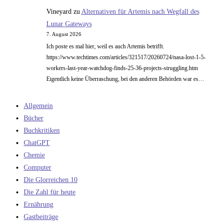
Vineyard
zu
Alternativen für Artemis nach Wegfall des
Lunar Gateways
7. August 2026
Ich poste es mal hier, weil es auch Artemis betrifft.
https://www.techtimes.com/articles/321517/20260724/nasa-lost-1-5-
workers-last-year-watchdog-finds-25-36-projects-struggling.htm
Eigentlich keine Überraschung, bei den anderen Behörden war es…
Allgemein
Bücher
Buchkritiken
ChatGPT
Chemie
Computer
Die Glorreichen 10
Die Zahl für heute
Ernährung
Gastbeiträge