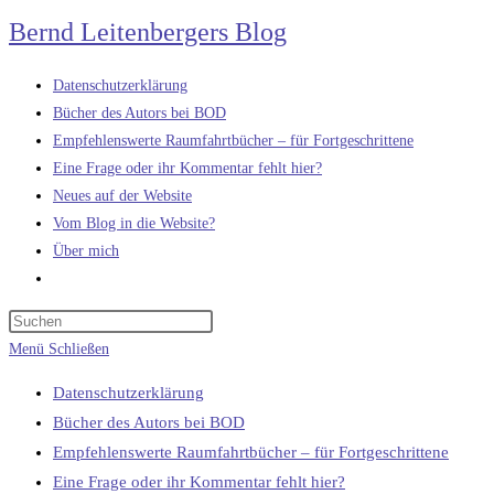
Zum
Bernd Leitenbergers Blog
Inhalt
springen
Datenschutzerklärung
Bücher des Autors bei BOD
Empfehlenswerte Raumfahrtbücher – für Fortgeschrittene
Eine Frage oder ihr Kommentar fehlt hier?
Neues auf der Website
Vom Blog in die Website?
Über mich
Website-
Suche
umschalten
Menü
Schließen
Datenschutzerklärung
Bücher des Autors bei BOD
Empfehlenswerte Raumfahrtbücher – für Fortgeschrittene
Eine Frage oder ihr Kommentar fehlt hier?