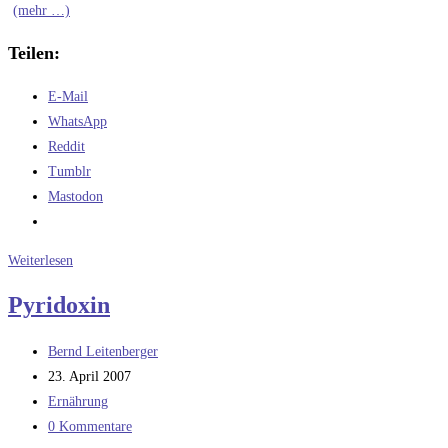
(mehr …)
Teilen:
E-Mail
WhatsApp
Reddit
Tumblr
Mastodon
Heimische
Weiterlesen
Superfoods
Pyridoxin
–
Wasserlösliche
Beitrags-
Bernd Leitenberger
Vitamine
Autor:
Beitrag
23. April 2007
veröffentlicht:
Beitrags-
Ernährung
Kategorie:
Beitrags-
0 Kommentare