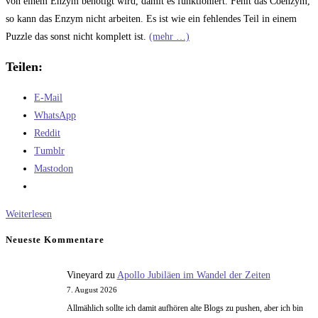
von einem Enzym benötigt wird, damit es funktioniert. Fehlt das Coenzym,
so kann das Enzym nicht arbeiten. Es ist wie ein fehlendes Teil in einem
Puzzle das sonst nicht komplett ist.
(mehr …)
Teilen:
E-Mail
WhatsApp
Reddit
Tumblr
Mastodon
Pyridoxin
Weiterlesen
Neueste Kommentare
Vineyard
zu
Apollo Jubiläen im Wandel der Zeiten
7. August 2026
Allmählich sollte ich damit aufhören alte Blogs zu pushen, aber ich bin