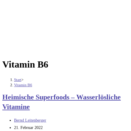
Vitamin B6
Start
>
Vitamin B6
Heimische Superfoods – Wasserlösliche
Vitamine
Beitrags-
Bernd Leitenberger
Autor:
Beitrag
21. Februar 2022