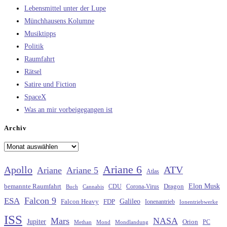
Lebensmittel unter der Lupe
Münchhausens Kolumne
Musiktipps
Politik
Raumfahrt
Rätsel
Satire und Fiction
SpaceX
Was an mir vorbeigegangen ist
Archiv
Archiv
Ariane 6
Apollo
ATV
Ariane
Ariane 5
Atlas
Elon Musk
Dragon
bemannte Raumfahrt
CDU
Buch
Cannabis
Corona-Virus
Falcon 9
ESA
Galileo
FDP
Falcon Heavy
Ionenantrieb
Ionentriebwerke
ISS
Mars
NASA
Jupiter
Orion
Methan
Mond
PC
Mondlandung