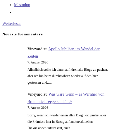
Mastodon
Jede
Weiterlesen
Entwicklung
Neueste Kommentare
durchläuft
3
Vineyard
zu
Apollo Jubiläen im Wandel der
Phasen…
Zeiten
7. August 2026
Allmählich sollte ich damit aufhören alte Blogs zu pushen,
aber ich bin beim durchstöbern wieder auf den hier
gestossen und..…
Vineyard
zu
Was wäre wenn – es Wernher von
Braun nicht gegeben hätte?
7. August 2026
Sorry, wenn ich wieder einen alten Blog hochpushe, aber
die Prämisse hier in Bezug auf andere aktuellen
Diskussionen interessant, auch…