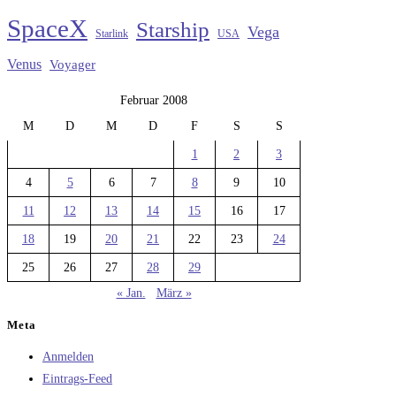
SpaceX
Starship
Vega
Starlink
USA
Venus
Voyager
Februar 2008
M
D
M
D
F
S
S
1
2
3
4
5
6
7
8
9
10
11
12
13
14
15
16
17
18
19
20
21
22
23
24
25
26
27
28
29
« Jan.
März »
Meta
Anmelden
Eintrags-Feed