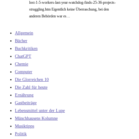
lost-1-5-workers-last-year-watchdog-finds-25-36-projects-
struggling.htm Eigentlich keine Überraschung, bei den
anderen Behörden war es…
Allgemein
Bücher
Buchkritiken
ChatGPT
Chemie
Computer
Die Glorreichen 10
Die Zahl für heute
Ernährung
Gastbeiträge
Lebensmittel unter der Lupe
Münchhausens Kolumne
Musiktipps
Politik