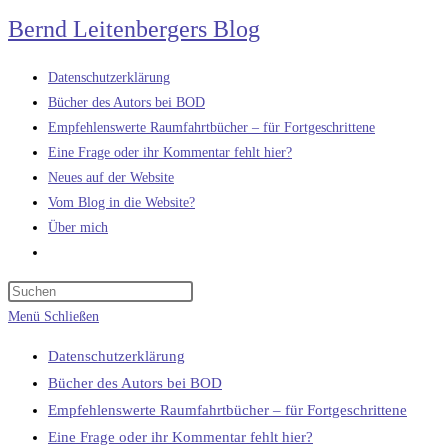
Zum
Bernd Leitenbergers Blog
Inhalt
springen
Datenschutzerklärung
Bücher des Autors bei BOD
Empfehlenswerte Raumfahrtbücher – für Fortgeschrittene
Eine Frage oder ihr Kommentar fehlt hier?
Neues auf der Website
Vom Blog in die Website?
Über mich
Website-
Suche
umschalten
Menü
Schließen
Datenschutzerklärung
Bücher des Autors bei BOD
Empfehlenswerte Raumfahrtbücher – für Fortgeschrittene
Eine Frage oder ihr Kommentar fehlt hier?