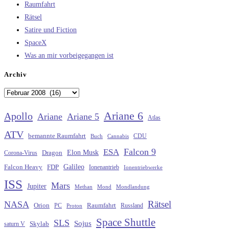
Raumfahrt
Rätsel
Satire und Fiction
SpaceX
Was an mir vorbeigegangen ist
Archiv
Archiv
Ariane 6
Apollo
Ariane
Ariane 5
Atlas
ATV
bemannte Raumfahrt
CDU
Buch
Cannabis
Falcon 9
ESA
Elon Musk
Dragon
Corona-Virus
Galileo
FDP
Falcon Heavy
Ionenantrieb
Ionentriebwerke
ISS
Mars
Jupiter
Methan
Mond
Mondlandung
Rätsel
NASA
Raumfahrt
Orion
Russland
PC
Proton
Space Shuttle
SLS
Sojus
saturn V
Skylab