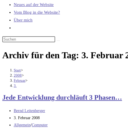
Neues auf der Website
Vom Blog in die Website?
Über mich
Website-
Suche
umschalten
Archiv für den Tag: 3. Februar 
Start
>
2008
>
Februar
>
3.
Jede Entwicklung durchläuft 3 Phasen…
Beitrags-
Bernd Leitenberger
Autor:
Beitrag
3. Februar 2008
veröffentlicht:
Beitrags-
Allgemein
/
Computer