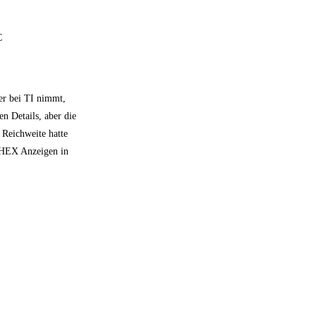
C
er bei TI nimmt,
en Details, aber die
 Reichweite hatte
t HEX Anzeigen in