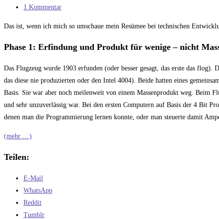
Kategorie:
Beitrags-
1 Kommentar
Kommentare:
Das ist, wenn ich mich so umschaue mein Resümee bei technischen Entwicklu
Phase 1: Erfindung und Produkt für wenige – nicht Mas
Das Flugzeug wurde 1903 erfunden (oder besser gesagt, das erste das flog)
das diese nie produzierten oder den Intel 4004). Beide hatten eines gemeinsam:
Basis. Sie war aber noch meilenweit von einem Massenprodukt weg. Beim Flugz
und sehr unzuverlässig war. Bei den ersten Computern auf Basis der 4 Bit Pr
denen man die Programmierung lernen konnte, oder man steuerte damit Ampeln
(mehr …)
Teilen:
E-Mail
WhatsApp
Reddit
Tumblr