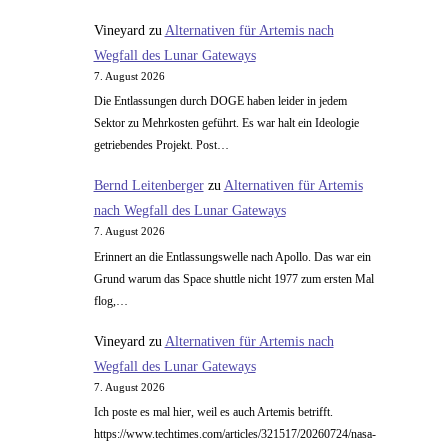
Vineyard
zu
Alternativen für Artemis nach
Wegfall des Lunar Gateways
7. August 2026
Die Entlassungen durch DOGE haben leider in jedem
Sektor zu Mehrkosten geführt. Es war halt ein Ideologie
getriebendes Projekt. Post…
Bernd Leitenberger
zu
Alternativen für Artemis
nach Wegfall des Lunar Gateways
7. August 2026
Erinnert an die Entlassungswelle nach Apollo. Das war ein
Grund warum das Space shuttle nicht 1977 zum ersten Mal
flog,…
Vineyard
zu
Alternativen für Artemis nach
Wegfall des Lunar Gateways
7. August 2026
Ich poste es mal hier, weil es auch Artemis betrifft.
https://www.techtimes.com/articles/321517/20260724/nasa-