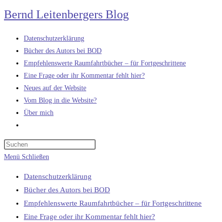
Zum
Bernd Leitenbergers Blog
Inhalt
springen
Datenschutzerklärung
Bücher des Autors bei BOD
Empfehlenswerte Raumfahrtbücher – für Fortgeschrittene
Eine Frage oder ihr Kommentar fehlt hier?
Neues auf der Website
Vom Blog in die Website?
Über mich
Website-
Suche
umschalten
Menü
Schließen
Datenschutzerklärung
Bücher des Autors bei BOD
Empfehlenswerte Raumfahrtbücher – für Fortgeschrittene
Eine Frage oder ihr Kommentar fehlt hier?