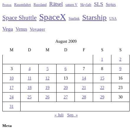
Rätsel
SLS
Sojus
Raumfahrt
Russland
saturn V
Skylab
Proton
SpaceX
Starship
Space Shuttle
Starlink
USA
Vega
Venus
Voyager
August 2009
M
D
M
D
F
S
S
1
2
3
4
5
6
7
8
9
10
11
12
13
14
15
16
17
18
19
20
21
22
23
24
25
26
27
28
29
30
31
« Juli
Sep. »
Meta