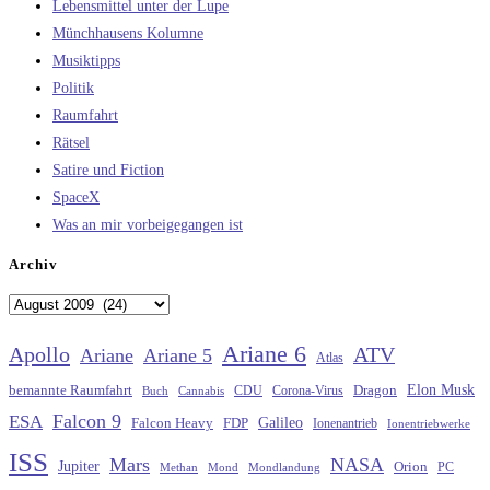
Lebensmittel unter der Lupe
Münchhausens Kolumne
Musiktipps
Politik
Raumfahrt
Rätsel
Satire und Fiction
SpaceX
Was an mir vorbeigegangen ist
Archiv
Archiv
Ariane 6
Apollo
ATV
Ariane
Ariane 5
Atlas
Elon Musk
Dragon
bemannte Raumfahrt
CDU
Buch
Cannabis
Corona-Virus
Falcon 9
ESA
Galileo
FDP
Falcon Heavy
Ionenantrieb
Ionentriebwerke
ISS
Mars
NASA
Jupiter
Orion
Methan
Mond
PC
Mondlandung