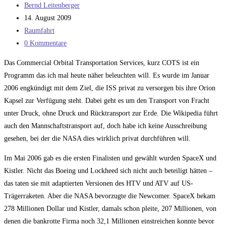
Beitrags-
Bernd Leitenberger
Autor:
Beitrag
14. August 2009
veröffentlicht:
Beitrags-
Raumfahrt
Kategorie:
Beitrags-
0 Kommentare
Kommentare:
Das Commercial Orbital Transportation Services, kurz COTS ist ein
Programm das ich mal heute näher beleuchten will. Es wurde im Januar
2006 engkündigt mit dem Ziel, die ISS privat zu versorgen bis ihre Orion
Kapsel zur Verfügung steht. Dabei geht es um den Transport von Fracht
unter Druck, ohne Druck und Rücktransport zur Erde. Die Wikipedia führt
auch den Mannschaftstransport auf, doch habe ich keine Ausschreibung
gesehen, bei der die NASA dies wirklich privat durchführen will.
Im Mai 2006 gab es die ersten Finalisten und gewählt wurden SpaceX und
Kistler. Nicht das Boeing und Lockheed sich nicht auch beteiligt hätten –
das taten sie mit adaptierten Versionen des HTV und ATV auf US-
Trägerraketen. Aber die NASA bevorzugte die Newcomer. SpaceX bekam
278 Millionen Dollar und Kistler, damals schon pleite, 207 Millionen, von
denen die bankrotte Firma noch 32,1 Millionen einstreichen konnte bevor