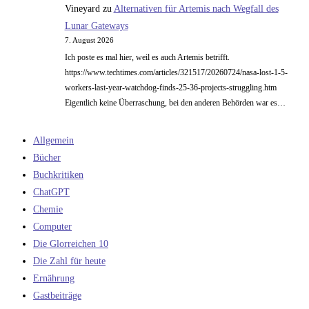
Vineyard
zu
Alternativen für Artemis nach Wegfall des
Lunar Gateways
7. August 2026
Ich poste es mal hier, weil es auch Artemis betrifft.
https://www.techtimes.com/articles/321517/20260724/nasa-lost-1-5-
workers-last-year-watchdog-finds-25-36-projects-struggling.htm
Eigentlich keine Überraschung, bei den anderen Behörden war es…
Allgemein
Bücher
Buchkritiken
ChatGPT
Chemie
Computer
Die Glorreichen 10
Die Zahl für heute
Ernährung
Gastbeiträge