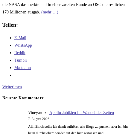
die NASA das merkte und in einer zweiten Runde an OSC die restlichen
170 Millionen ausgab.
(mehr …)
Teilen:
E-Mail
WhatsApp
Reddit
Tumblr
Mastodon
COTS
Weiterlesen
Neueste Kommentare
Vineyard
zu
Apollo Jubiläen im Wandel der Zeiten
7. August 2026
Allmählich sollte ich damit aufhören alte Blogs zu pushen, aber ich bin
beim durchstöbern wieder auf den hier gestossen und..…