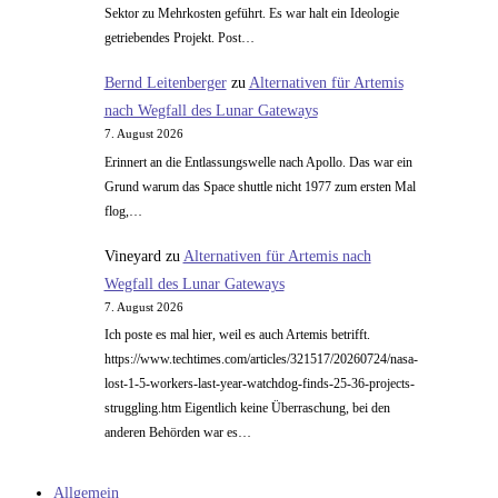
Sektor zu Mehrkosten geführt. Es war halt ein Ideologie
getriebendes Projekt. Post…
Bernd Leitenberger
zu
Alternativen für Artemis
nach Wegfall des Lunar Gateways
7. August 2026
Erinnert an die Entlassungswelle nach Apollo. Das war ein
Grund warum das Space shuttle nicht 1977 zum ersten Mal
flog,…
Vineyard
zu
Alternativen für Artemis nach
Wegfall des Lunar Gateways
7. August 2026
Ich poste es mal hier, weil es auch Artemis betrifft.
https://www.techtimes.com/articles/321517/20260724/nasa-
lost-1-5-workers-last-year-watchdog-finds-25-36-projects-
struggling.htm Eigentlich keine Überraschung, bei den
anderen Behörden war es…
Allgemein