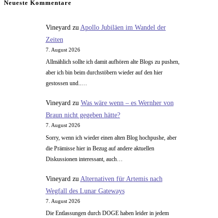
Neueste Kommentare
Planetenerforschungsprogramm
–
Vineyard
zu
Apollo Jubiläen im Wandel der
Teil
Zeiten
1
7. August 2026
Allmählich sollte ich damit aufhören alte Blogs zu pushen,
aber ich bin beim durchstöbern wieder auf den hier
gestossen und..…
Vineyard
zu
Was wäre wenn – es Wernher von
Braun nicht gegeben hätte?
7. August 2026
Sorry, wenn ich wieder einen alten Blog hochpushe, aber
die Prämisse hier in Bezug auf andere aktuellen
Diskussionen interessant, auch…
Vineyard
zu
Alternativen für Artemis nach
Wegfall des Lunar Gateways
7. August 2026
Die Entlassungen durch DOGE haben leider in jedem