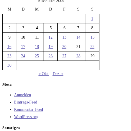
November 2009
M
D
M
D
F
S
S
1
2
3
4
5
6
7
8
9
10
11
12
13
14
15
16
17
18
19
20
21
22
23
24
25
26
27
28
29
30
« Okt.
Dez. »
Meta
Anmelden
Eintrags-Feed
Kommentar-Feed
WordPress.org
Sonstiges