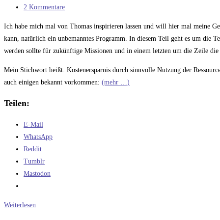
Kategorie:
Beitrags-
2 Kommentare
Kommentare:
Ich habe mich mal von Thomas inspirieren lassen und will hier mal meine G
kann, natürlich ein unbemanntes Programm. In diesem Teil geht es um die Te
werden sollte für zukünftige Missionen und in einem letzten um die Zeile die
Mein Stichwort heißt: Kostenersparnis durch sinnvolle Nutzung der Ressource
auch einigen bekannt vorkommen:
(mehr …)
Teilen:
E-Mail
WhatsApp
Reddit
Tumblr
Mastodon
Ein
Weiterlesen
„vernünftiges“