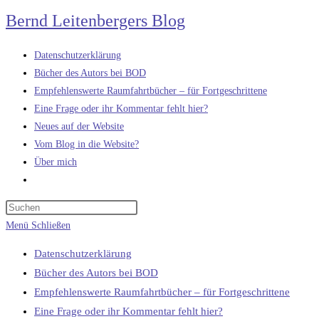
Zum
Bernd Leitenbergers Blog
Inhalt
springen
Datenschutzerklärung
Bücher des Autors bei BOD
Empfehlenswerte Raumfahrtbücher – für Fortgeschrittene
Eine Frage oder ihr Kommentar fehlt hier?
Neues auf der Website
Vom Blog in die Website?
Über mich
Website-
Suche
umschalten
Menü
Schließen
Datenschutzerklärung
Bücher des Autors bei BOD
Empfehlenswerte Raumfahrtbücher – für Fortgeschrittene
Eine Frage oder ihr Kommentar fehlt hier?