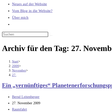
Neues auf der Website
Vom Blog in die Website?
Über mich
Website-
Suche
umschalten
Archiv für den Tag: 27. Novemb
Start
>
2009
>
November
>
27.
Ein „vernünftiges“ Planetenerforschungsp
Beitrags-
Bernd Leitenberger
Autor:
Beitrag
27. November 2009
veröffentlicht:
Beitrags-
Raumfahrt