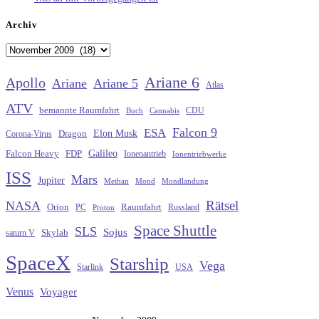
Archiv
Archiv
Ariane 6
Apollo
Ariane
Ariane 5
Atlas
ATV
bemannte Raumfahrt
CDU
Buch
Cannabis
Falcon 9
ESA
Elon Musk
Dragon
Corona-Virus
Galileo
FDP
Falcon Heavy
Ionenantrieb
Ionentriebwerke
ISS
Mars
Jupiter
Methan
Mond
Mondlandung
Rätsel
NASA
Raumfahrt
Orion
Russland
PC
Proton
Space Shuttle
SLS
Sojus
saturn V
Skylab
SpaceX
Starship
Vega
Starlink
USA
Venus
Voyager