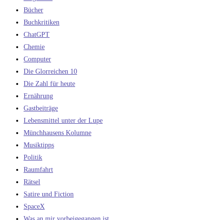
Bücher
Buchkritiken
ChatGPT
Chemie
Computer
Die Glorreichen 10
Die Zahl für heute
Ernährung
Gastbeiträge
Lebensmittel unter der Lupe
Münchhausens Kolumne
Musiktipps
Politik
Raumfahrt
Rätsel
Satire und Fiction
SpaceX
Was an mir vorbeigegangen ist