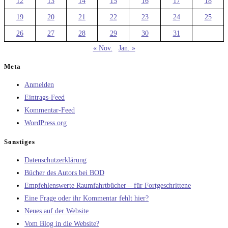
12
13
14
15
16
17
18
19
20
21
22
23
24
25
26
27
28
29
30
31
« Nov.
Jan. »
Meta
Anmelden
Eintrags-Feed
Kommentar-Feed
WordPress.org
Sonstiges
Datenschutzerklärung
Bücher des Autors bei BOD
Empfehlenswerte Raumfahrtbücher – für Fortgeschrittene
Eine Frage oder ihr Kommentar fehlt hier?
Neues auf der Website
Vom Blog in die Website?