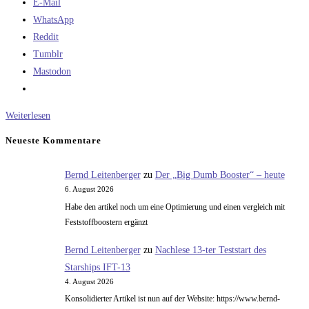
E-Mail
WhatsApp
Reddit
Tumblr
Mastodon
Rückblick
Weiterlesen
und
Neueste Kommentare
Ausblick:
Der
Bernd Leitenberger
zu
Der „Big Dumb Booster“ – heute
Blog
6. August 2026
Habe den artikel noch um eine Optimierung und einen vergleich mit
Feststoffboostern ergänzt
Bernd Leitenberger
zu
Nachlese 13-ter Teststart des
Starships IFT-13
4. August 2026
Konsolidierter Artikel ist nun auf der Website: https://www.bernd-