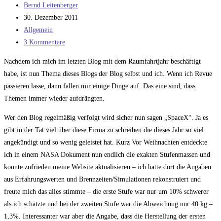
Beitrags-
Bernd Leitenberger
Autor:
Beitrag
30. Dezember 2011
veröffentlicht:
Beitrags-
Allgemein
Kategorie:
Beitrags-
3 Kommentare
Kommentare:
Nachdem ich mich im letzten Blog mit dem Raumfahrtjahr beschäftigt
habe, ist nun Thema dieses Blogs der Blog selbst und ich. Wenn ich Revue
passieren lasse, dann fallen mir einige Dinge auf. Das eine sind, dass
Themen immer wieder aufdrängten.
Wer den Blog regelmäßig verfolgt wird sicher nun sagen „SpaceX“. Ja es
gibt in der Tat viel über diese Firma zu schreiben die dieses Jahr so viel
angekündigt und so wenig geleistet hat. Kurz Vor Weihnachten entdeckte
ich in einem NASA Dokument nun endlich die exakten Stufenmassen und
konnte zufrieden meine Website aktualisieren – ich hatte dort die Angaben
aus Erfahrungswerten und Brennzeiten/Simulationen rekonstruiert und
freute mich das alles stimmte – die erste Stufe war nur um 10% schwerer
als ich schätzte und bei der zweiten Stufe war die Abweichung nur 40 kg –
1,3%. Interessanter war aber die Angabe, dass die Herstellung der ersten