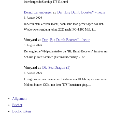
leitenberger.de/Starship-ITF13.shtml
Bernd Leitenberger
zu
Der „Big Dumb Booster“ – heute
3. August 2026
Ja wenn man Verluste macht, dann kann man gerne sagen das sich
Wiedervwerwendung lohnt: 2025 nach IPO 4.100 Mill. $…
Vineyard
zu
Der „Big Dumb Booster“ – heute
3. August 2026
Der englische Wikipedia Artikel zu "Big Bumb Boostern" fasst es am
Schluss ja so zusammen (hier mal übersetzt): - Die…
Vineyard
zu
Die Sea Dragon (3)
3. August 2026
Lustigerweise, war mein erster Gedanke vor 10 Jahren, als zum ersten
Mal mit bunten CGIs, mit dem "ITS" hausieren ging,…
Allgemein
Bücher
Buchkritiken