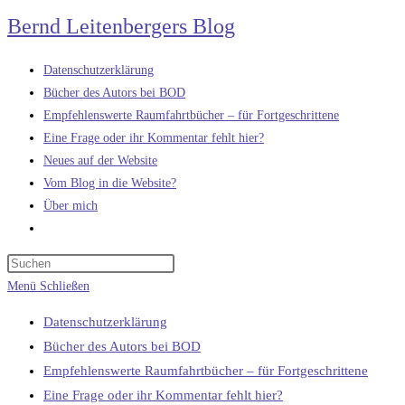
Zum
Bernd Leitenbergers Blog
Inhalt
springen
Datenschutzerklärung
Bücher des Autors bei BOD
Empfehlenswerte Raumfahrtbücher – für Fortgeschrittene
Eine Frage oder ihr Kommentar fehlt hier?
Neues auf der Website
Vom Blog in die Website?
Über mich
Website-
Suche
umschalten
Menü
Schließen
Datenschutzerklärung
Bücher des Autors bei BOD
Empfehlenswerte Raumfahrtbücher – für Fortgeschrittene
Eine Frage oder ihr Kommentar fehlt hier?