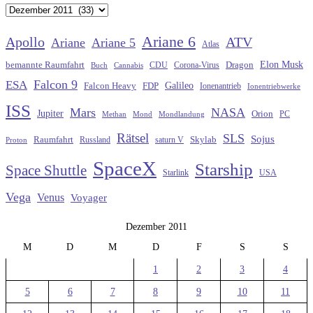
Archiv
Ariane 6
Apollo
ATV
Ariane
Ariane 5
Atlas
Elon Musk
Dragon
bemannte Raumfahrt
CDU
Buch
Cannabis
Corona-Virus
Falcon 9
ESA
Galileo
FDP
Falcon Heavy
Ionenantrieb
Ionentriebwerke
ISS
Mars
NASA
Jupiter
Orion
Methan
Mond
PC
Mondlandung
Rätsel
SLS
Sojus
Raumfahrt
Russland
saturn V
Skylab
Proton
SpaceX
Starship
Space Shuttle
Starlink
USA
Vega
Venus
Voyager
Dezember 2011
M
D
M
D
F
S
S
1
2
3
4
5
6
7
8
9
10
11