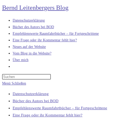
Zum
Bernd Leitenbergers Blog
Inhalt
springen
Datenschutzerklärung
Bücher des Autors bei BOD
Empfehlenswerte Raumfahrtbücher – für Fortgeschrittene
Eine Frage oder ihr Kommentar fehlt hier?
Neues auf der Website
Vom Blog in die Website?
Über mich
Website-
Suche
umschalten
Menü
Schließen
Datenschutzerklärung
Bücher des Autors bei BOD
Empfehlenswerte Raumfahrtbücher – für Fortgeschrittene
Eine Frage oder ihr Kommentar fehlt hier?