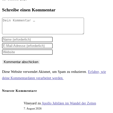
Schreibe einen Kommentar
Kommentar
Gib
deinen
Gib
Namen
deine
Gib
oder
E-
deine
Benutzernamen
Mail-
Website-
zum
Adresse
URL
Diese Website verwendet Akismet, um Spam zu reduzieren.
Erfahre, wie
Kommentieren
zum
ein
deine Kommentardaten verarbeitet werden.
ein
Kommentieren
(optional)
ein
Neueste Kommentare
Vineyard
zu
Apollo Jubiläen im Wandel der Zeiten
7. August 2026