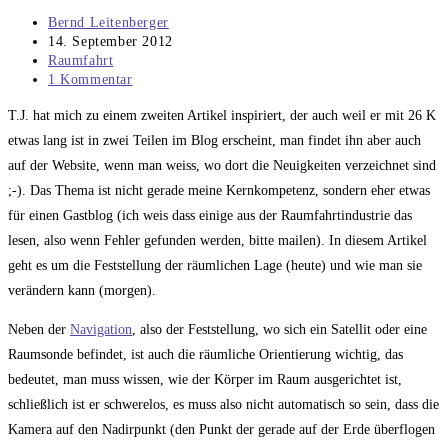
Beitrags-
Bernd Leitenberger
Autor:
Beitrag
14. September 2012
veröffentlicht:
Beitrags-
Raumfahrt
Kategorie:
Beitrags-
1 Kommentar
Kommentare:
T.J. hat mich zu einem zweiten Artikel inspiriert, der auch weil er mit 26 K
etwas lang ist in zwei Teilen im Blog erscheint, man findet ihn aber auch
auf der Website, wenn man weiss, wo dort die Neuigkeiten verzeichnet sind
;-). Das Thema ist nicht gerade meine Kernkompetenz, sondern eher etwas
für einen Gastblog (ich weis dass einige aus der Raumfahrtindustrie das
lesen, also wenn Fehler gefunden werden, bitte mailen). In diesem Artikel
geht es um die Feststellung der räumlichen Lage (heute) und wie man sie
verändern kann (morgen).
Neben der
Navigation
, also der Feststellung, wo sich ein Satellit oder eine
Raumsonde befindet, ist auch die räumliche Orientierung wichtig, das
bedeutet, man muss wissen, wie der Körper im Raum ausgerichtet ist,
schließlich ist er schwerelos, es muss also nicht automatisch so sein, dass die
Kamera auf den Nadirpunkt (den Punkt der gerade auf der Erde überflogen