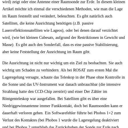
wird) zeigt oder eine Antenne einer Raumsonde zur Erde. In diesem kleinen
Artikel möchte ich einmal die verschiedenen Methoden, wie man die Lage
im Raum feststellt und verändert, beleuchten. Es gibt natürlich auch
Satelliten, die keine Ausrichtung benötigen (z.B. passive
Laserreflektionssatelliten wie Lageos), oder bei denen darauf verzichtet
wird, (wie bei kleinen Cubesats, aufgrund der Restriktionen in Gewicht und
Masse). Es gibt auch den Sonderfall, dass es eine passive Stabilisierung,
aber keine Feststellung der Ausrichtung im Raum gibt.
Die Ausrichtung ist nicht nur wichtig um ein Ziel zu beobachten. Sie auch
wichtig um Schaden zu verhindern. Als bei ROSAT zum ersten Mal die
Lageregelung versagte, schaute das Teleskop in der Phase ohne Kontrolle in
die Sonne und das UV-Instrument war danach unbrauchbar (die intensive
Strahlung hatte den CCD-Chip zerstört) und einer Der Zähler im
Röntgenteleskop war ausgefallen. Bei Satelliten gibt es über eine
Niedriggewinnantenne immer Funkkontakt, doch bei Raumsonden kann er
dauerhaft verloren gehen. Ein Softwarefehler führte bei Phobos 1+2 zum
Verlust des Kontaktes (bei Phobos 1 wurde die Lageregelung deaktiviert
und bei Phobos 2 unterblieb das Zurückdrehen der Sonde zur Erde nach