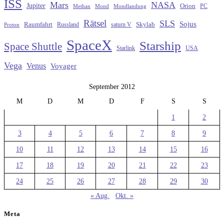
ISS
Mars
NASA
Jupiter
Orion
Methan
Mond
PC
Mondlandung
Rätsel
SLS
Sojus
Raumfahrt
Russland
saturn V
Skylab
Proton
SpaceX
Starship
Space Shuttle
Starlink
USA
Vega
Venus
Voyager
September 2012
M
D
M
D
F
S
S
1
2
3
4
5
6
7
8
9
10
11
12
13
14
15
16
17
18
19
20
21
22
23
24
25
26
27
28
29
30
« Aug.
Okt. »
Meta