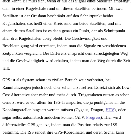
auch kennt. Er muss sich, wenn er nur das Signal eines Satelliten empfängt,
dann in einer Kugelschale rund um diesen Satelliten befinden. Mit zwei
Satelliten ist der Ort dann beschränkt auf den Schnittpunkt beider
Kugelschalen, das heißt einen Kreis rund um beide Satelliten, und mit
einem dritten Satelliten ist es dann genau ein Punkt, der als Schnittpunkt
aller drei Kugelschalen übrig bleibt. Die Geschwindigkeit und
Beschleunigung wird errechnet, indem man die Signale zu verschiedenen
Zeitpunkten vergleicht. Die Differenz entspricht dem zurückgelegten Weg
und die Geschwindigkeit wird erhalten, indem man den Weg durch die Zeit
teilt.
GPS ist als System schon im zivilen Bereich weit verbreitet, bei
Raumfahrzeugen jedoch noch eher selten anzutreffen. Es setzt sich als Low-
Cost Alternative aber mehr und mehr durch. Trägerraketen nutzen es schon.
Genutzt wird es vor allem für ISS-Transporter, die ja punktgenau an die
Kopplungsstellen bugsiert werden müssen (Cygnus, Dragon,
HTV
), oder
sogar selbst automatisch andocken können (ATV,
Progress
). Hier wird
differenzielles GPS genutzt, indem man die Position relativ zur ISS
bestimmt. Die ISS sendet ihre GPS-Koordinaten und deren Signal kann