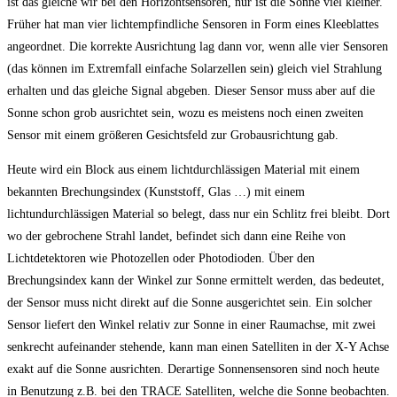
ist das gleiche wir bei den Horizontsensoren, nur ist die Sonne viel kleiner.
Früher hat man vier lichtempfindliche Sensoren in Form eines Kleeblattes
angeordnet. Die korrekte Ausrichtung lag dann vor, wenn alle vier Sensoren
(das können im Extremfall einfache Solarzellen sein) gleich viel Strahlung
erhalten und das gleiche Signal abgeben. Dieser Sensor muss aber auf die
Sonne schon grob ausrichtet sein, wozu es meistens noch einen zweiten
Sensor mit einem größeren Gesichtsfeld zur Grobausrichtung gab.
Heute wird ein Block aus einem lichtdurchlässigen Material mit einem
bekannten Brechungsindex (Kunststoff, Glas …) mit einem
lichtundurchlässigen Material so belegt, dass nur ein Schlitz frei bleibt. Dort
wo der gebrochene Strahl landet, befindet sich dann eine Reihe von
Lichtdetektoren wie Photozellen oder Photodioden. Über den
Brechungsindex kann der Winkel zur Sonne ermittelt werden, das bedeutet,
der Sensor muss nicht direkt auf die Sonne ausgerichtet sein. Ein solcher
Sensor liefert den Winkel relativ zur Sonne in einer Raumachse, mit zwei
senkrecht aufeinander stehende, kann man einen Satelliten in der X-Y Achse
exakt auf die Sonne ausrichten. Derartige Sonnensensoren sind noch heute
in Benutzung z.B. bei den TRACE Satelliten, welche die Sonne beobachten.