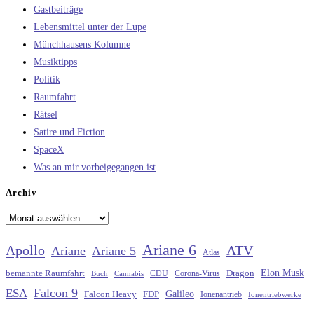
Gastbeiträge
Lebensmittel unter der Lupe
Münchhausens Kolumne
Musiktipps
Politik
Raumfahrt
Rätsel
Satire und Fiction
SpaceX
Was an mir vorbeigegangen ist
Archiv
Archiv
Ariane 6
Apollo
ATV
Ariane
Ariane 5
Atlas
Elon Musk
Dragon
bemannte Raumfahrt
CDU
Buch
Cannabis
Corona-Virus
Falcon 9
ESA
Galileo
FDP
Falcon Heavy
Ionenantrieb
Ionentriebwerke