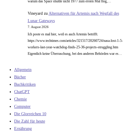
warum das Space shuttle nicht 1977 zum ersten Mal flog,…
Vineyard
zu
Alternativen für Artemis nach Wegfall des
Lunar Gateways
7. August 2026
Ich poste es mal hier, weil es auch Artemis betrifft.
https://www.techtimes.com/articles/321517/20260724/nasa-lost-1-5-
workers-last-year-watchdog-finds-25-36-projects-struggling.htm
Eigentlich keine Überraschung, bei den anderen Behörden war es…
Allgemein
Bücher
Buchkritiken
ChatGPT
Chemie
Computer
Die Glorreichen 10
Die Zahl für heute
Ernährung