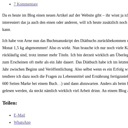
Kategorie:
Beitrags-
7 Kommentare
Kommentare:
Da es heute im Blog einen neuen Artikel auf der Website gibt – ihr wisst ja 
interessiert das ja auch den einen oder anderen, will ich heute zusätzlich no
kann.
Ich habe von Arne nun das Buchmanuskript des Diätbuchs zurückbekommen und
Monat 1,5 kg abgenommen! Also es wirkt. Nun brauche ich nur noch viele Käuf
rückläufig sind, trotz immer mehr Titeln. Ich bin derzeit wirklich am Überle
zum Erscheinen oft mehr als ein Jahr dauert. Das Diätbuch habe ich im letzt
Jahr zwischen Beginn und Veröffentlichung. Also selbst wenn es ein Erfolg wir
tendiere ich dazu noch die Fragen zu Lebensmittel und Ernährung fertigzust
600 Seiten Marke bei einem Buch…) und dann abzuwarten. Anders als beim B
gelesen werden, da steckt nämlich wirklich viel Arbeit drinn. An einem Blo
Teilen:
E-Mail
WhatsApp