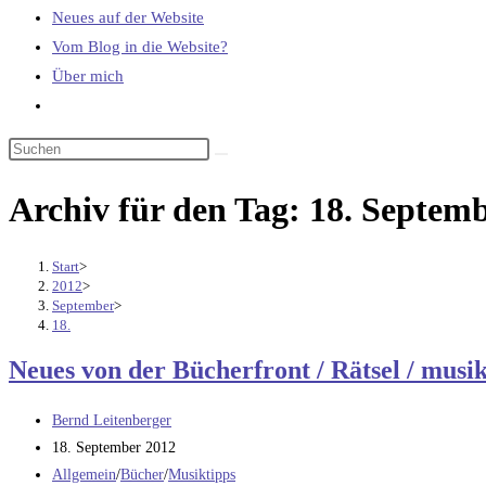
Neues auf der Website
Vom Blog in die Website?
Über mich
Website-
Suche
umschalten
Archiv für den Tag: 18. Septem
Start
>
2012
>
September
>
18.
Neues von der Bücherfront / Rätsel / musik
Beitrags-
Bernd Leitenberger
Autor:
Beitrag
18. September 2012
veröffentlicht:
Beitrags-
Allgemein
/
Bücher
/
Musiktipps