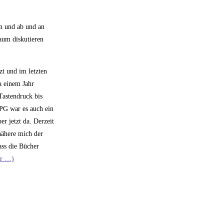
en und ab und an
kaum diskutieren
t und im letzten
a einem Jahr
Tastendruck bis
/PG war es auch ein
r jetzt da. Derzeit
nähere mich der
ss die Bücher
r …)