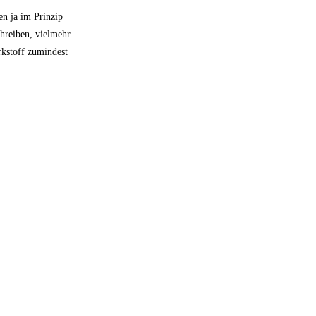
en ja im Prinzip
chreiben, vielmehr
rkstoff zumindest