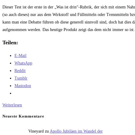
Dieser Test ist der erste in der „Was ist drin“-Rubrik, der sich mit einem Na
(so auch dieses) nur aus dem Wirkstoff und Füllmitteln oder Trennmitteln bzw
kann man eine Debatte führen ob diese generell sinnvoll sind, doch hat dies 
aufgenommen werden. Das heutige Produkt zeigt das dem nicht immer so ist.
Teilen:
E-Mail
WhatsApp
Reddit
Tumblr
Mastodon
Was
Weiterlesen
ist
Neueste Kommentare
drin
in
Vineyard
zu
Apollo Jubiläen im Wandel der
…