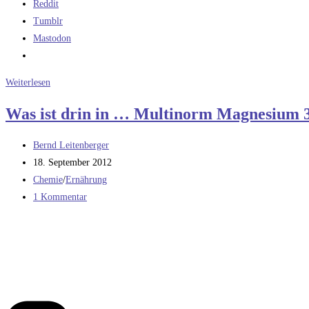
Reddit
Tumblr
Mastodon
Neues
Weiterlesen
von
Was ist drin in … Multinorm Magnesium 
der
Bücherfront
Beitrags-
Bernd Leitenberger
/
Autor:
Beitrag
18. September 2012
Rätsel
veröffentlicht:
Beitrags-
Chemie
/
Ernährung
/
Kategorie:
Beitrags-
1 Kommentar
musiktipps
Kommentare: