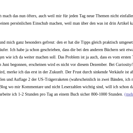
ich mach das nun öfters, auch weil mir für jeden Tag neue Themen nicht einfall
ch einen persönlichen Einschub machen, weil man über den was ist drin Artikel 
 mich ganz besonders gefreut: den er hat die Tipps gleich praktisch umgesetz
er. Ich habe ja schon geschrieben, dass die bei den anderen Büchern seit etw
gen wie ich da weiter machen soll. Das Problem ist ja auch, dass es vom ersten 
en Juni begonnen, erscheinen wird es nicht vor diesem Dezember. Bei Curiosity
d, merke ich das erst in der Zukunft. Der Frust durch sinkende Verkäufe ist abe
ellen und Auflage 2 der US-Trägerraketen (wahrscheinlich in zwei Bänden, ich 
log wo mir Kommentare und nicht Leserzahlen wichtig sind, will ich schon da
g arbeite ich 1-2 Stunden pro Tag an einem Buch sicher 800-1000 Stunden.
(meh