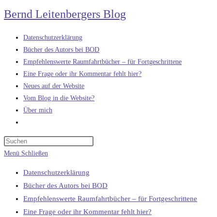
Zum
Bernd Leitenbergers Blog
Inhalt
springen
Datenschutzerklärung
Bücher des Autors bei BOD
Empfehlenswerte Raumfahrtbücher – für Fortgeschrittene
Eine Frage oder ihr Kommentar fehlt hier?
Neues auf der Website
Vom Blog in die Website?
Über mich
Website-
Suche
umschalten
Menü
Schließen
Datenschutzerklärung
Bücher des Autors bei BOD
Empfehlenswerte Raumfahrtbücher – für Fortgeschrittene
Eine Frage oder ihr Kommentar fehlt hier?