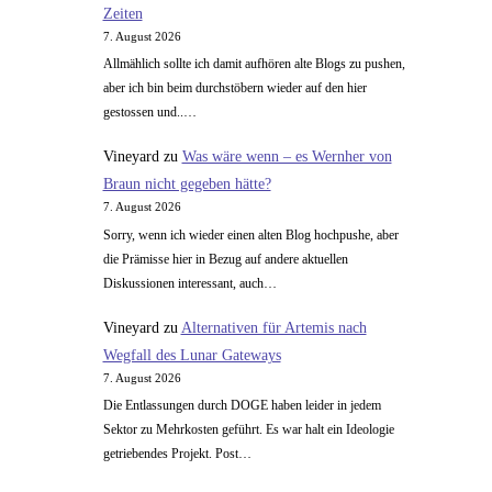
Zeiten
Multinorm
7. August 2026
Magnesium
Allmählich sollte ich damit aufhören alte Blogs zu pushen,
375
aber ich bin beim durchstöbern wieder auf den hier
mg
gestossen und..…
Vineyard
zu
Was wäre wenn – es Wernher von
Braun nicht gegeben hätte?
7. August 2026
Sorry, wenn ich wieder einen alten Blog hochpushe, aber
die Prämisse hier in Bezug auf andere aktuellen
Diskussionen interessant, auch…
Vineyard
zu
Alternativen für Artemis nach
Wegfall des Lunar Gateways
7. August 2026
Die Entlassungen durch DOGE haben leider in jedem
Sektor zu Mehrkosten geführt. Es war halt ein Ideologie
getriebendes Projekt. Post…