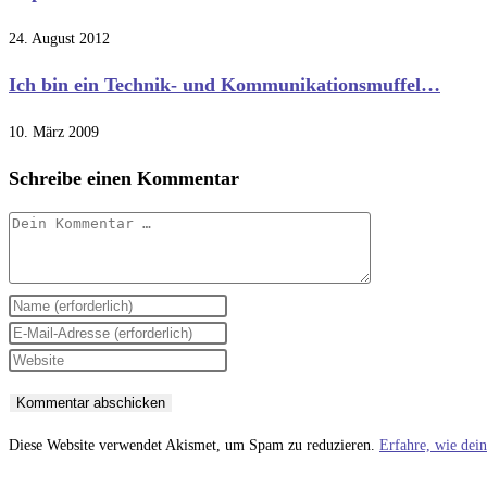
24. August 2012
Ich bin ein Technik- und Kommunikationsmuffel…
10. März 2009
Schreibe einen Kommentar
Kommentar
Gib
deinen
Gib
Namen
deine
Gib
oder
E-
deine
Benutzernamen
Mail-
Website-
zum
Adresse
URL
Diese Website verwendet Akismet, um Spam zu reduzieren.
Erfahre, wie dei
Kommentieren
zum
ein