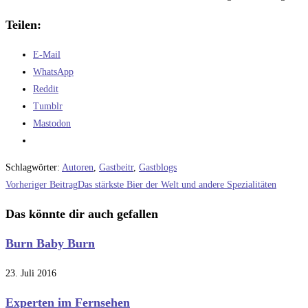
Teilen:
E-Mail
WhatsApp
Reddit
Tumblr
Mastodon
Schlagwörter
:
Autoren
,
Gastbeitr
,
Gastblogs
Weitere
Vorheriger Beitrag
Das stärkste Bier der Welt und andere Spezialitäten
Artikel
Das könnte dir auch gefallen
ansehen
Burn Baby Burn
23. Juli 2016
Experten im Fernsehen