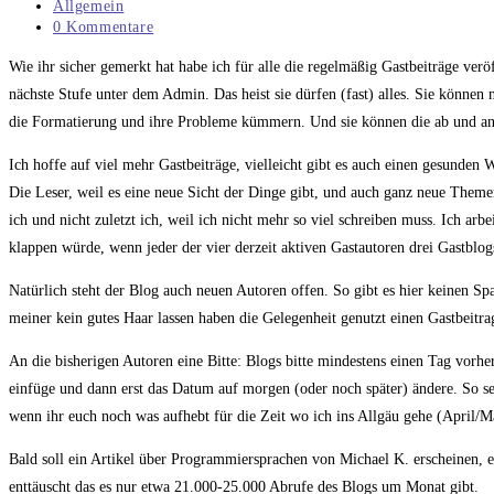
veröffentlicht:
Beitrags-
Allgemein
Kategorie:
Beitrags-
0 Kommentare
Kommentare:
Wie ihr sicher gemerkt hat habe ich für alle die regelmäßig Gastbeiträge verö
nächste Stufe unter dem Admin. Das heist sie dürfen (fast) alles. Sie können
die Formatierung und ihre Probleme kümmern. Und sie können die ab und 
Ich hoffe auf viel mehr Gastbeiträge, vielleicht gibt es auch einen gesunden 
Die Leser, weil es eine neue Sicht der Dinge gibt, und auch ganz neue Them
ich und nicht zuletzt ich, weil ich nicht mehr so viel schreiben muss. Ich ar
klappen würde, wenn jeder der vier derzeit aktiven Gastautoren drei Gastblo
Natürlich steht der Blog auch neuen Autoren offen. So gibt es hier keinen 
meiner kein gutes Haar lassen haben die Gelegenheit genutzt einen Gastbeitrag
An die bisherigen Autoren eine Bitte: Blogs bitte mindestens einen Tag vorhe
einfüge und dann erst das Datum auf morgen (oder noch später) ändere. So sehe
wenn ihr euch noch was aufhebt für die Zeit wo ich ins Allgäu gehe (April/M
Bald soll ein Artikel über Programmiersprachen von Michael K. erscheinen, 
enttäuscht das es nur etwa 21.000-25.000 Abrufe des Blogs um Monat gibt.