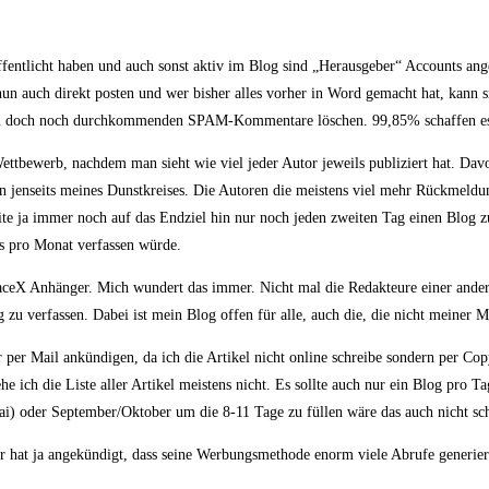
ffentlicht haben und auch sonst aktiv im Blog sind „Herausgeber“ Accounts angel
 nun auch direkt posten und wer bisher alles vorher in Word gemacht hat, kann 
an doch noch durchkommenden SPAM-Kommentare löschen. 99,85% schaffen es 
Wettbewerb, nachdem man sieht wie viel jeder Autor jeweils publiziert hat. Davo
en jenseits meines Dunstkreises. Die Autoren die meistens viel mehr Rückmel
beite ja immer noch auf das Endziel hin nur noch jeden zweiten Tag einen Blog z
gs pro Monat verfassen würde.
SpaceX Anhänger. Mich wundert das immer. Nicht mal die Redakteure einer ande
 zu verfassen. Dabei ist mein Blog offen für alle, auch die, die nicht meiner 
r per Mail ankündigen, da ich die Artikel nicht online schreibe sondern per Co
 ich die Liste aller Artikel meistens nicht. Es sollte auch nur ein Blog pro T
ai) oder September/Oktober um die 8-11 Tage zu füllen wäre das auch nicht sch
er hat ja angekündigt, dass seine Werbungsmethode enorm viele Abrufe generie