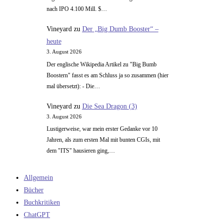
nach IPO 4.100 Mill. $…
Vineyard
zu
Der „Big Dumb Booster“ –
heute
3. August 2026
Der englische Wikipedia Artikel zu "Big Bumb
Boostern" fasst es am Schluss ja so zusammen (hier
mal übersetzt): - Die…
Vineyard
zu
Die Sea Dragon (3)
3. August 2026
Lustigerweise, war mein erster Gedanke vor 10
Jahren, als zum ersten Mal mit bunten CGIs, mit
dem "ITS" hausieren ging,…
Allgemein
Bücher
Buchkritiken
ChatGPT