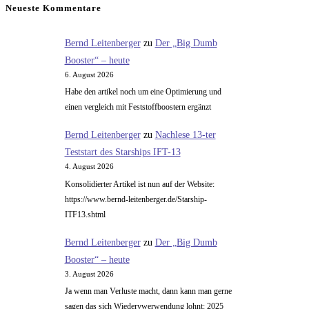
ein
Kommentieren
(optional)
Neueste Kommentare
ein
Bernd Leitenberger
zu
Der „Big Dumb
Booster“ – heute
6. August 2026
Habe den artikel noch um eine Optimierung und
einen vergleich mit Feststoffboostern ergänzt
Bernd Leitenberger
zu
Nachlese 13-ter
Teststart des Starships IFT-13
4. August 2026
Konsolidierter Artikel ist nun auf der Website:
https://www.bernd-leitenberger.de/Starship-
ITF13.shtml
Bernd Leitenberger
zu
Der „Big Dumb
Booster“ – heute
3. August 2026
Ja wenn man Verluste macht, dann kann man gerne
sagen das sich Wiedervwerwendung lohnt: 2025