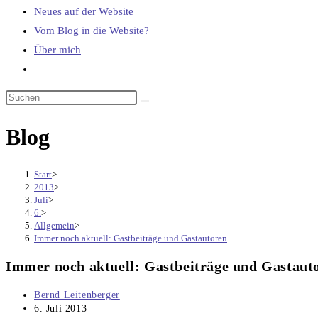
Neues auf der Website
Vom Blog in die Website?
Über mich
Website-
Suche
umschalten
Blog
Start
>
2013
>
Juli
>
6.
>
Allgemein
>
Immer noch aktuell: Gastbeiträge und Gastautoren
Immer noch aktuell: Gastbeiträge und Gastaut
Beitrags-
Bernd Leitenberger
Autor:
Beitrag
6. Juli 2013