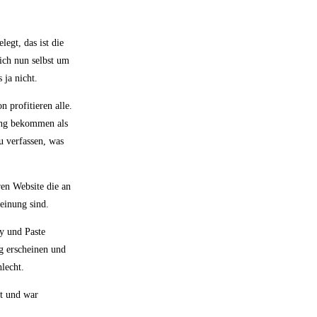
egt, das ist die
sich nun selbst um
ja nicht.
n profitieren alle.
dung bekommen als
u verfassen, was
ren Website die an
Meinung sind.
py und Paste
ag erscheinen und
lecht.
rt und war