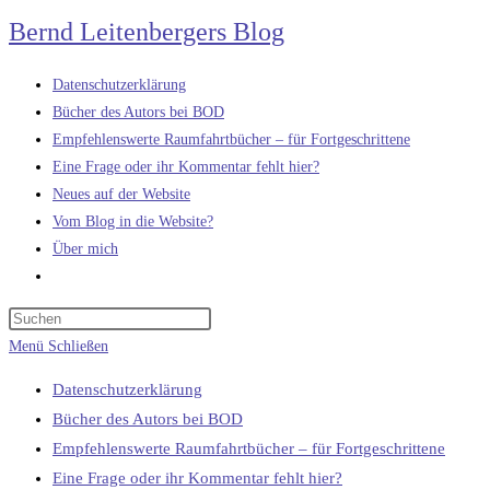
Zum
Bernd Leitenbergers Blog
Inhalt
springen
Datenschutzerklärung
Bücher des Autors bei BOD
Empfehlenswerte Raumfahrtbücher – für Fortgeschrittene
Eine Frage oder ihr Kommentar fehlt hier?
Neues auf der Website
Vom Blog in die Website?
Über mich
Website-
Suche
umschalten
Menü
Schließen
Datenschutzerklärung
Bücher des Autors bei BOD
Empfehlenswerte Raumfahrtbücher – für Fortgeschrittene
Eine Frage oder ihr Kommentar fehlt hier?