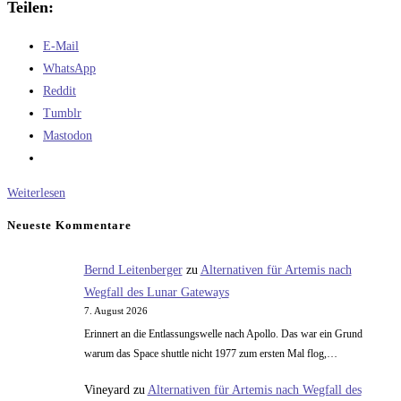
Teilen:
E-Mail
WhatsApp
Reddit
Tumblr
Mastodon
Wofür
Weiterlesen
wir
Neueste Kommentare
den
Jupiter
Bernd Leitenberger
zu
Alternativen für Artemis nach
brauchen
Wegfall des Lunar Gateways
7. August 2026
Erinnert an die Entlassungswelle nach Apollo. Das war ein Grund
warum das Space shuttle nicht 1977 zum ersten Mal flog,…
Vineyard
zu
Alternativen für Artemis nach Wegfall des