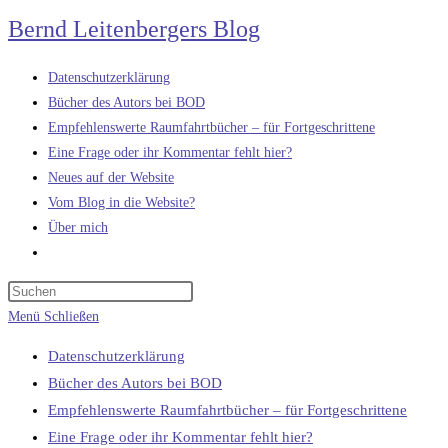
Zum
Bernd Leitenbergers Blog
Inhalt
springen
Datenschutzerklärung
Bücher des Autors bei BOD
Empfehlenswerte Raumfahrtbücher – für Fortgeschrittene
Eine Frage oder ihr Kommentar fehlt hier?
Neues auf der Website
Vom Blog in die Website?
Über mich
Website-
Suche
umschalten
Menü
Schließen
Datenschutzerklärung
Bücher des Autors bei BOD
Empfehlenswerte Raumfahrtbücher – für Fortgeschrittene
Eine Frage oder ihr Kommentar fehlt hier?