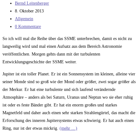
Beitrags-
Bernd Leitenberger
Autor:
Beitrag
8. Oktober 2013
veröffentlicht:
Beitrags-
Allgemein
Kategorie:
Beitrags-
0 Kommentare
Kommentare:
So ich will mal die Reihe über das SSME unterbrechen, damit es nicht zu
langweilig wird und mal einen Aufsatz aus dem Bereich Astronomie
veröffentlichen. Morgen gehts dann mit der turbulenten
Entwicklungsgeschichte der SSME weiter.
Jupiter ist ein toller Planet. Er ist ein Sonnensystem im kleinen, alleine vier
seiner Monde sind so groß wie der Mond oder größer, zwei sogar größer als
der Merkur. Er hat eine turbulente und sich laufend verändernde
Atmosphäre – anders als bei Saturn, Uranus und Neptun wo sie eher ruhig
ist oder es feste Bänder gibt. Er hat ein enorm großes und starkes
Magnetfeld und daher auch einen sehr starken Strahlengürtel, das macht die
Erforschung des inneren Jupitersystems etwas schwierig. Er hat auch einen
Ring, nur ist der etwas mickrig.
(mehr …)