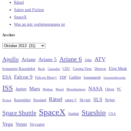
Rätsel
Satire und Fiction
SpaceX
Was an mir vorbeigegangen ist
Archiv
Archiv
Ariane 6
Apollo
ATV
Ariane
Ariane 5
Atlas
Elon Musk
Dragon
bemannte Raumfahrt
CDU
Buch
Cannabis
Corona-Virus
Falcon 9
ESA
Galileo
FDP
Falcon Heavy
Ionenantrieb
Ionentriebwerke
ISS
Mars
NASA
Jupiter
Orion
Methan
Mond
PC
Mondlandung
Rätsel
SLS
Sojus
Raumfahrt
Russland
saturn V
Skylab
Proton
SpaceX
Starship
Space Shuttle
Starlink
USA
Vega
Venus
Voyager