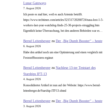
Lunar Gateways
7. August 2026
Ich poste es mal hier, weil es auch Artemis betrifft.
https://www.techtimes.com/articles/321517/20260724/nasa-lost-1-5-
workers-last-year-watchdog-finds-25-36-projects-struggling.htm
Eigentlich keine Überraschung, bei den anderen Behörden war es…
Bernd Leitenberger
zu
Der „Big Dumb Booster“ – heute
6. August 2026
Habe den artikel noch um eine Optimierung und einen vergleich mit
Feststoffboostern ergänzt
Bernd Leitenberger
zu
Nachlese 13-ter Teststart des
Starships IFT-13
4. August 2026
Konsolidierter Artikel ist nun auf der Website: https://www.bernd-
leitenberger.de/Starship-ITF13.shtml
Bernd Leitenberger
zu
Der „Big Dumb Booster“ – heute
3. August 2026