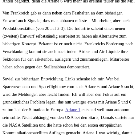
Anteil begrenzt, denn die Ariane 6 wird mehr als dreimal teurer las die ME.
Von Frankreich gab es dann neben dem Festhalten an dem bisherigen
Entwurf auch Signale, dass man abbauen müsste – Mitarbeiter, aber auch
Produktionsstätten (von 20 auf 2-3). Die Industrie scheint einen neuen
(zweiten) Entwurf selbstständig erarbeitet zu haben als Alternative zum
bisherigen Konzept. Bekannt ist er noch nicht. Frankreichs Forderung nach
Verschlankung kommt sie auch nach indem Airbus und Air Liquide ihre
Sektionen für den raketenbau auslagern und zusammenlegen. Mitarbeiter
haben schon gegen den Stellenabbau demonstriert.
Soviel zur bisherigen Entwicklung. Links schenke ich mir. Wer bei
Spacenews.com und Spaceflightnow.com nach Ariane 6 und Ariane 5 sucht,
wird die Meldungen aber leicht finden. Ich will aber den Fokus auf ein
grundsätzliches Problem legen, das nun weniger etwas mit Ariane 5 und 6
zu tun hat: der Situation in Europa.
Ariane 1
entstand weil man autonom
sein sollte. Nicht abhängig von den USA bei den Starts, Damals startete nur
die NASA Satelliten und die hatte schon bei den ersten europäischen
Kommunikationssatelliten Auflagen gemacht. Ariane 1 war wichtig, damit