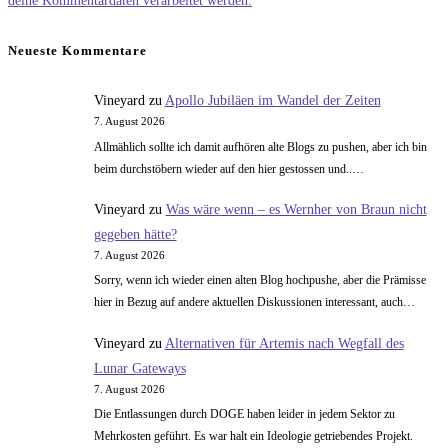
deine Kommentardaten verarbeitet werden.
ein
Kommentieren
(optional)
ein
Neueste Kommentare
Vineyard
zu
Apollo Jubiläen im Wandel der Zeiten
7. August 2026
Allmählich sollte ich damit aufhören alte Blogs zu pushen, aber ich bin
beim durchstöbern wieder auf den hier gestossen und..…
Vineyard
zu
Was wäre wenn – es Wernher von Braun nicht
gegeben hätte?
7. August 2026
Sorry, wenn ich wieder einen alten Blog hochpushe, aber die Prämisse
hier in Bezug auf andere aktuellen Diskussionen interessant, auch…
Vineyard
zu
Alternativen für Artemis nach Wegfall des
Lunar Gateways
7. August 2026
Die Entlassungen durch DOGE haben leider in jedem Sektor zu
Mehrkosten geführt. Es war halt ein Ideologie getriebendes Projekt.