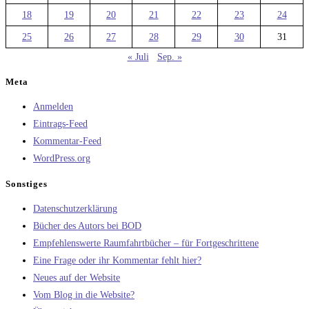
18
19
20
21
22
23
24
25
26
27
28
29
30
31
« Juli
Sep. »
Meta
Anmelden
Eintrags-Feed
Kommentar-Feed
WordPress.org
Sonstiges
Datenschutzerklärung
Bücher des Autors bei BOD
Empfehlenswerte Raumfahrtbücher – für Fortgeschrittene
Eine Frage oder ihr Kommentar fehlt hier?
Neues auf der Website
Vom Blog in die Website?