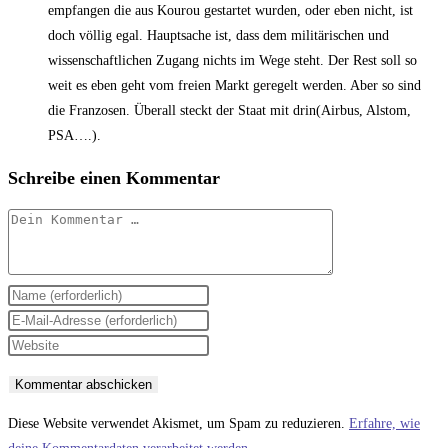
empfangen die aus Kourou gestartet wurden, oder eben nicht, ist
doch völlig egal. Hauptsache ist, dass dem militärischen und
wissenschaftlichen Zugang nichts im Wege steht. Der Rest soll so
weit es eben geht vom freien Markt geregelt werden. Aber so sind
die Franzosen. Überall steckt der Staat mit drin(Airbus, Alstom,
PSA….).
Schreibe einen Kommentar
Kommentar
Gib
deinen
Gib
Namen
deine
Gib
oder
E-
deine
Benutzernamen
Mail-
Website-
zum
Adresse
URL
Diese Website verwendet Akismet, um Spam zu reduzieren.
Erfahre, wie
Kommentieren
zum
ein