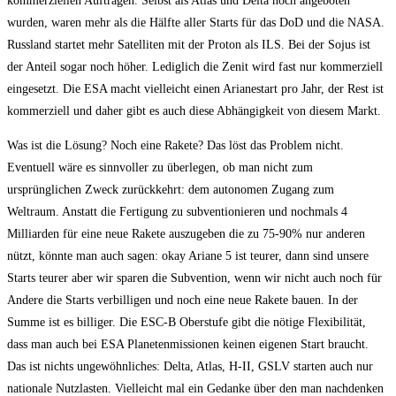
kommerziellen Aufträgen. Selbst als Atlas und Delta noch angeboten
wurden, waren mehr als die Hälfte aller Starts für das DoD und die NASA.
Russland startet mehr Satelliten mit der Proton als ILS. Bei der Sojus ist
der Anteil sogar noch höher. Lediglich die Zenit wird fast nur kommerziell
eingesetzt. Die ESA macht vielleicht einen Arianestart pro Jahr, der Rest ist
kommerziell und daher gibt es auch diese Abhängigkeit von diesem Markt.
Was ist die Lösung? Noch eine Rakete? Das löst das Problem nicht.
Eventuell wäre es sinnvoller zu überlegen, ob man nicht zum
ursprünglichen Zweck zurückkehrt: dem autonomen Zugang zum
Weltraum. Anstatt die Fertigung zu subventionieren und nochmals 4
Milliarden für eine neue Rakete auszugeben die zu 75-90% nur anderen
nützt, könnte man auch sagen: okay Ariane 5 ist teurer, dann sind unsere
Starts teurer aber wir sparen die Subvention, wenn wir nicht auch noch für
Andere die Starts verbilligen und noch eine neue Rakete bauen. In der
Summe ist es billiger. Die ESC-B Oberstufe gibt die nötige Flexibilität,
dass man auch bei ESA Planetenmissionen keinen eigenen Start braucht.
Das ist nichts ungewöhnliches: Delta, Atlas, H-II, GSLV starten auch nur
nationale Nutzlasten. Vielleicht mal ein Gedanke über den man nachdenken