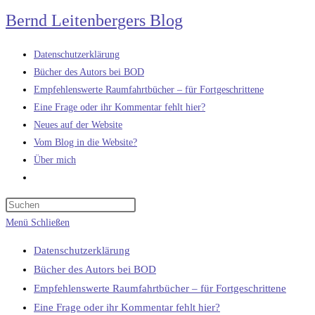
Zum
Bernd Leitenbergers Blog
Inhalt
springen
Datenschutzerklärung
Bücher des Autors bei BOD
Empfehlenswerte Raumfahrtbücher – für Fortgeschrittene
Eine Frage oder ihr Kommentar fehlt hier?
Neues auf der Website
Vom Blog in die Website?
Über mich
Website-
Suche
umschalten
Menü
Schließen
Datenschutzerklärung
Bücher des Autors bei BOD
Empfehlenswerte Raumfahrtbücher – für Fortgeschrittene
Eine Frage oder ihr Kommentar fehlt hier?