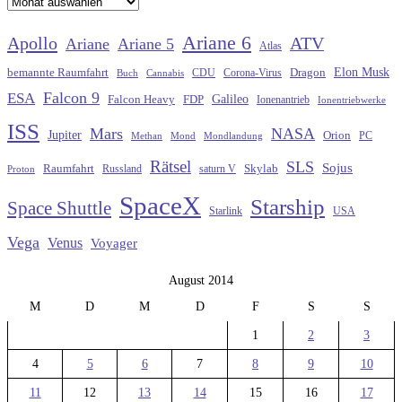
Archiv
Ariane 6
Apollo
ATV
Ariane
Ariane 5
Atlas
Elon Musk
Dragon
bemannte Raumfahrt
CDU
Buch
Cannabis
Corona-Virus
Falcon 9
ESA
Galileo
FDP
Falcon Heavy
Ionenantrieb
Ionentriebwerke
ISS
Mars
NASA
Jupiter
Orion
Methan
Mond
PC
Mondlandung
Rätsel
SLS
Sojus
Raumfahrt
Russland
saturn V
Skylab
Proton
SpaceX
Starship
Space Shuttle
Starlink
USA
Vega
Venus
Voyager
August 2014
M
D
M
D
F
S
S
1
2
3
4
5
6
7
8
9
10
11
12
13
14
15
16
17