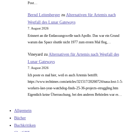
Post…
Bernd Leitenberger
zu
Alternativen für Artemis nach
Wegfall des Lunar Gateways
7. August 2026
Erinnert an die Entlassungswelle nach Apollo. Das war ein Grund
warum das Space shuttle nicht 1977 zum ersten Mal flog,…
Vineyard
zu
Alternativen für Artemis nach Wegfall des
Lunar Gateways
7. August 2026
Ich poste es mal hier, weil es auch Artemis betrifft.
https://www.techtimes.com/articles/321517/20260724/nasa-lost-1-5-
workers-last-year-watchdog-finds-25-36-projects-struggling.htm
Eigentlich keine Überraschung, bei den anderen Behörden war es…
Allgemein
Bücher
Buchkritiken