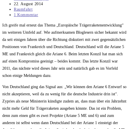
Autor:
Beitrag
22. August 2014
veröffentlicht:
Beitrags-
Raumfahrt
Kategorie:
Beitrags-
1 Kommentar
Kommentare:
Ich greife mal erneut das Thema „Europäische Trägerraketenentwicklung“
im weiteren Umfeld auf. Wie aufmerksamen Bloglesern sicher bekannt wird
da seit einigen Jahren über die Richtung diskutiert mit zwei gegensätzlichen
Positionen von Frankreich und Deutschland. Deutschland will die Ariane 5
ME und Frankreich gleich die Ariane 6. Beim letzten Konzil hat man sich
auf einen Kompromiss geeinigt – beides kommt. Das letzte Konzil war
2011, das nächste wird dieses Jahr sein und natürlich gab es im Vorfeld
schon einige Meldungen dazu.
Von Deutschland ging das Signal aus: „Wir können den Ariane 6 Entwurf so
nicht akzeptieren, weil da zu wenig für die deutsche Industrie drin ist“.
Zypries als neue Ministerin kündigte zudem an, dass man über ein Jahrzehnt
nicht mehr Geld für Trägerraketen ausgeben könnte. Das ist ein Problem,
denn zum einen gibt es zwei Projekte (Ariane 5 ME und 6) und zum
anderen ist selbst wenn dann Deutschland bei der Ariane 1 einsteigt der