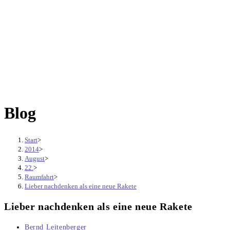
Blog
Start
>
2014
>
August
>
22.
>
Raumfahrt
>
Lieber nachdenken als eine neue Rakete
Lieber nachdenken als eine neue Rakete
Beitrags-
Bernd Leitenberger