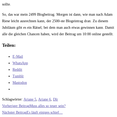
sollte.
So, das war mein 2499 Blogbeitrag. Morgen ist dann, wie man nach Adam
Riese leicht ausrechnen kann, der 2500-ste Blogeintrag dran. Zu diesem
Jubiläum gibt es ein Rätsel, bei dem man auch etwas gewinnen kann. Damit
alle die gleichen Chancen haben, wird der Beitrag um 10:00 online gestellt.
Teilen:
E-Mail
WhatsApp
Reddit
Tumblr
Mastodon
Schlagwörter
:
Ariane 5
,
Ariane 6
,
Dlr
Weitere
Vorheriger Beitrag
Muss alles so teuer sein?
Artikel
Nächster Beitrag
Es läuft einiges schief…