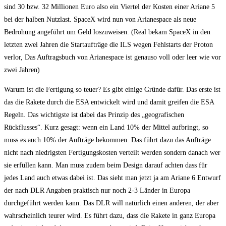
sind 30 bzw. 32 Millionen Euro also ein Viertel der Kosten einer Ariane 5
bei der halben Nutzlast. SpaceX wird nun von Arianespace als neue
Bedrohung angeführt um Geld loszuweisen. (Real bekam SpaceX in den
letzten zwei Jahren die Startaufträge die ILS wegen Fehlstarts der Proton
verlor, Das Auftragsbuch von Arianespace ist genauso voll oder leer wie vor
zwei Jahren)
Warum ist die Fertigung so teuer? Es gibt einige Gründe dafür. Das erste ist
das die Rakete durch die ESA entwickelt wird und damit greifen die ESA
Regeln. Das wichtigste ist dabei das Prinzip des „geografischen
Rückflusses“. Kurz gesagt: wenn ein Land 10% der Mittel aufbringt, so
muss es auch 10% der Aufträge bekommen. Das führt dazu das Aufträge
nicht nach niedrigsten Fertigungskosten verteilt werden sondern danach wer
sie erfüllen kann. Man muss zudem beim Design darauf achten dass für
jedes Land auch etwas dabei ist. Das sieht man jetzt ja am Ariane 6 Entwurf
der nach DLR Angaben praktisch nur noch 2-3 Länder in Europa
durchgeführt werden kann. Das DLR will natürlich einen anderen, der aber
wahrscheinlich teurer wird. Es führt dazu, dass die Rakete in ganz Europa