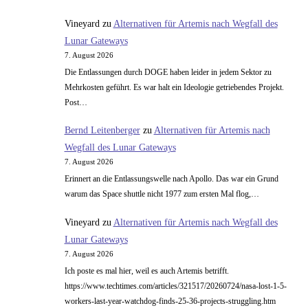
Vineyard
zu
Alternativen für Artemis nach Wegfall des
Lunar Gateways
7. August 2026
Die Entlassungen durch DOGE haben leider in jedem Sektor zu
Mehrkosten geführt. Es war halt ein Ideologie getriebendes Projekt.
Post…
Bernd Leitenberger
zu
Alternativen für Artemis nach
Wegfall des Lunar Gateways
7. August 2026
Erinnert an die Entlassungswelle nach Apollo. Das war ein Grund
warum das Space shuttle nicht 1977 zum ersten Mal flog,…
Vineyard
zu
Alternativen für Artemis nach Wegfall des
Lunar Gateways
7. August 2026
Ich poste es mal hier, weil es auch Artemis betrifft.
https://www.techtimes.com/articles/321517/20260724/nasa-lost-1-5-
workers-last-year-watchdog-finds-25-36-projects-struggling.htm