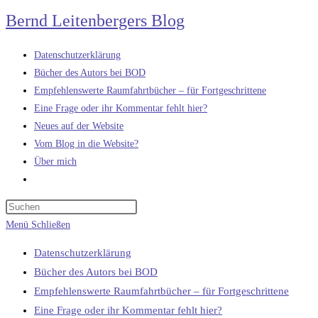
Zum
Bernd Leitenbergers Blog
Inhalt
springen
Datenschutzerklärung
Bücher des Autors bei BOD
Empfehlenswerte Raumfahrtbücher – für Fortgeschrittene
Eine Frage oder ihr Kommentar fehlt hier?
Neues auf der Website
Vom Blog in die Website?
Über mich
Website-
Suche
umschalten
Menü
Schließen
Datenschutzerklärung
Bücher des Autors bei BOD
Empfehlenswerte Raumfahrtbücher – für Fortgeschrittene
Eine Frage oder ihr Kommentar fehlt hier?