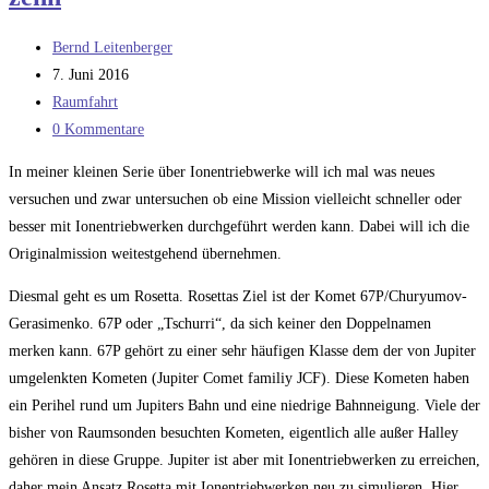
Beitrags-
Bernd Leitenberger
Autor:
Beitrag
7. Juni 2016
veröffentlicht:
Beitrags-
Raumfahrt
Kategorie:
Beitrags-
0 Kommentare
Kommentare:
In meiner kleinen Serie über Ionentriebwerke will ich mal was neues
versuchen und zwar untersuchen ob eine Mission vielleicht schneller oder
besser mit Ionentriebwerken durchgeführt werden kann. Dabei will ich die
Originalmission weitestgehend übernehmen.
Diesmal geht es um Rosetta. Rosettas Ziel ist der Komet 67P/Churyumov-
Gerasimenko. 67P oder „Tschurri“, da sich keiner den Doppelnamen
merken kann. 67P gehört zu einer sehr häufigen Klasse dem der von Jupiter
umgelenkten Kometen (Jupiter Comet familiy JCF). Diese Kometen haben
ein Perihel rund um Jupiters Bahn und eine niedrige Bahnneigung. Viele der
bisher von Raumsonden besuchten Kometen, eigentlich alle außer Halley
gehören in diese Gruppe. Jupiter ist aber mit Ionentriebwerken zu erreichen,
daher mein Ansatz Rosetta mit Ionentriebwerken neu zu simulieren. Hier