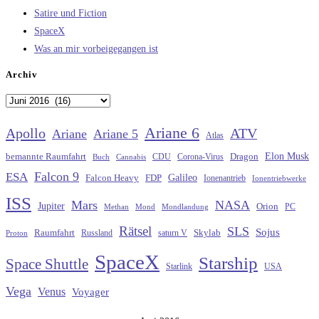
Satire und Fiction
SpaceX
Was an mir vorbeigegangen ist
Archiv
Archiv
Ariane 6
Apollo
ATV
Ariane
Ariane 5
Atlas
Elon Musk
Dragon
bemannte Raumfahrt
CDU
Buch
Cannabis
Corona-Virus
Falcon 9
ESA
Galileo
FDP
Falcon Heavy
Ionenantrieb
Ionentriebwerke
ISS
Mars
NASA
Jupiter
Orion
Methan
Mond
PC
Mondlandung
Rätsel
SLS
Sojus
Raumfahrt
Russland
saturn V
Skylab
Proton
SpaceX
Starship
Space Shuttle
Starlink
USA
Vega
Venus
Voyager