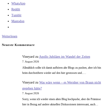
WhatsApp
Reddit
Tumblr
Mastodon
In
Weiterlesen
vier
Neueste Kommentare
Jahren
zu
Vineyard
zu
Apollo Jubiläen im Wandel der Zeiten
Tschurri,
7. August 2026
anstatt
Allmählich sollte ich damit aufhören alte Blogs zu pushen, aber ich bin
in
beim durchstöbern wieder auf den hier gestossen und..…
zehn
Vineyard
zu
Was wäre wenn – es Wernher von Braun nicht
gegeben hätte?
7. August 2026
Sorry, wenn ich wieder einen alten Blog hochpushe, aber die Prämisse
hier in Bezug auf andere aktuellen Diskussionen interessant, auch…