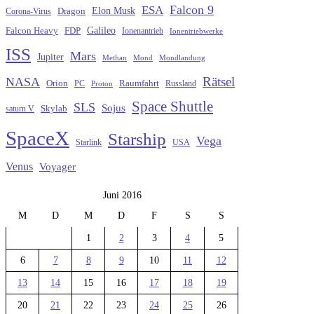
Falcon 9
ESA
Elon Musk
Dragon
Corona-Virus
Galileo
FDP
Falcon Heavy
Ionenantrieb
Ionentriebwerke
ISS
Mars
Jupiter
Methan
Mond
Mondlandung
Rätsel
NASA
Raumfahrt
Orion
Russland
PC
Proton
Space Shuttle
SLS
Sojus
saturn V
Skylab
SpaceX
Starship
Vega
Starlink
USA
Venus
Voyager
Juni 2016
M
D
M
D
F
S
S
1
2
3
4
5
6
7
8
9
10
11
12
13
14
15
16
17
18
19
20
21
22
23
24
25
26