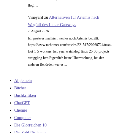
flog,…
Vineyard
zu
Alternativen für Artemis nach
Wegfall des Lunar Gateways
7. August 2026
Ich poste es mal hier, weil es auch Artemis betrifft.
https://www.techtimes.com/articles/321517/20260724/nasa-
lost-1-5-workers-last-year-watchdog-finds-25-36-projects-
struggling.htm Eigentlich keine Überraschung, bei den
anderen Behörden war es…
Allgemein
Bücher
Buchkritiken
ChatGPT
Chemie
Computer
Die Glorreichen 10
Die Zahl für heute