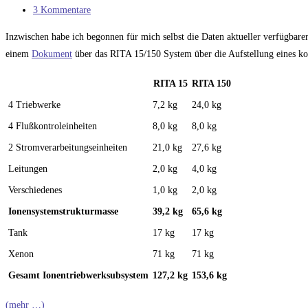
Kategorie:
Beitrags-
3 Kommentare
Kommentare:
Inzwischen habe ich begonnen für mich selbst die Daten aktueller verfügbare
einem
Dokument
über das RITA 15/150 System über die Aufstellung eines ko
RITA 15
RITA 150
4 Triebwerke
7,2 kg
24,0 kg
4 Flußkontroleinheiten
8,0 kg
8,0 kg
2 Stromverarbeitungseinheiten
21,0 kg
27,6 kg
Leitungen
2,0 kg
4,0 kg
Verschiedenes
1,0 kg
2,0 kg
Ionensystemstrukturmasse
39,2 kg
65,6 kg
Tank
17 kg
17 kg
Xenon
71 kg
71 kg
Gesamt Ionentriebwerksubsystem
127,2 kg
153,6 kg
(mehr …)