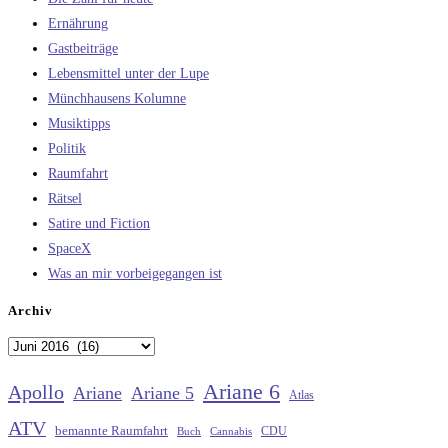
Ernährung
Gastbeiträge
Lebensmittel unter der Lupe
Münchhausens Kolumne
Musiktipps
Politik
Raumfahrt
Rätsel
Satire und Fiction
SpaceX
Was an mir vorbeigegangen ist
Archiv
Archiv
Ariane 6
Apollo
Ariane
Ariane 5
Atlas
ATV
bemannte Raumfahrt
CDU
Buch
Cannabis