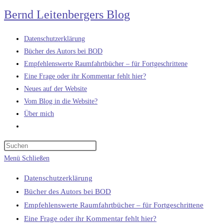
Zum
Bernd Leitenbergers Blog
Inhalt
springen
Datenschutzerklärung
Bücher des Autors bei BOD
Empfehlenswerte Raumfahrtbücher – für Fortgeschrittene
Eine Frage oder ihr Kommentar fehlt hier?
Neues auf der Website
Vom Blog in die Website?
Über mich
Website-
Suche
umschalten
Menü
Schließen
Datenschutzerklärung
Bücher des Autors bei BOD
Empfehlenswerte Raumfahrtbücher – für Fortgeschrittene
Eine Frage oder ihr Kommentar fehlt hier?