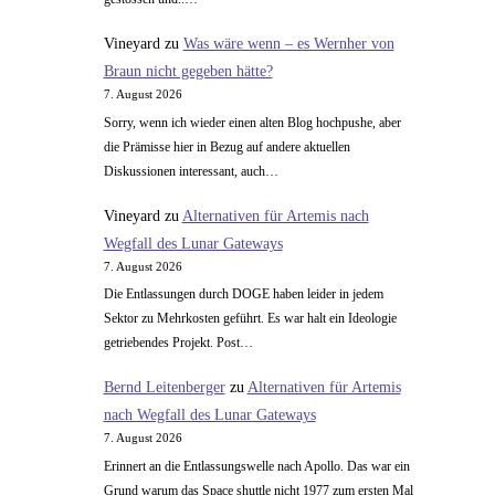
Vineyard
zu
Was wäre wenn – es Wernher von
Braun nicht gegeben hätte?
7. August 2026
Sorry, wenn ich wieder einen alten Blog hochpushe, aber
die Prämisse hier in Bezug auf andere aktuellen
Diskussionen interessant, auch…
Vineyard
zu
Alternativen für Artemis nach
Wegfall des Lunar Gateways
7. August 2026
Die Entlassungen durch DOGE haben leider in jedem
Sektor zu Mehrkosten geführt. Es war halt ein Ideologie
getriebendes Projekt. Post…
Bernd Leitenberger
zu
Alternativen für Artemis
nach Wegfall des Lunar Gateways
7. August 2026
Erinnert an die Entlassungswelle nach Apollo. Das war ein
Grund warum das Space shuttle nicht 1977 zum ersten Mal