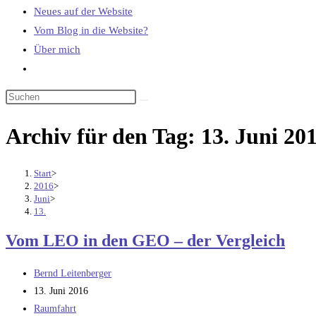
Neues auf der Website
Vom Blog in die Website?
Über mich
Website-
Suche
umschalten
Archiv für den Tag: 13. Juni 20
Start
>
2016
>
Juni
>
13.
Vom LEO in den GEO – der Vergleich
Beitrags-
Bernd Leitenberger
Autor:
Beitrag
13. Juni 2016
veröffentlicht:
Beitrags-
Raumfahrt