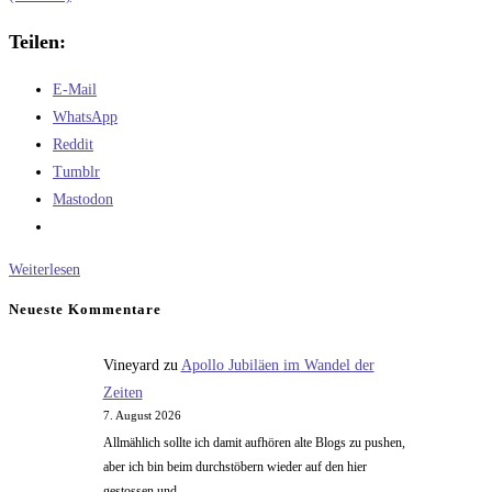
Teilen:
E-Mail
WhatsApp
Reddit
Tumblr
Mastodon
Vom
Weiterlesen
LEO
Neueste Kommentare
in
den
Vineyard
zu
Apollo Jubiläen im Wandel der
GEO
Zeiten
–
7. August 2026
der
Allmählich sollte ich damit aufhören alte Blogs zu pushen,
Vergleich
aber ich bin beim durchstöbern wieder auf den hier
gestossen und..…