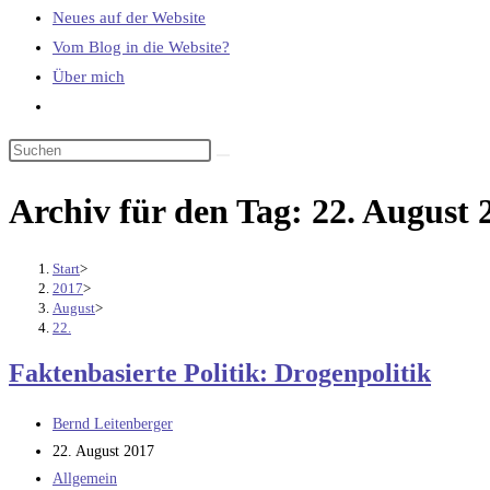
Neues auf der Website
Vom Blog in die Website?
Über mich
Website-
Suche
umschalten
Archiv für den Tag: 22. August 
Start
>
2017
>
August
>
22.
Faktenbasierte Politik: Drogenpolitik
Beitrags-
Bernd Leitenberger
Autor:
Beitrag
22. August 2017
veröffentlicht:
Beitrags-
Allgemein