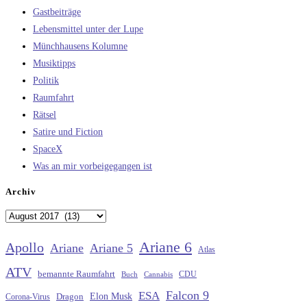
Gastbeiträge
Lebensmittel unter der Lupe
Münchhausens Kolumne
Musiktipps
Politik
Raumfahrt
Rätsel
Satire und Fiction
SpaceX
Was an mir vorbeigegangen ist
Archiv
Archiv
Ariane 6
Apollo
Ariane
Ariane 5
Atlas
ATV
bemannte Raumfahrt
CDU
Buch
Cannabis
Falcon 9
ESA
Elon Musk
Dragon
Corona-Virus