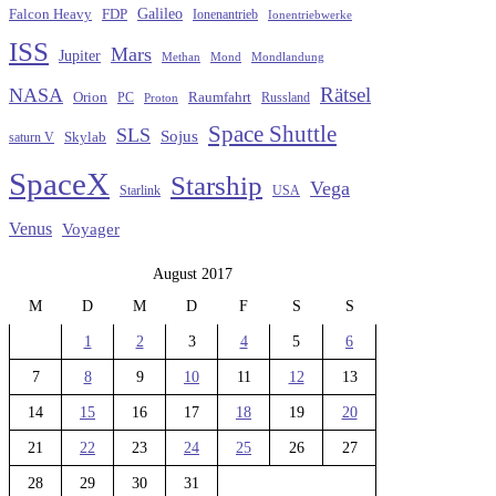
Galileo
FDP
Falcon Heavy
Ionenantrieb
Ionentriebwerke
ISS
Mars
Jupiter
Methan
Mond
Mondlandung
Rätsel
NASA
Raumfahrt
Orion
Russland
PC
Proton
Space Shuttle
SLS
Sojus
saturn V
Skylab
SpaceX
Starship
Vega
Starlink
USA
Venus
Voyager
August 2017
M
D
M
D
F
S
S
1
2
3
4
5
6
7
8
9
10
11
12
13
14
15
16
17
18
19
20
21
22
23
24
25
26
27
28
29
30
31