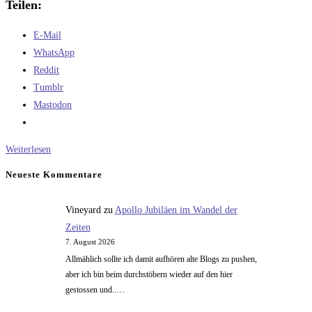
Teilen:
E-Mail
WhatsApp
Reddit
Tumblr
Mastodon
Faktenbasierte
Weiterlesen
Politik:
Neueste Kommentare
Drogenpolitik
Vineyard
zu
Apollo Jubiläen im Wandel der
Zeiten
7. August 2026
Allmählich sollte ich damit aufhören alte Blogs zu pushen,
aber ich bin beim durchstöbern wieder auf den hier
gestossen und..…