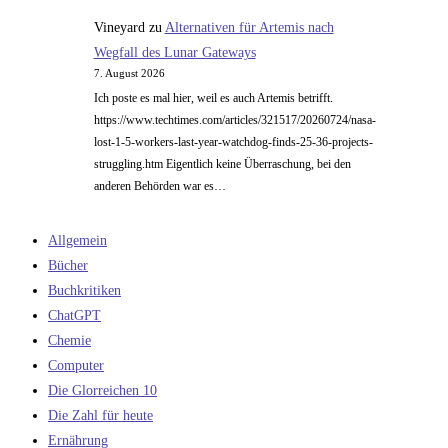
Vineyard
zu
Alternativen für Artemis nach
Wegfall des Lunar Gateways
7. August 2026
Ich poste es mal hier, weil es auch Artemis betrifft.
https://www.techtimes.com/articles/321517/20260724/nasa-
lost-1-5-workers-last-year-watchdog-finds-25-36-projects-
struggling.htm Eigentlich keine Überraschung, bei den
anderen Behörden war es…
Allgemein
Bücher
Buchkritiken
ChatGPT
Chemie
Computer
Die Glorreichen 10
Die Zahl für heute
Ernährung