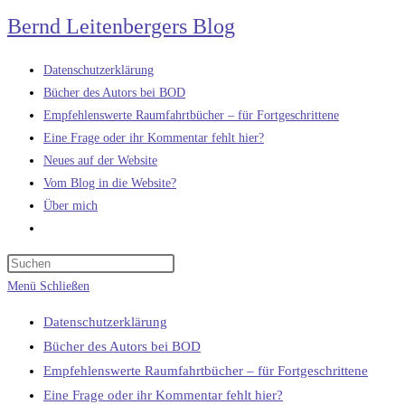
Zum
Bernd Leitenbergers Blog
Inhalt
springen
Datenschutzerklärung
Bücher des Autors bei BOD
Empfehlenswerte Raumfahrtbücher – für Fortgeschrittene
Eine Frage oder ihr Kommentar fehlt hier?
Neues auf der Website
Vom Blog in die Website?
Über mich
Website-
Suche
umschalten
Menü
Schließen
Datenschutzerklärung
Bücher des Autors bei BOD
Empfehlenswerte Raumfahrtbücher – für Fortgeschrittene
Eine Frage oder ihr Kommentar fehlt hier?