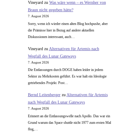
Vineyard
zu
Was wäre wenn – es Wernher von
Braun nicht gegeben hätte?
7. August 2026
Sorry, wenn ich wieder einen alten Blog hochpushe, aber
die Prämisse hier in Bezug auf andere aktuellen
Diskussionen interessant, auch…
Vineyard
zu
Alternativen für Artemis nach
Wegfall des Lunar Gateways
7. August 2026
Die Entlassungen durch DOGE haben leider in jedem
Sektor zu Mehrkosten geführt. Es war halt ein Ideologie
getriebendes Projekt. Post…
Bernd Leitenberger
zu
Alternativen für Artemis
nach Wegfall des Lunar Gateways
7. August 2026
Erinnert an die Entlassungswelle nach Apollo. Das war ein
Grund warum das Space shuttle nicht 1977 zum ersten Mal
flog,…