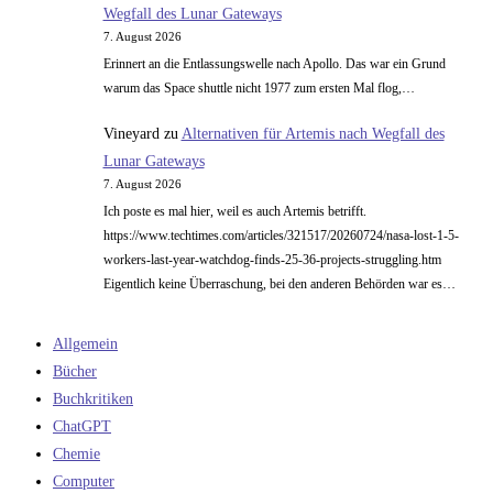
Wegfall des Lunar Gateways
7. August 2026
Erinnert an die Entlassungswelle nach Apollo. Das war ein Grund
warum das Space shuttle nicht 1977 zum ersten Mal flog,…
Vineyard
zu
Alternativen für Artemis nach Wegfall des
Lunar Gateways
7. August 2026
Ich poste es mal hier, weil es auch Artemis betrifft.
https://www.techtimes.com/articles/321517/20260724/nasa-lost-1-5-
workers-last-year-watchdog-finds-25-36-projects-struggling.htm
Eigentlich keine Überraschung, bei den anderen Behörden war es…
Allgemein
Bücher
Buchkritiken
ChatGPT
Chemie
Computer