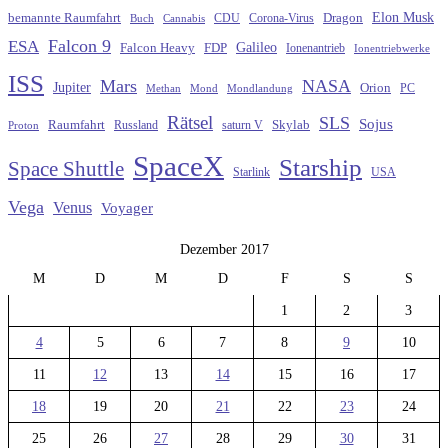
Elon Musk
Dragon
bemannte Raumfahrt
CDU
Buch
Cannabis
Corona-Virus
Falcon 9
ESA
Galileo
FDP
Falcon Heavy
Ionenantrieb
Ionentriebwerke
ISS
Mars
NASA
Jupiter
Orion
Methan
Mond
PC
Mondlandung
Rätsel
SLS
Sojus
Raumfahrt
Russland
saturn V
Skylab
Proton
SpaceX
Starship
Space Shuttle
Starlink
USA
Vega
Venus
Voyager
Dezember 2017
M
D
M
D
F
S
S
1
2
3
4
5
6
7
8
9
10
11
12
13
14
15
16
17
18
19
20
21
22
23
24
25
26
27
28
29
30
31