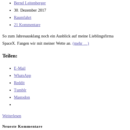
Beitrags-
Bernd Leitenberger
Autor:
Beitrag
30. Dezember 2017
veröffentlicht:
Beitrags-
Raumfahrt
Kategorie:
Beitrags-
21 Kommentare
Kommentare:
So zum Jahresausklang noch ein Ausblick auf meine Lieblingsfirma
SpaceX. Fangen wir mit meiner Wette an.
(mehr …)
Teilen:
E-Mail
WhatsApp
Reddit
Tumblr
Mastodon
Jahresnachlese
Weiterlesen
bei
Neueste Kommentare