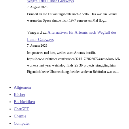
Wegfall des Lunar Gateways
7. August 2026
Erinnert an die Entlassungswelle nach Apollo. Das war ein Grund
warum das Space shuttle nicht 1977 zum ersten Mal flog,…
Vineyard
zu
Alternativen für Artemis nach Wegfall des
Lunar Gateways
7. August 2026
Ich poste es mal hier, weil es auch Artemis betrifft.
https://www.techtimes.com/articles/321517/20260724/nasa-lost-1-5-
workers-last-year-watchdog-finds-25-36-projects-struggling.htm
Eigentlich keine Überraschung, bei den anderen Behörden war es…
Allgemein
Bücher
Buchkritiken
ChatGPT
Chemie
Computer