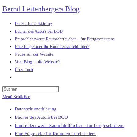
Zum
Bernd Leitenbergers Blog
Inhalt
springen
Datenschutzerklärung
Bücher des Autors bei BOD
Empfehlenswerte Raumfahrtbücher – für Fortgeschrittene
Eine Frage oder ihr Kommentar fehlt hier?
Neues auf der Website
Vom Blog in die Website?
Über mich
Website-
Suche
umschalten
Menü
Schließen
Datenschutzerklärung
Bücher des Autors bei BOD
Empfehlenswerte Raumfahrtbücher – für Fortgeschrittene
Eine Frage oder ihr Kommentar fehlt hier?