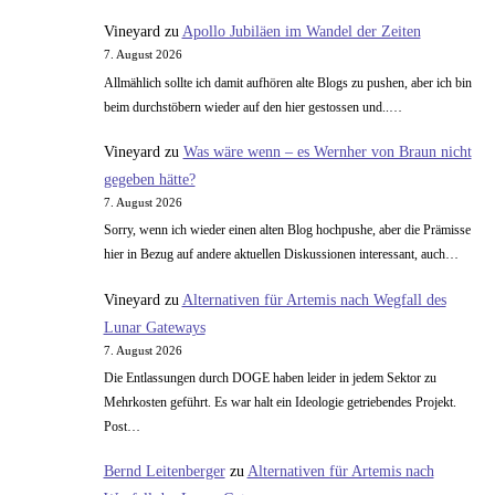
Vineyard
zu
Apollo Jubiläen im Wandel der Zeiten
7. August 2026
Allmählich sollte ich damit aufhören alte Blogs zu pushen, aber ich bin
beim durchstöbern wieder auf den hier gestossen und..…
Vineyard
zu
Was wäre wenn – es Wernher von Braun nicht
gegeben hätte?
7. August 2026
Sorry, wenn ich wieder einen alten Blog hochpushe, aber die Prämisse
hier in Bezug auf andere aktuellen Diskussionen interessant, auch…
Vineyard
zu
Alternativen für Artemis nach Wegfall des
Lunar Gateways
7. August 2026
Die Entlassungen durch DOGE haben leider in jedem Sektor zu
Mehrkosten geführt. Es war halt ein Ideologie getriebendes Projekt.
Post…
Bernd Leitenberger
zu
Alternativen für Artemis nach