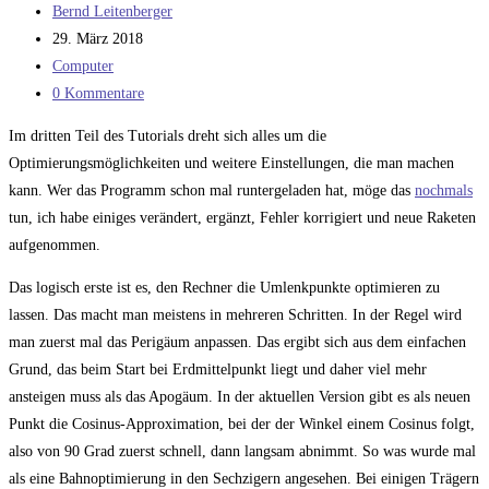
Beitrags-
Bernd Leitenberger
Autor:
Beitrag
29. März 2018
veröffentlicht:
Beitrags-
Computer
Kategorie:
Beitrags-
0 Kommentare
Kommentare:
Im dritten Teil des Tutorials dreht sich alles um die
Optimierungsmöglichkeiten und weitere Einstellungen, die man machen
kann. Wer das Programm schon mal runtergeladen hat, möge das
nochmals
tun, ich habe einiges verändert, ergänzt, Fehler korrigiert und neue Raketen
aufgenommen.
Das logisch erste ist es, den Rechner die Umlenkpunkte optimieren zu
lassen. Das macht man meistens in mehreren Schritten. In der Regel wird
man zuerst mal das Perigäum anpassen. Das ergibt sich aus dem einfachen
Grund, das beim Start bei Erdmittelpunkt liegt und daher viel mehr
ansteigen muss als das Apogäum. In der aktuellen Version gibt es als neuen
Punkt die Cosinus-Approximation, bei der der Winkel einem Cosinus folgt,
also von 90 Grad zuerst schnell, dann langsam abnimmt. So was wurde mal
als eine Bahnoptimierung in den Sechzigern angesehen. Bei einigen Trägern