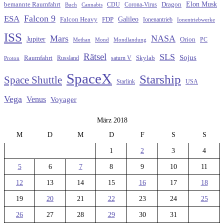
Elon Musk
Dragon
bemannte Raumfahrt
CDU
Buch
Cannabis
Corona-Virus
Falcon 9
ESA
Galileo
FDP
Falcon Heavy
Ionenantrieb
Ionentriebwerke
ISS
Mars
NASA
Jupiter
Orion
Methan
Mond
PC
Mondlandung
Rätsel
SLS
Sojus
Raumfahrt
Russland
saturn V
Skylab
Proton
SpaceX
Starship
Space Shuttle
Starlink
USA
Vega
Venus
Voyager
März 2018
M
D
M
D
F
S
S
1
2
3
4
5
6
7
8
9
10
11
12
13
14
15
16
17
18
19
20
21
22
23
24
25
26
27
28
29
30
31