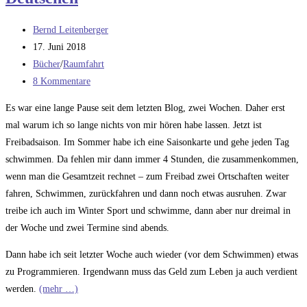
Beitrags-
Bernd Leitenberger
Autor:
Beitrag
17. Juni 2018
veröffentlicht:
Beitrags-
Bücher
/
Raumfahrt
Kategorie:
Beitrags-
8 Kommentare
Kommentare:
Es war eine lange Pause seit dem letzten Blog, zwei Wochen. Daher erst
mal warum ich so lange nichts von mir hören habe lassen. Jetzt ist
Freibadsaison. Im Sommer habe ich eine Saisonkarte und gehe jeden Tag
schwimmen. Da fehlen mir dann immer 4 Stunden, die zusammenkommen,
wenn man die Gesamtzeit rechnet – zum Freibad zwei Ortschaften weiter
fahren, Schwimmen, zurückfahren und dann noch etwas ausruhen. Zwar
treibe ich auch im Winter Sport und schwimme, dann aber nur dreimal in
der Woche und zwei Termine sind abends.
Dann habe ich seit letzter Woche auch wieder (vor dem Schwimmen) etwas
zu Programmieren. Irgendwann muss das Geld zum Leben ja auch verdient
werden.
(mehr …)