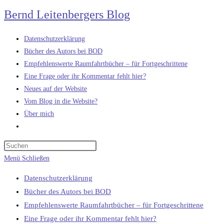
Zum
Bernd Leitenbergers Blog
Inhalt
springen
Datenschutzerklärung
Bücher des Autors bei BOD
Empfehlenswerte Raumfahrtbücher – für Fortgeschrittene
Eine Frage oder ihr Kommentar fehlt hier?
Neues auf der Website
Vom Blog in die Website?
Über mich
Website-
Suche
umschalten
Menü
Schließen
Datenschutzerklärung
Bücher des Autors bei BOD
Empfehlenswerte Raumfahrtbücher – für Fortgeschrittene
Eine Frage oder ihr Kommentar fehlt hier?