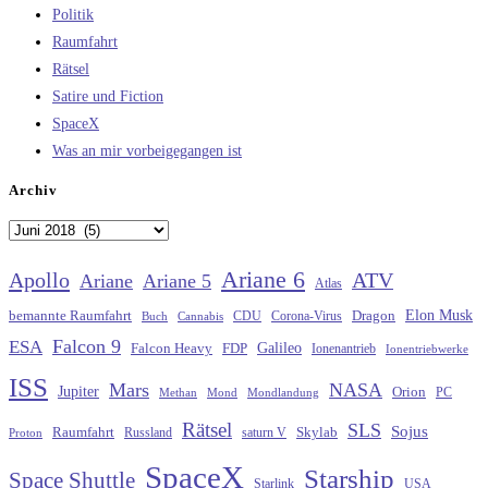
Politik
Raumfahrt
Rätsel
Satire und Fiction
SpaceX
Was an mir vorbeigegangen ist
Archiv
Archiv
Ariane 6
Apollo
ATV
Ariane
Ariane 5
Atlas
Elon Musk
Dragon
bemannte Raumfahrt
CDU
Buch
Cannabis
Corona-Virus
Falcon 9
ESA
Galileo
FDP
Falcon Heavy
Ionenantrieb
Ionentriebwerke
ISS
Mars
NASA
Jupiter
Orion
Methan
Mond
PC
Mondlandung
Rätsel
SLS
Sojus
Raumfahrt
Russland
saturn V
Skylab
Proton
SpaceX
Starship
Space Shuttle
Starlink
USA