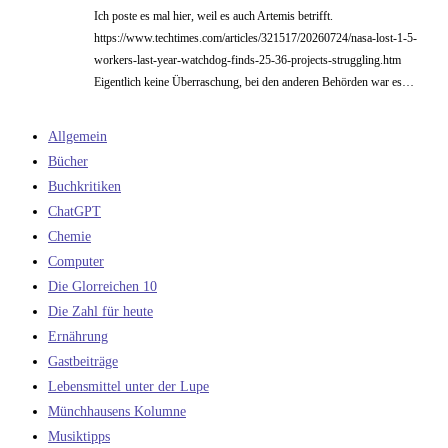
Ich poste es mal hier, weil es auch Artemis betrifft.
https://www.techtimes.com/articles/321517/20260724/nasa-lost-1-5-
workers-last-year-watchdog-finds-25-36-projects-struggling.htm
Eigentlich keine Überraschung, bei den anderen Behörden war es…
Allgemein
Bücher
Buchkritiken
ChatGPT
Chemie
Computer
Die Glorreichen 10
Die Zahl für heute
Ernährung
Gastbeiträge
Lebensmittel unter der Lupe
Münchhausens Kolumne
Musiktipps