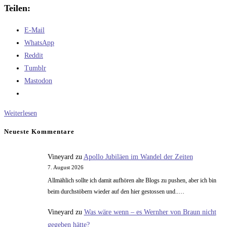
Teilen:
E-Mail
WhatsApp
Reddit
Tumblr
Mastodon
Oops!
Weiterlesen
…
Neueste Kommentare
I
Did
Vineyard
zu
Apollo Jubiläen im Wandel der Zeiten
It
7. August 2026
Again
Allmählich sollte ich damit aufhören alte Blogs zu pushen, aber ich bin
–
beim durchstöbern wieder auf den hier gestossen und..…
Die
Vineyard
zu
Was wäre wenn – es Wernher von Braun nicht
bösen
gegeben hätte?
Deutschen