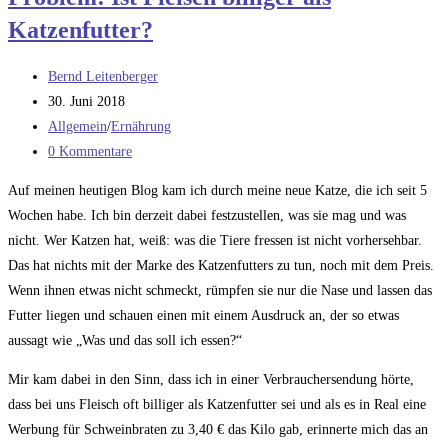
Katzenfutter?
Beitrags-
Bernd Leitenberger
Autor:
Beitrag
30. Juni 2018
veröffentlicht:
Beitrags-
Allgemein
/
Ernährung
Kategorie:
Beitrags-
0 Kommentare
Kommentare:
Auf meinen heutigen Blog kam ich durch meine neue Katze, die ich seit 5
Wochen habe. Ich bin derzeit dabei festzustellen, was sie mag und was
nicht. Wer Katzen hat, weiß: was die Tiere fressen ist nicht vorhersehbar.
Das hat nichts mit der Marke des Katzenfutters zu tun, noch mit dem Preis.
Wenn ihnen etwas nicht schmeckt, rümpfen sie nur die Nase und lassen das
Futter liegen und schauen einen mit einem Ausdruck an, der so etwas
aussagt wie „Was und das soll ich essen?“
Mir kam dabei in den Sinn, dass ich in einer Verbrauchersendung hörte,
dass bei uns Fleisch oft billiger als Katzenfutter sei und als es in Real eine
Werbung für Schweinbraten zu 3,40 € das Kilo gab, erinnerte mich das an