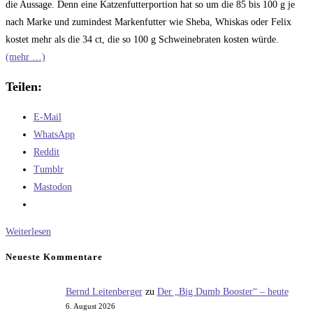
die Aussage. Denn eine Katzenfutterportion hat so um die 85 bis 100 g je
nach Marke und zumindest Markenfutter wie Sheba, Whiskas oder Felix
kostet mehr als die 34 ct, die so 100 g Schweinebraten kosten würde.
(mehr …)
Teilen:
E-Mail
WhatsApp
Reddit
Tumblr
Mastodon
Die
Weiterlesen
Lösung
Neueste Kommentare
für
ein
Bernd Leitenberger
zu
Der „Big Dumb Booster“ – heute
überflüssiges
6. August 2026