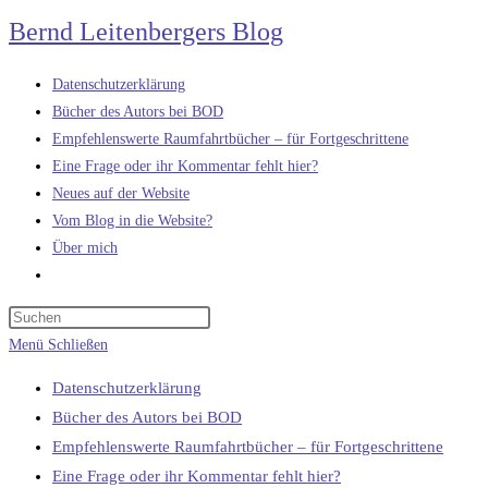
Zum
Bernd Leitenbergers Blog
Inhalt
springen
Datenschutzerklärung
Bücher des Autors bei BOD
Empfehlenswerte Raumfahrtbücher – für Fortgeschrittene
Eine Frage oder ihr Kommentar fehlt hier?
Neues auf der Website
Vom Blog in die Website?
Über mich
Website-
Suche
umschalten
Menü
Schließen
Datenschutzerklärung
Bücher des Autors bei BOD
Empfehlenswerte Raumfahrtbücher – für Fortgeschrittene
Eine Frage oder ihr Kommentar fehlt hier?