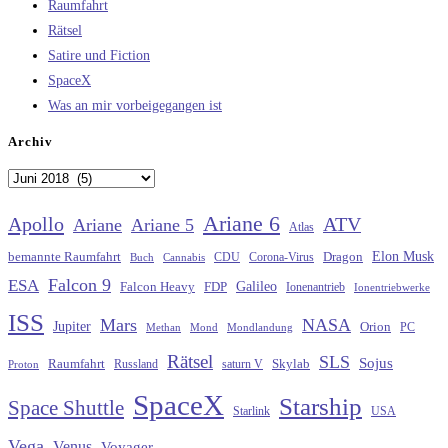
Raumfahrt
Rätsel
Satire und Fiction
SpaceX
Was an mir vorbeigegangen ist
Archiv
Archiv
Ariane 6
Apollo
ATV
Ariane
Ariane 5
Atlas
Elon Musk
Dragon
bemannte Raumfahrt
CDU
Buch
Cannabis
Corona-Virus
Falcon 9
ESA
Galileo
FDP
Falcon Heavy
Ionenantrieb
Ionentriebwerke
ISS
Mars
NASA
Jupiter
Orion
Methan
Mond
PC
Mondlandung
Rätsel
SLS
Sojus
Raumfahrt
Russland
saturn V
Skylab
Proton
SpaceX
Starship
Space Shuttle
Starlink
USA
Vega
Venus
Voyager