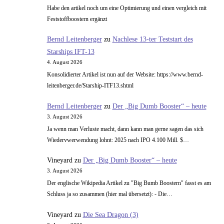
Problem:
Habe den artikel noch um eine Optimierung und einen vergleich mit
Ist
Feststoffboostern ergänzt
Fleisch
Bernd Leitenberger
zu
Nachlese 13-ter Teststart des
billiger
Starships IFT-13
als
4. August 2026
Katzenfutter?
Konsolidierter Artikel ist nun auf der Website: https://www.bernd-
leitenberger.de/Starship-ITF13.shtml
Bernd Leitenberger
zu
Der „Big Dumb Booster“ – heute
3. August 2026
Ja wenn man Verluste macht, dann kann man gerne sagen das sich
Wiedervwerwendung lohnt: 2025 nach IPO 4.100 Mill. $…
Vineyard
zu
Der „Big Dumb Booster“ – heute
3. August 2026
Der englische Wikipedia Artikel zu "Big Bumb Boostern" fasst es am
Schluss ja so zusammen (hier mal übersetzt): - Die…
Vineyard
zu
Die Sea Dragon (3)