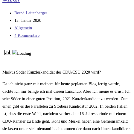
Beitrags-
Bernd Leitenberger
Autor:
Beitrag
12. Januar 2020
veröffentlicht:
Beitrags-
Allgemein
Kategorie:
Beitrags-
4 Kommentare
Kommentare:
Markus Söder Kanzlerkandidat der CDU/CSU 2020 wird?
Da ich nicht ganz mit meinem für heute geplanten Blog fertig wurde,
dachte ich mir bringe ich mal diesen Einschub. Aber ich meine es ernst. Ich
sehe Söder in einer guten Position, 2021 Kanzlerkandidat zu werden. Zum
einen gibt es die Parallelen zu Stoibers Kandidatur 2002. In beiden Fällen
ist, dass die erste Wahl, nachdem vorher eine 16-Jahresperiode mit einem
CDU-Kanzler zu Ende geht. Kohl und Merkel haben eine Gemeinsamkeit:
sie lassen unter sich niemand hochkommen der dann nach Ihnen kandidieren