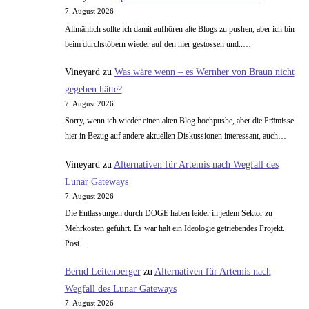
Kanzlerkandidat
7. August 2026
wird?
Allmählich sollte ich damit aufhören alte Blogs zu pushen, aber ich bin
beim durchstöbern wieder auf den hier gestossen und..…
Vineyard
zu
Was wäre wenn – es Wernher von Braun nicht
gegeben hätte?
7. August 2026
Sorry, wenn ich wieder einen alten Blog hochpushe, aber die Prämisse
hier in Bezug auf andere aktuellen Diskussionen interessant, auch…
Vineyard
zu
Alternativen für Artemis nach Wegfall des
Lunar Gateways
7. August 2026
Die Entlassungen durch DOGE haben leider in jedem Sektor zu
Mehrkosten geführt. Es war halt ein Ideologie getriebendes Projekt.
Post…
Bernd Leitenberger
zu
Alternativen für Artemis nach
Wegfall des Lunar Gateways
7. August 2026