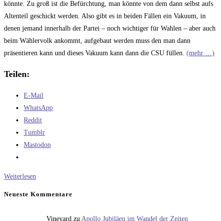
könnte. Zu groß ist die Befürchtung, man könnte von dem dann selbst aufs
Altenteil geschickt werden. Also gibt es in beiden Fällen ein Vakuum, in
denen jemand innerhalb der Partei – noch wichtiger für Wahlen – aber auch
beim Wählervolk ankommt, aufgebaut werden muss den man dann
präsentieren kann und dieses Vakuum kann dann die CSU füllen.
(mehr …)
Teilen:
E-Mail
WhatsApp
Reddit
Tumblr
Mastodon
Wetten
Weiterlesen
daß
Neueste Kommentare
…
Söder
Vineyard
zu
Apollo Jubiläen im Wandel der Zeiten