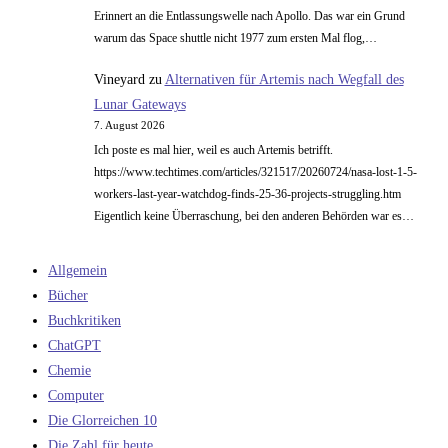
Erinnert an die Entlassungswelle nach Apollo. Das war ein Grund
warum das Space shuttle nicht 1977 zum ersten Mal flog,…
Vineyard
zu
Alternativen für Artemis nach Wegfall des
Lunar Gateways
7. August 2026
Ich poste es mal hier, weil es auch Artemis betrifft.
https://www.techtimes.com/articles/321517/20260724/nasa-lost-1-5-
workers-last-year-watchdog-finds-25-36-projects-struggling.htm
Eigentlich keine Überraschung, bei den anderen Behörden war es…
Allgemein
Bücher
Buchkritiken
ChatGPT
Chemie
Computer
Die Glorreichen 10
Die Zahl für heute