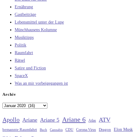
Ernährung
Gastbeiträge
Lebensmittel unter der Lupe
Münchhausens Kolumne
Musiktipps
Politik
Raumfahrt
Rätsel
Satire und Fiction
SpaceX
Was an mir vorbeigegangen ist
Archiv
Archiv
Ariane 6
Apollo
ATV
Ariane
Ariane 5
Atlas
Elon Musk
Dragon
bemannte Raumfahrt
CDU
Buch
Cannabis
Corona-Virus