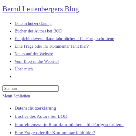
Zum
Bernd Leitenbergers Blog
Inhalt
springen
Datenschutzerklärung
Bücher des Autors bei BOD
Empfehlenswerte Raumfahrtbücher – für Fortgeschrittene
Eine Frage oder ihr Kommentar fehlt hier?
Neues auf der Website
Vom Blog in die Website?
Über mich
Website-
Suche
umschalten
Menü
Schließen
Datenschutzerklärung
Bücher des Autors bei BOD
Empfehlenswerte Raumfahrtbücher – für Fortgeschrittene
Eine Frage oder ihr Kommentar fehlt hier?