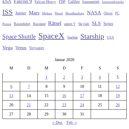
Falcon 9
ESA
Galileo
FDP
Falcon Heavy
Ionenantrieb
Ionentriebwerke
ISS
Mars
NASA
Jupiter
Orion
Methan
Mond
PC
Mondlandung
Rätsel
SLS
Sojus
Raumfahrt
Russland
saturn V
Skylab
Proton
SpaceX
Starship
Space Shuttle
Starlink
USA
Vega
Venus
Voyager
Januar 2020
M
D
M
D
F
S
S
1
2
3
4
5
6
7
8
9
10
11
12
13
14
15
16
17
18
19
20
21
22
23
24
25
26
27
28
29
30
31
« Dez.
Feb. »