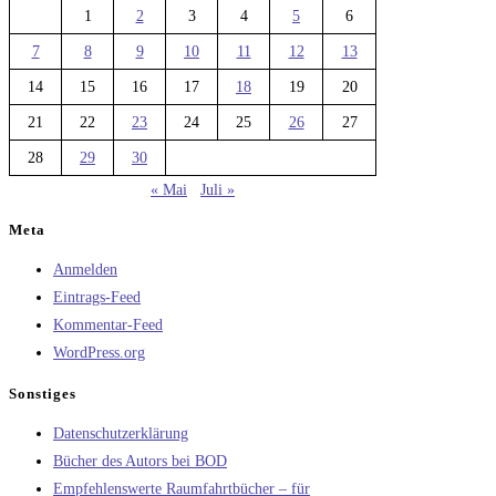
1
2
3
4
5
6
7
8
9
10
11
12
13
14
15
16
17
18
19
20
21
22
23
24
25
26
27
28
29
30
« Mai
Juli »
Meta
Anmelden
Eintrags-Feed
Kommentar-Feed
WordPress.org
Sonstiges
Datenschutzerklärung
Bücher des Autors bei BOD
Empfehlenswerte Raumfahrtbücher – für