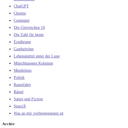
ChatGPT
Chemie
Computer
Die Glorreichen 10
Die Zahl für heute
Ernährung
Gastbeiträge
Lebensmittel unter der Lupe
Münchhausens Kolumne
Musiktipps
Politik
Raumfahrt
Rätsel
Satire und Fiction
SpaceX
Was an mir vorbeigegangen ist
Archiv