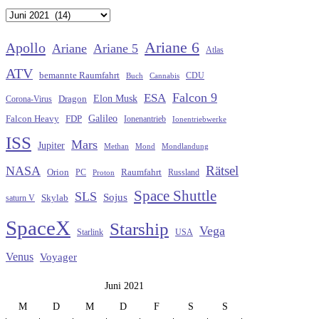
Archiv
Ariane 6
Apollo
Ariane
Ariane 5
Atlas
ATV
bemannte Raumfahrt
CDU
Buch
Cannabis
Falcon 9
ESA
Elon Musk
Dragon
Corona-Virus
Galileo
FDP
Falcon Heavy
Ionenantrieb
Ionentriebwerke
ISS
Mars
Jupiter
Methan
Mond
Mondlandung
Rätsel
NASA
Raumfahrt
Orion
Russland
PC
Proton
Space Shuttle
SLS
Sojus
saturn V
Skylab
SpaceX
Starship
Vega
Starlink
USA
Venus
Voyager
Juni 2021
M
D
M
D
F
S
S