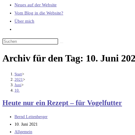
Neues auf der Website
Vom Blog in die Website?
Über mich
Website-
Suche
umschalten
Archiv für den Tag: 10. Juni 20
Start
>
2021
>
Juni
>
10.
Heute nur ein Rezept – für Vogelfutter
Beitrags-
Bernd Leitenberger
Autor:
Beitrag
10. Juni 2021
veröffentlicht:
Beitrags-
Allgemein