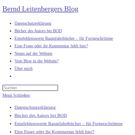
Zum
Bernd Leitenbergers Blog
Inhalt
springen
Datenschutzerklärung
Bücher des Autors bei BOD
Empfehlenswerte Raumfahrtbücher – für Fortgeschrittene
Eine Frage oder ihr Kommentar fehlt hier?
Neues auf der Website
Vom Blog in die Website?
Über mich
Website-
Suche
umschalten
Menü
Schließen
Datenschutzerklärung
Bücher des Autors bei BOD
Empfehlenswerte Raumfahrtbücher – für Fortgeschrittene
Eine Frage oder ihr Kommentar fehlt hier?