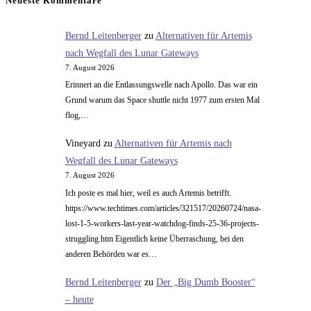
Neueste Kommentare
ein
Rezept
Bernd Leitenberger
zu
Alternativen für Artemis
–
nach Wegfall des Lunar Gateways
für
7. August 2026
Vogelfutter
Erinnert an die Entlassungswelle nach Apollo. Das war ein
Grund warum das Space shuttle nicht 1977 zum ersten Mal
flog,…
Vineyard
zu
Alternativen für Artemis nach
Wegfall des Lunar Gateways
7. August 2026
Ich poste es mal hier, weil es auch Artemis betrifft.
https://www.techtimes.com/articles/321517/20260724/nasa-
lost-1-5-workers-last-year-watchdog-finds-25-36-projects-
struggling.htm Eigentlich keine Überraschung, bei den
anderen Behörden war es…
Bernd Leitenberger
zu
Der „Big Dumb Booster“
– heute