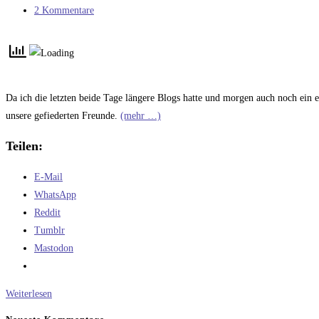
Kategorie:
Beitrags-
2 Kommentare
Kommentare:
Da ich die letzten beide Tage längere Blogs hatte und morgen auch noch ein et
unsere gefiederten Freunde.
(mehr …)
Teilen:
E-Mail
WhatsApp
Reddit
Tumblr
Mastodon
Heute
Weiterlesen
nur