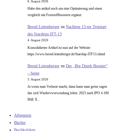
6. August 2026
Habe den artikel noch um eine Optimierung und einen
vergleich mit Feststoffboostern ergänzt
Bernd Leitenberger
zu
Nachlese 13-ter Teststart
des Starships IFT-13
4. August 2026
Konsolidierter Artikel ist nun auf der Website:
https://www.bernd-leitenberger.de/Starship-ITF13.shtml
Bernd Leitenberger
zu
Der „Big Dumb Booster“
– heute
3. August 2026
Ja wenn man Verluste macht, dann kann man gerne sagen
das sich Wiedervwerwendung lohnt: 2025 nach IPO 4.100
Mill. $…
Allgemein
Bücher
Buchkritiken