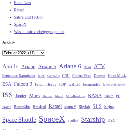
Raumfahrt
Rätsel
Satire und Fiction
SpaceX
Was an mir vorbeigegangen ist
Archiv
Archiv
Ariane 6
Apollo
ATV
Ariane
Ariane 5
Atlas
Elon Musk
Dragon
bemannte Raumfahrt
CDU
Buch
Cannabis
Corona-Virus
Falcon 9
ESA
Galileo
FDP
Falcon Heavy
Ionenantrieb
Ionentriebwerke
ISS
Mars
NASA
Jupiter
Orion
Methan
Mond
PC
Mondlandung
Rätsel
SLS
Sojus
Raumfahrt
Russland
saturn V
Skylab
Proton
SpaceX
Starship
Space Shuttle
Starlink
USA