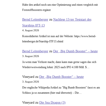
Habe den artikel noch um eine Optimierung und einen vergleich mit
Feststoffboostern ergänzt
Bernd Leitenberger
zu
Nachlese 13-ter Teststart des
Starships IFT-13
4. August 2026
Konsolidierter Artikel ist nun auf der Website: https://www.bernd-
leitenberger.de/Starship-ITF13.shtml
Bernd Leitenberger
zu
Der „Big Dumb Booster“ – heute
3. August 2026
Ja wenn man Verluste macht, dann kann man gerne sagen das sich
Wiedervwerwendung lohnt: 2025 nach IPO 4.100 Mill. $…
Vineyard
zu
Der „Big Dumb Booster“ – heute
3. August 2026
Der englische Wikipedia Artikel zu "Big Bumb Boostern" fasst es am
Schluss ja so zusammen (hier mal übersetzt): - Die…
Vineyard
zu
Die Sea Dragon (3)