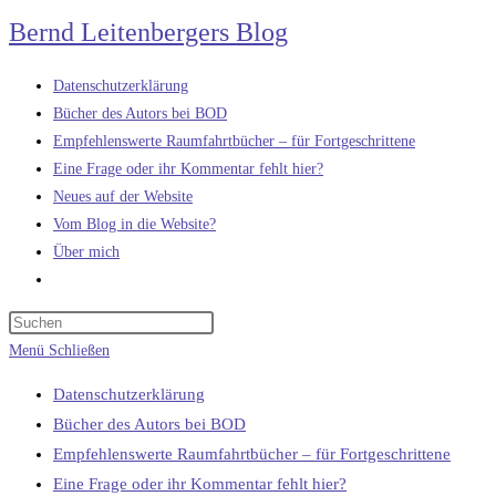
Zum
Bernd Leitenbergers Blog
Inhalt
springen
Datenschutzerklärung
Bücher des Autors bei BOD
Empfehlenswerte Raumfahrtbücher – für Fortgeschrittene
Eine Frage oder ihr Kommentar fehlt hier?
Neues auf der Website
Vom Blog in die Website?
Über mich
Website-
Suche
umschalten
Menü
Schließen
Datenschutzerklärung
Bücher des Autors bei BOD
Empfehlenswerte Raumfahrtbücher – für Fortgeschrittene
Eine Frage oder ihr Kommentar fehlt hier?