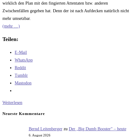
wirklich den Plan mit den fingierten Attentaten bzw. anderen
Zwischenfällen gegeben hat. Denn der ist nach Aufdecken natürlich nicht
mehr umsetzbar.
(mehr …)
Teilen:
E-Mail
WhatsApp
Reddit
Tumblr
Mastodon
Russland
Weiterlesen
und
Neueste Kommentare
die
Ukraine
Bernd Leitenberger
zu
Der „Big Dumb Booster“ – heute
6. August 2026