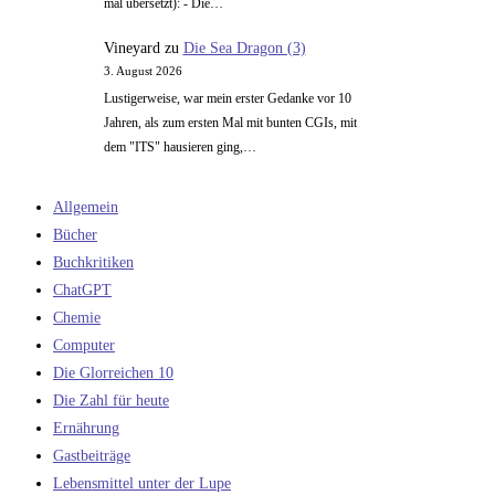
mal übersetzt): - Die…
Vineyard
zu
Die Sea Dragon (3)
3. August 2026
Lustigerweise, war mein erster Gedanke vor 10
Jahren, als zum ersten Mal mit bunten CGIs, mit
dem "ITS" hausieren ging,…
Allgemein
Bücher
Buchkritiken
ChatGPT
Chemie
Computer
Die Glorreichen 10
Die Zahl für heute
Ernährung
Gastbeiträge
Lebensmittel unter der Lupe