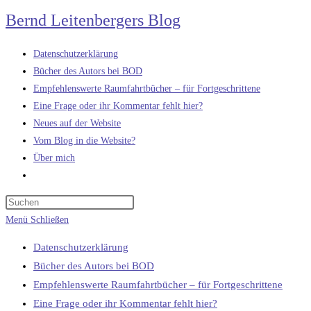
Zum
Bernd Leitenbergers Blog
Inhalt
springen
Datenschutzerklärung
Bücher des Autors bei BOD
Empfehlenswerte Raumfahrtbücher – für Fortgeschrittene
Eine Frage oder ihr Kommentar fehlt hier?
Neues auf der Website
Vom Blog in die Website?
Über mich
Website-
Suche
umschalten
Menü
Schließen
Datenschutzerklärung
Bücher des Autors bei BOD
Empfehlenswerte Raumfahrtbücher – für Fortgeschrittene
Eine Frage oder ihr Kommentar fehlt hier?