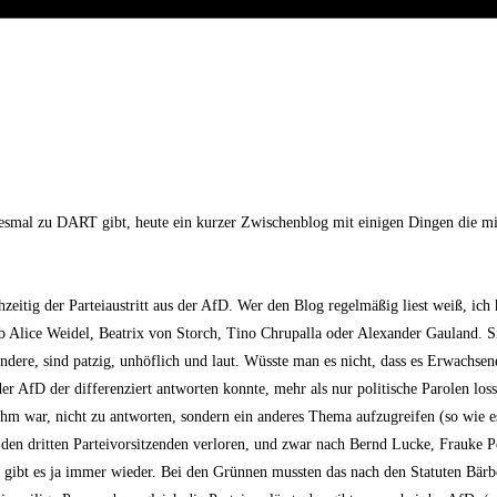
smal zu DART gibt, heute ein kurzer Zwischenblog mit einigen Dingen die mir
eitig der Parteiaustritt aus der AfD. Wer den Blog regelmäßig liest weiß, ich 
b Alice Weidel, Beatrix von Storch, Tino Chrupalla oder Alexander Gauland. Si
ndere, sind patzig, unhöflich und laut. Wüsste man es nicht, dass es Erwachse
der AfD der differenziert antworten konnte, mehr als nur politische Parolen los
ehm war, nicht zu antworten, sondern ein anderes Thema aufzugreifen (so wie es
 den dritten Parteivorsitzenden verloren, und zwar nach Bernd Lucke, Frauke 
mt, gibt es ja immer wieder. Bei den Grünnen mussten das nach den Statuten Bä