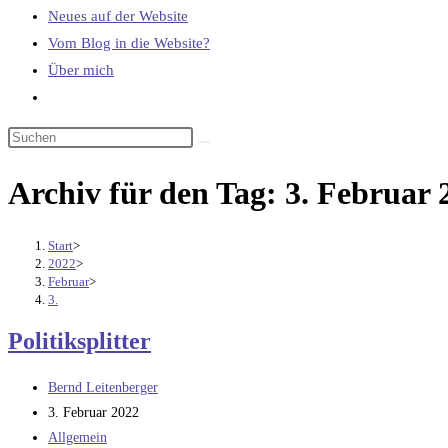
Neues auf der Website
Vom Blog in die Website?
Über mich
Website-
Suche
umschalten
Archiv für den Tag: 3. Februar 
Start
>
2022
>
Februar
>
3.
Politiksplitter
Beitrags-
Bernd Leitenberger
Autor:
Beitrag
3. Februar 2022
veröffentlicht:
Beitrags-
Allgemein