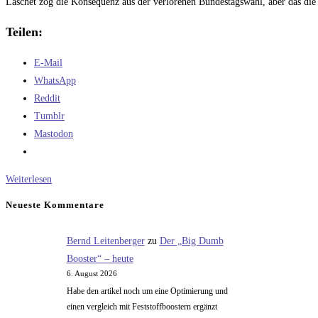
Laschet zog die Konsequenz aus der verlorenen Bundestagswahl, aber das die j
Teilen:
E-Mail
WhatsApp
Reddit
Tumblr
Mastodon
Politiksplitter
Weiterlesen
Neueste Kommentare
Bernd Leitenberger
zu
Der „Big Dumb
Booster“ – heute
6. August 2026
Habe den artikel noch um eine Optimierung und
einen vergleich mit Feststoffboostern ergänzt