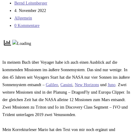
Beitrags-
Bernd Leitenberger
Autor:
Beitrag
4. November 2022
veröffentlicht:
Beitrags-
Allgemein
Kategorie:
Beitrags-
0 Kommentare
Kommentare:
In meinem Buch über Voyager habe ich auch einen Ausblick auf die
kommenden Missionen ins äußere Sonnensystem. Das sind nur wenige. In
den 45 Jahren seit Voyagers Start hat die NASA nur vier Sonnen ins äußere
Sonnensystem entsandt –
Galileo
,
Cassini
,
New Horizons
und
Juno
. Zwei
weitere Missionen sind in der Planung – DragonFly und Europa Clipper. In
der gleichen Zeit hat die NASA alleine 12 Missionen zum Mars entsandt.
Zwei Missionen zu Triton und Io im Discovery Class Segment – IVO und
Trident unterlagen 2019 zwei Venussonden.
Mein Korrekturleser Mario hat den Text von mir noch ergänzt und