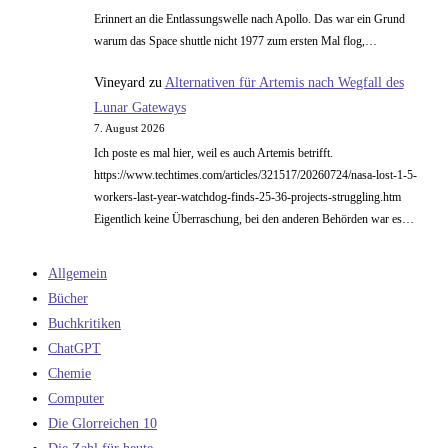
Erinnert an die Entlassungswelle nach Apollo. Das war ein Grund
warum das Space shuttle nicht 1977 zum ersten Mal flog,…
Vineyard
zu
Alternativen für Artemis nach Wegfall des
Lunar Gateways
7. August 2026
Ich poste es mal hier, weil es auch Artemis betrifft.
https://www.techtimes.com/articles/321517/20260724/nasa-lost-1-5-
workers-last-year-watchdog-finds-25-36-projects-struggling.htm
Eigentlich keine Überraschung, bei den anderen Behörden war es…
Allgemein
Bücher
Buchkritiken
ChatGPT
Chemie
Computer
Die Glorreichen 10