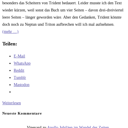
besonders das Scheitern von Trident bedauert. Leider musste ich den Text
wieder kürzen, weil sonst das Buch um vier Seiten – davon drei-dreiviertel
leere Seiten – länger geworden wäre. Aber den Gedanken, Trident könnte
doch noch zu Neptun und Triton aufbrechen will ich mal aufnehmen.
(mehr …)
Teilen:
E-Mail
WhatsApp
Reddit
Tumblr
Mastodon
Trident
Weiterlesen
2.0
Neueste Kommentare
Vineyard
zu
Apollo Jubiläen im Wandel der Zeiten