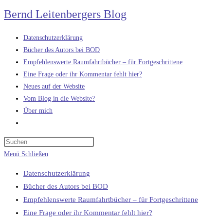
Zum
Bernd Leitenbergers Blog
Inhalt
springen
Datenschutzerklärung
Bücher des Autors bei BOD
Empfehlenswerte Raumfahrtbücher – für Fortgeschrittene
Eine Frage oder ihr Kommentar fehlt hier?
Neues auf der Website
Vom Blog in die Website?
Über mich
Website-
Suche
umschalten
Menü
Schließen
Datenschutzerklärung
Bücher des Autors bei BOD
Empfehlenswerte Raumfahrtbücher – für Fortgeschrittene
Eine Frage oder ihr Kommentar fehlt hier?