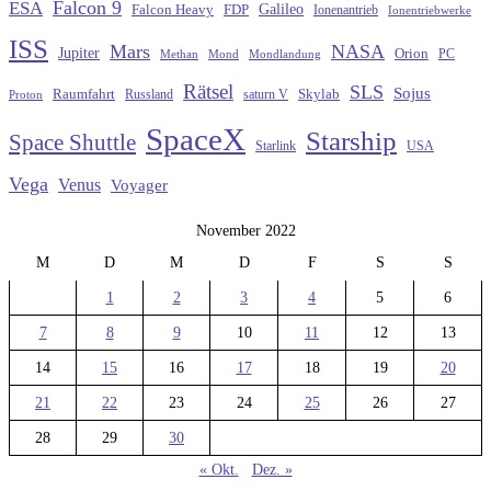
Falcon 9
ESA
Galileo
FDP
Falcon Heavy
Ionenantrieb
Ionentriebwerke
ISS
Mars
NASA
Jupiter
Orion
Methan
Mond
PC
Mondlandung
Rätsel
SLS
Sojus
Raumfahrt
Russland
saturn V
Skylab
Proton
SpaceX
Starship
Space Shuttle
Starlink
USA
Vega
Venus
Voyager
November 2022
M
D
M
D
F
S
S
1
2
3
4
5
6
7
8
9
10
11
12
13
14
15
16
17
18
19
20
21
22
23
24
25
26
27
28
29
30
« Okt.
Dez. »