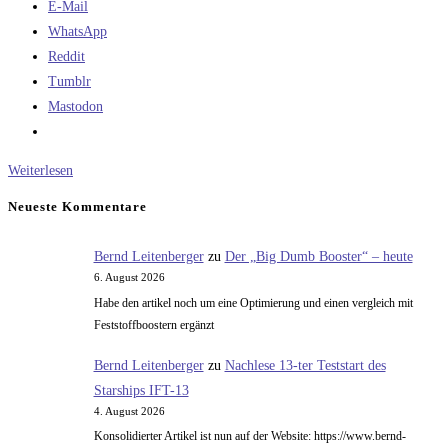
E-Mail
WhatsApp
Reddit
Tumblr
Mastodon
Gedanken
Weiterlesen
zu
Neueste Kommentare
Starships
Volumen
Bernd Leitenberger
zu
Der „Big Dumb Booster“ – heute
für
6. August 2026
die
Habe den artikel noch um eine Optimierung und einen vergleich mit
Nutzlast
Feststoffboostern ergänzt
Bernd Leitenberger
zu
Nachlese 13-ter Teststart des
Starships IFT-13
4. August 2026
Konsolidierter Artikel ist nun auf der Website: https://www.bernd-