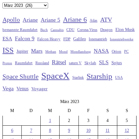
Archiv
Ariane 6
Apollo
ATV
Ariane
Ariane 5
Atlas
Elon Musk
Dragon
bemannte Raumfahrt
CDU
Buch
Cannabis
Corona-Virus
Falcon 9
ESA
Galileo
FDP
Falcon Heavy
Ionenantrieb
Ionentriebwerke
ISS
Mars
NASA
Jupiter
Orion
Methan
Mond
PC
Mondlandung
Rätsel
SLS
Sojus
Raumfahrt
Russland
saturn V
Skylab
Proton
SpaceX
Starship
Space Shuttle
Starlink
USA
Vega
Venus
Voyager
März 2023
M
D
M
D
F
S
S
1
2
3
4
5
6
7
8
9
10
11
12