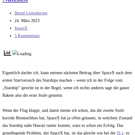
Beitrags-
Bernd Leitenberger
Autor:
Beitrag
24. März 2023
veröffentlicht:
Beitrags-
SpaceX
Kategorie:
Beitrags-
5 Kommentare
Kommentare:
Eigentlich dachte ich, kann meinen nächsten Beitrag über SpaceX nach dem
ersten Startversuch des Starships machen – wenn ich in der Folge vom
„Starship“ spreche ist in der Regel, wenn ich nichts anderes sage die ganze
Rakete also die erste Stufe gemeint.
Wenn der Flug klappt, und damit meine ich schon, das die zweite Stufe
korrekt Brennschluss hat, SpaceX hat ja offen gelassen, in welchem Zustand
das Starship nahe Hawaii runter kommt, wäre es schon ein Erfolg. Das
grundlegende Problem, das SpaceX hat, ist das gleiche wie bei der
N-1
: es