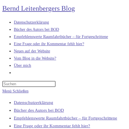
Zum
Bernd Leitenbergers Blog
Inhalt
springen
Datenschutzerklärung
Bücher des Autors bei BOD
Empfehlenswerte Raumfahrtbücher – für Fortgeschrittene
Eine Frage oder ihr Kommentar fehlt hier?
Neues auf der Website
Vom Blog in die Website?
Über mich
Website-
Suche
umschalten
Menü
Schließen
Datenschutzerklärung
Bücher des Autors bei BOD
Empfehlenswerte Raumfahrtbücher – für Fortgeschrittene
Eine Frage oder ihr Kommentar fehlt hier?