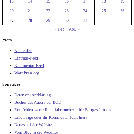
13
14
15
16
17
18
19
20
21
22
23
24
25
26
27
28
29
30
31
« Feb.
Apr. »
Meta
Anmelden
Eintrags-Feed
Kommentar-Feed
WordPress.org
Sonstiges
Datenschutzerklärung
Bücher des Autors bei BOD
Empfehlenswerte Raumfahrtbücher – für Fortgeschrittene
Eine Frage oder ihr Kommentar fehlt hier?
Neues auf der Website
Vom Blog in die Website?