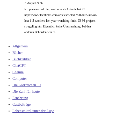
7. August 2026
Ich poste es mal hier, weil es auch Artemis betrifft.
https://www.techtimes.com/articles/321517/20260724/nasa-
lost-1-5-workers-last-year-watchdog-finds-25-36-projects-
struggling.htm Eigentlich keine Überraschung, bei den
anderen Behörden war es…
Allgemein
Bücher
Buchkritiken
ChatGPT
Chemie
Computer
Die Glorreichen 10
Die Zahl für heute
Ernährung
Gastbeiträge
Lebensmittel unter der Lupe