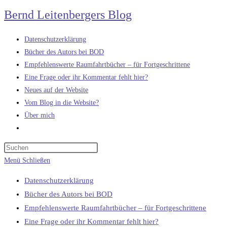
Zum
Bernd Leitenbergers Blog
Inhalt
springen
Datenschutzerklärung
Bücher des Autors bei BOD
Empfehlenswerte Raumfahrtbücher – für Fortgeschrittene
Eine Frage oder ihr Kommentar fehlt hier?
Neues auf der Website
Vom Blog in die Website?
Über mich
Website-
Suche
umschalten
Menü
Schließen
Datenschutzerklärung
Bücher des Autors bei BOD
Empfehlenswerte Raumfahrtbücher – für Fortgeschrittene
Eine Frage oder ihr Kommentar fehlt hier?