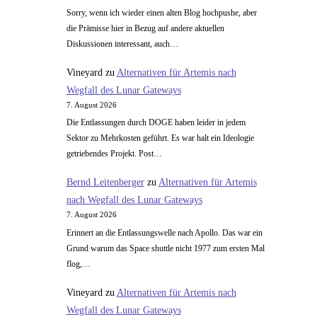
Sorry, wenn ich wieder einen alten Blog hochpushe, aber
die Prämisse hier in Bezug auf andere aktuellen
Diskussionen interessant, auch…
Vineyard
zu
Alternativen für Artemis nach
Wegfall des Lunar Gateways
7. August 2026
Die Entlassungen durch DOGE haben leider in jedem
Sektor zu Mehrkosten geführt. Es war halt ein Ideologie
getriebendes Projekt. Post…
Bernd Leitenberger
zu
Alternativen für Artemis
nach Wegfall des Lunar Gateways
7. August 2026
Erinnert an die Entlassungswelle nach Apollo. Das war ein
Grund warum das Space shuttle nicht 1977 zum ersten Mal
flog,…
Vineyard
zu
Alternativen für Artemis nach
Wegfall des Lunar Gateways