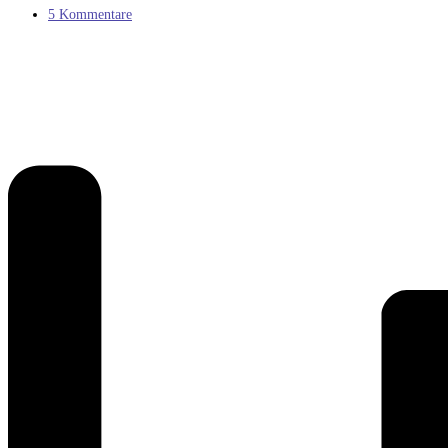
Kategorie:
Beitrags-
5 Kommentare
Kommentare: