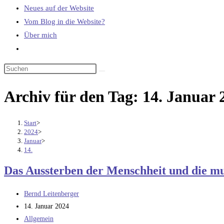
Neues auf der Website
Vom Blog in die Website?
Über mich
Website-
Suche
umschalten
Archiv für den Tag: 14. Januar 
Start
>
2024
>
Januar
>
14.
Das Aussterben der Menschheit und die mu
Beitrags-
Bernd Leitenberger
Autor:
Beitrag
14. Januar 2024
veröffentlicht:
Beitrags-
Allgemein