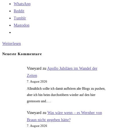
WhatsApp
Reddit
Tumblr
Mastodon
Das
Weiterlesen
Aussterben
Neueste Kommentare
der
Menschheit
Vineyard
zu
Apollo Jubiläen im Wandel der
und
Zeiten
die
7. August 2026
multiplanetare
Allmählich sollte ich damit aufhören alte Blogs zu pushen,
Spezies
aber ich bin beim durchstöbern wieder auf den hier
gestossen und..…
Vineyard
zu
Was wäre wenn – es Wernher von
Braun nicht gegeben hätte?
7. August 2026