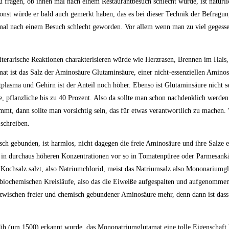
zu fragen, ob ihnen mal nach einem Restaurantbesuch schlecht wurde, ist natürl
sonst würde er bald auch gemerkt haben, das es bei dieser Technik der Befragun
al nach einem Besuch schlecht geworden. Vor allem wenn man zu viel gegesse
terarische Reaktionen charakterisieren würde wie Herzrasen, Brennen im Hals
 ist das Salz der Aminosäure Glutaminsäure, einer nicht-essenziellen Aminosä
plasma und Gehirn ist der Anteil noch höher. Ebenso ist Glutaminsäure nicht se
, pflanzliche bis zu 40 Prozent. Also da sollte man schon nachdenklich werde
mmt, dann sollte man vorsichtig sein, das für etwas verantwortlich zu machen.
schreiben.
ch gebunden, ist harmlos, nicht dagegen die freie Aminosäure und ihre Salze 
 in durchaus höheren Konzentrationen vor so in Tomatenpüree oder Parmesan
 Kochsalz salzt, also Natriumchlorid, meist das Natriumsalz also Mononariumg
 biochemischen Kreisläufe, also das die Eiweiße aufgespalten und aufgenomme
wischen freier und chemisch gebundener Aminosäure mehr, denn dann ist dass 
üh (um 1500) erkannt wurde, das Mononatriumglutamat eine tolle Eigenschaft h