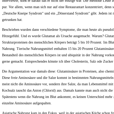
interviewte, stieß er darauf das er nicht der einzige war. Die Methode Leute 
pur. Vor allem, wenn man sich nur auf eine Restaurantart konzentriert, denn 
„Deutsche Kneipe Syndrom“ und ein „Dönerstand Syndrom“ gibt. Jedem ist m
getrunken hat.
Beschrieben wurden dann verschiedene Symptome, die man heute als pseudoli
Hitzegefühl. Und es wurde Glutamat als Ursache ausgemacht. Warum? Glutamat
Strukturproteinen des menschlichen Körpers beträgt 5 bis 10 Prozent. Im Blut
Nahrung. Tierische Nahrungsmittel enthalten 15 bis 20 Prozent Glutaminsäure
Bestandteil des menschlichen Körpers ist und ubiquitär in der Nahrung vorko
gerne gemacht. Entsprechendes könnte ich über Cholesterin, Salz ode Zucker 
Die Argumentation war damals diese: Glutaminsäure in Proteinen, also chemis
Diese freie Aminosäure und die Salze kommt in bestimmten Nahrungsmitteln
meist nicht die Aminosäure vor, sondern ihre Salze, da man Lebensmittel mit
Kochsalz tauscht das Anion (Chlorid) aus. Damals kannte man auch nicht die
Spätestens wenn die Nahrung im Blut ankommt, es keinen Unterschied mehr z
einzelne Aminosäure aufgespalten.
Asiatische Nahrung kam in den Fokus, weil in der asiatischen Küche schon fr