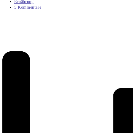
veröffentlicht:
Beitrags-
Ernährung
Kategorie:
Beitrags-
5 Kommentare
Kommentare: