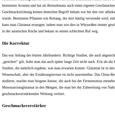
bestimmte Aromen und hat als Reinsubstanz auch einen eigenen Geschmacksein
Geschmacksrichtung keinen deutschen Begriff bekam wie bei den vier altbeka
wurde. Bestimmte Pflanzen wie Rottang, der dort häufig verwendet wird, enth
kann man Glutamat erzeugen, indem man wie dies in Würzsoßen immer geschah
in der asiatischen Küche und bekam so seinen schlechten Ruf weg.
Die Korrektur
Das war Anfang des letzten Jahrhunderts. Richtige Studien, die auch abgesic
„gesichert“ gilt, holte man das auch später lange Zeit nicht nach. Erst als
Studien, die natürlich ergaben, was man erwarten konnte: Glutamat ist in de
Wissenschaft, aber der Ernährungsirrtum ist nicht ausrottenbar. Das China-Re
studierte, machte man biogene Amine, die auch bei der Fermentation entstehe
Mononatriumglutamat in den Mengen, die man bei der Zubereitung von Nahrung
geschmacksverstärkenden Wirkung verliert.
Geschmacksverstärker