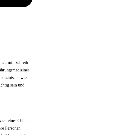
ich mir, schreib
ährungsmediziner
edizinische wie
chtig sein und
such eines China
ere Personen