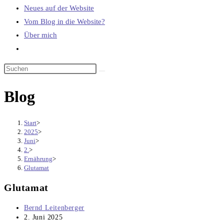
Neues auf der Website
Vom Blog in die Website?
Über mich
Website-
Suche
umschalten
Blog
Start
>
2025
>
Juni
>
2.
>
Ernährung
>
Glutamat
Glutamat
Beitrags-
Bernd Leitenberger
Autor:
Beitrag
2. Juni 2025