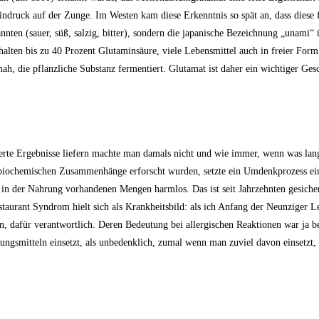
druck auf der Zunge. Im Westen kam diese Erkenntnis so spät an, dass diese 
nnten (sauer, süß, salzig, bitter), sondern die japanische Bezeichnung „unam
alten bis zu 40 Prozent Glutaminsäure, viele Lebensmittel auch in freier Form
, die pflanzliche Substanz fermentiert. Glutamat ist daher ein wichtiger Ges
herte Ergebnisse liefern machte man damals nicht und wie immer, wenn was lang
 die biochemischen Zusammenhänge erforscht wurden, setzte ein Umdenkprozess ei
n in der Nahrung vorhandenen Mengen harmlos. Das ist seit Jahrzehnten gesiche
staurant Syndrom hielt sich als Krankheitsbild: als ich Anfang der Neunziger 
n, dafür verantwortlich. Deren Bedeutung bei allergischen Reaktionen war ja be
smitteln einsetzt, als unbedenklich, zumal wenn man zuviel davon einsetzt, 