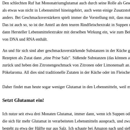
Den schlechten Ruf hat Mononatriumglutamat auch durch seine Rolle als Gesch
als etwas was nicht in Lebensmittel hineingehört, auch wenn einige Zusatzsto
anders. Bei Geschmacksverstärkern spielt immer die Vorstellung mit, dass m
Das ist auch so, so ist der Anteil an dem teuren Rindfleischextrakt in Supp
dann Hersteller Lebensmittelextrakte mit derselben Wirkung ein, wie zum Be
von DNA und RNA enthält.
An und für sich sind aber geschmacksverstärkende Substanzen in der Küche g
Rezepten als Zutat dann „eine Prise Salz“. Süßende Substanzen (das können a
zurück und heben den Zitronengeschmack von Zitronen oder Limonensaft an. N
Pökelaroma. All dies sind traditionelle Zutaten in der Küche oder im Fleisch
Daher findet man heute sogar weniger Glutamat in den Lebensmitteln, weil ma
Setzt Glutamat ein!
Ich nutze seit etwa drei Monaten Glutamat, immer dann, wenn ich Suppen ode
die sich für mehr Glutamat in verarbeiteten Lebensmitteln aussprach, und z
besteht zu etwa der Hälfte nur aus Salz. Ich schaute bei Amazon nach und si