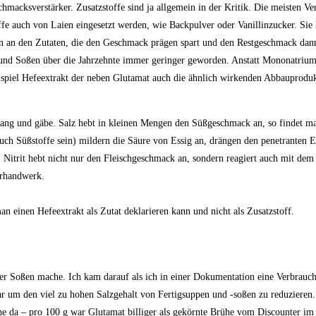
macksverstärker. Zusatzstoffe sind ja allgemein in der Kritik. Die meisten Ve
ffe auch von Laien eingesetzt werden, wie Backpulver oder Vanillinzucker. Sie
an an den Zutaten, die den Geschmack prägen spart und den Restgeschmack dann
en und Soßen über die Jahrzehnte immer geringer geworden. Anstatt Mononatriu
ispiel Hefeextrakt der neben Glutamat auch die ähnlich wirkenden Abbauprodu
ang und gäbe. Salz hebt in kleinen Mengen den Süßgeschmack an, so findet ma
uch Süßstoffe sein) mildern die Säure von Essig an, drängen den penetranten 
itrit hebt nicht nur den Fleischgeschmack an, sondern reagiert auch mit dem
erhandwerk.
n einen Hefeextrakt als Zutat deklarieren kann und nicht als Zusatzstoff.
r Soßen mache. Ich kam darauf als ich in einer Dokumentation eine Verbrauch
war um den viel zu hohen Salzgehalt von Fertigsuppen und -soßen zu reduzieren
ehe da – pro 100 g war Glutamat billiger als gekörnte Brühe vom Discounter i