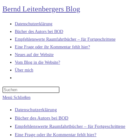
Zum
Bernd Leitenbergers Blog
Inhalt
springen
Datenschutzerklärung
Bücher des Autors bei BOD
Empfehlenswerte Raumfahrtbücher – für Fortgeschrittene
Eine Frage oder ihr Kommentar fehlt hier?
Neues auf der Website
Vom Blog in die Website?
Über mich
Website-
Suche
umschalten
Menü
Schließen
Datenschutzerklärung
Bücher des Autors bei BOD
Empfehlenswerte Raumfahrtbücher – für Fortgeschrittene
Eine Frage oder ihr Kommentar fehlt hier?