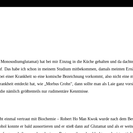
nosodiumglutamat) hat bei mir Einzug in die Küche gehalten und da dachte 
 Ruf. Das habe ich schon in meinem Studium mitbekommen, damals meinten Ern
i einer Krankheit so eine komische Bezeichnung vorkommt, also nicht eine m
ankheit entdeckt hat, wie „Morbus Crohn“, dann sollte man als Laie ganz vorsi
die nämlich größtenteils nur rudimentäre Kenntnisse.
nicht einmal vertraut mit Biochemie – Robert Ho Man Kwok wurde nach dem Be
ohol konnte er bald aussortieren und er stieß dann auf Glutamat und als er weit