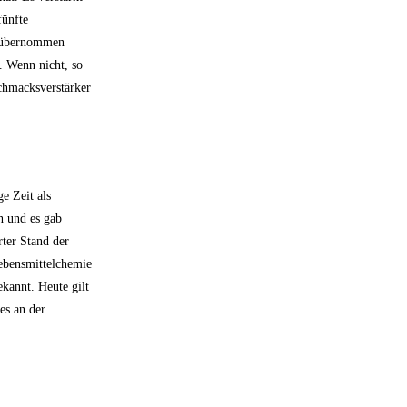
fünfte
i“ übernommen
. Wenn nicht, so
chmacksverstärker
e Zeit als
n und es gab
rter Stand der
Lebensmittelchemie
kannt. Heute gilt
es an der