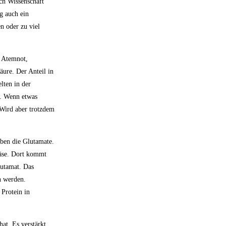
ich Wissenschaft
g auch ein
n oder zu viel
, Atemnot,
ure. Der Anteil in
lten in der
n. Wenn etwas
 Wird aber trotzdem
eben die Glutamate.
käse. Dort kommt
lutamat. Das
n werden.
Protein in
at. Es verstärkt