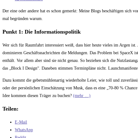
Kommentare:
Der eine oder andere hat es schon gemerkt: Meine Blogs beschäftigen sich vor 
mal begründen warum.
Punkt 1: Die Informationspolitik
Wer sich für Raumfahrt interessiert weiß, dass hier heute vieles im Argen is
dominieren Geschäftsnachrichten die Meldungen. Das Problem bei SpaceX ist da
enthält. Vor allem aber sind sie nicht genau. So beziehen sich die Nutzlasta
das „Block I Design“. Daneben stimmen Terminpläne nicht. Launchmanifeste w
Dazu kommt die gebetsmühlenartig wiederholte Leier, wie toll und zuverlässi
oder der persönlichen Einschätzung von Musk, dass es eine „70-80 % Chance g
Idee kommen diesen Träger zu buchen?
(mehr …)
Teilen:
E-Mail
WhatsApp
Reddit