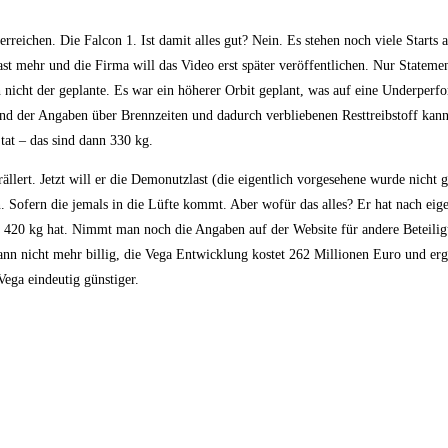
 erreichen. Die Falcon 1. Ist damit alles gut? Nein. Es stehen noch viele Starts 
st mehr und die Firma will das Video erst später veröffentlichen. Nur Statemen
ch nicht der geplante. Es war ein höherer Orbit geplant, was auf eine Underper
und der Angaben über Brennzeiten und dadurch verbliebenen Resttreibstoff kan
 tat – das sind dann 330 kg.
ällert. Jetzt will er die Demonutzlast (die eigentlich vorgesehene wurde nicht ge
en. Sofern die jemals in die Lüfte kommt. Aber wofür das alles? Er hat nach ei
al 420 kg hat. Nimmt man noch die Angaben auf der Website für andere Beteili
n nicht mehr billig, die Vega Entwicklung kostet 262 Millionen Euro und erg
Vega eindeutig günstiger.