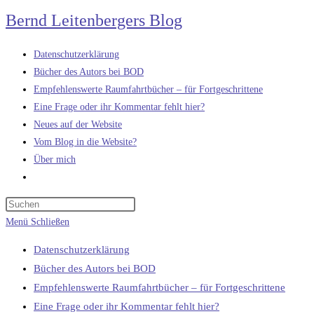
Zum
Bernd Leitenbergers Blog
Inhalt
springen
Datenschutzerklärung
Bücher des Autors bei BOD
Empfehlenswerte Raumfahrtbücher – für Fortgeschrittene
Eine Frage oder ihr Kommentar fehlt hier?
Neues auf der Website
Vom Blog in die Website?
Über mich
Website-
Suche
umschalten
Menü
Schließen
Datenschutzerklärung
Bücher des Autors bei BOD
Empfehlenswerte Raumfahrtbücher – für Fortgeschrittene
Eine Frage oder ihr Kommentar fehlt hier?