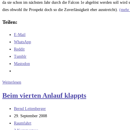
da sie schon im nächsten Jahr durch die Falcon 1e abgelöst werden soll wird s
dies obwohl ihr Prospekt doch so die Zuverlässigkeit eher ausstreicht).
(mehr
Teilen:
E-Mail
WhatsApp
Reddit
Tumblr
Mastodon
SpaceX
Weiterlesen
–
Beim vierten Anlauf klappts
mal
wieder
Beitrags-
Bernd Leitenberger
Autor:
Beitrag
29. September 2008
veröffentlicht:
Beitrags-
Raumfahrt