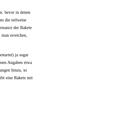
an. bevor in denen
ts die teilweise
formance der Rakete
n man erreichen,
startet) ja sogar
genen Angaben etwa
gungen hinzu, so
ibt eine Rakete mit