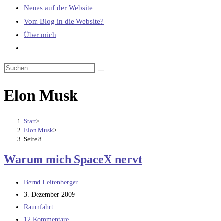
Neues auf der Website
Vom Blog in die Website?
Über mich
Website-
Suche
umschalten
Elon Musk
Start
>
Elon Musk
>
Seite 8
Warum mich SpaceX nervt
Beitrags-
Bernd Leitenberger
Autor:
Beitrag
3. Dezember 2009
veröffentlicht:
Beitrags-
Raumfahrt
Kategorie:
Beitrags-
12 Kommentare