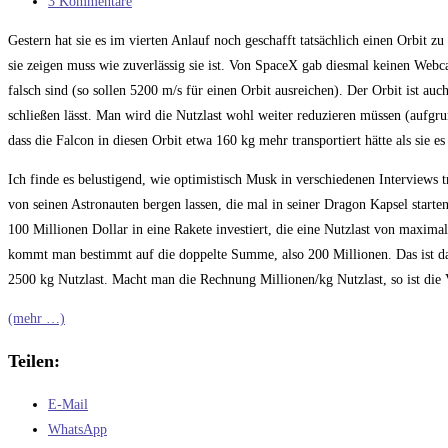
Kategorie:
Beitrags-
3 Kommentare
Kommentare:
Gestern hat sie es im vierten Anlauf noch geschafft tatsächlich einen Orbit zu
sie zeigen muss wie zuverlässig sie ist. Von SpaceX gab diesmal keinen Webca
falsch sind (so sollen 5200 m/s für einen Orbit ausreichen). Der Orbit ist au
schließen lässt. Man wird die Nutzlast wohl weiter reduzieren müssen (aufgr
dass die Falcon in diesen Orbit etwa 160 kg mehr transportiert hätte als sie es
Ich finde es belustigend, wie optimistisch Musk in verschiedenen Interviews tr
von seinen Astronauten bergen lassen, die mal in seiner Dragon Kapsel start
100 Millionen Dollar in eine Rakete investiert, die eine Nutzlast von maxim
kommt man bestimmt auf die doppelte Summe, also 200 Millionen. Das ist dan
2500 kg Nutzlast. Macht man die Rechnung Millionen/kg Nutzlast, so ist die 
(mehr …)
Teilen:
E-Mail
WhatsApp