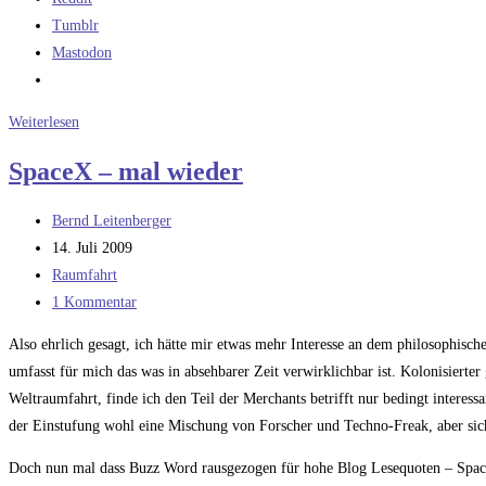
Tumblr
Mastodon
Warum
Weiterlesen
mich
SpaceX – mal wieder
SpaceX
nervt
Beitrags-
Bernd Leitenberger
Autor:
Beitrag
14. Juli 2009
veröffentlicht:
Beitrags-
Raumfahrt
Kategorie:
Beitrags-
1 Kommentar
Kommentare:
Also ehrlich gesagt, ich hätte mir etwas mehr Interesse an dem philosophisc
umfasst für mich das was in absehbarer Zeit verwirklichbar ist. Kolonisiert
Weltraumfahrt, finde ich den Teil der Merchants betrifft nur bedingt interess
der Einstufung wohl eine Mischung von Forscher und Techno-Freak, aber sic
Doch nun mal dass Buzz Word rausgezogen für hohe Blog Lesequoten – SpaceX.