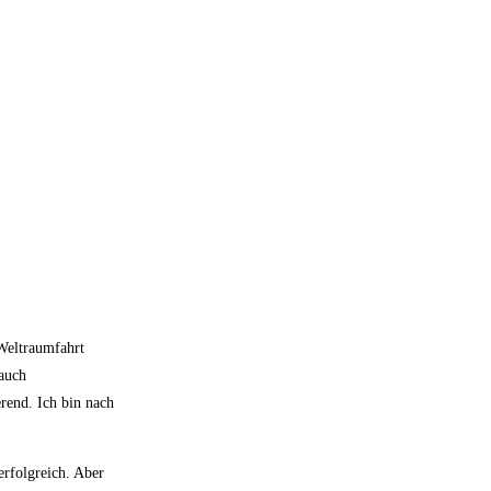
 Weltraumfahrt
 auch
erend. Ich bin nach
erfolgreich. Aber