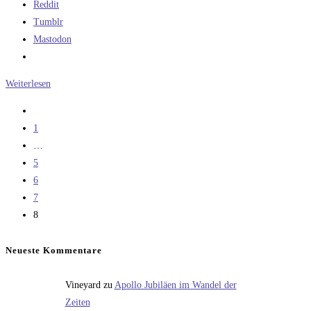
Reddit
Tumblr
Mastodon
Beim
Weiterlesen
vierten
Zur
Anlauf
vorherigen
1
klappts
Seite
…
5
6
7
8
Neueste Kommentare
Vineyard
zu
Apollo Jubiläen im Wandel der
Zeiten