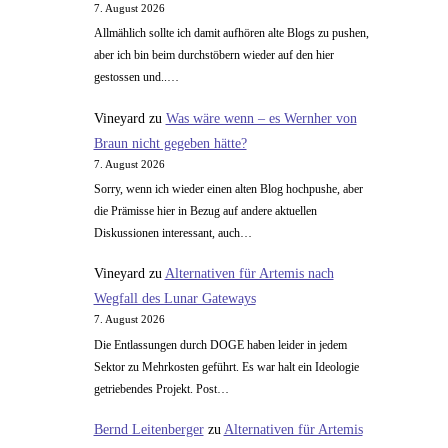
7. August 2026
Allmählich sollte ich damit aufhören alte Blogs zu pushen,
aber ich bin beim durchstöbern wieder auf den hier
gestossen und..…
Vineyard
zu
Was wäre wenn – es Wernher von
Braun nicht gegeben hätte?
7. August 2026
Sorry, wenn ich wieder einen alten Blog hochpushe, aber
die Prämisse hier in Bezug auf andere aktuellen
Diskussionen interessant, auch…
Vineyard
zu
Alternativen für Artemis nach
Wegfall des Lunar Gateways
7. August 2026
Die Entlassungen durch DOGE haben leider in jedem
Sektor zu Mehrkosten geführt. Es war halt ein Ideologie
getriebendes Projekt. Post…
Bernd Leitenberger
zu
Alternativen für Artemis