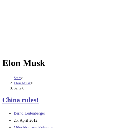
Elon Musk
Start
>
Elon Musk
>
Seite 6
China rules!
Beitrags-
Bernd Leitenberger
Autor:
Beitrag
25. April 2012
veröffentlicht:
Beitrags-
Münchhausens Kolumne