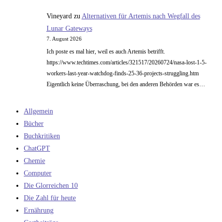
Vineyard
zu
Alternativen für Artemis nach Wegfall des
Lunar Gateways
7. August 2026
Ich poste es mal hier, weil es auch Artemis betrifft.
https://www.techtimes.com/articles/321517/20260724/nasa-lost-1-5-
workers-last-year-watchdog-finds-25-36-projects-struggling.htm
Eigentlich keine Überraschung, bei den anderen Behörden war es…
Allgemein
Bücher
Buchkritiken
ChatGPT
Chemie
Computer
Die Glorreichen 10
Die Zahl für heute
Ernährung