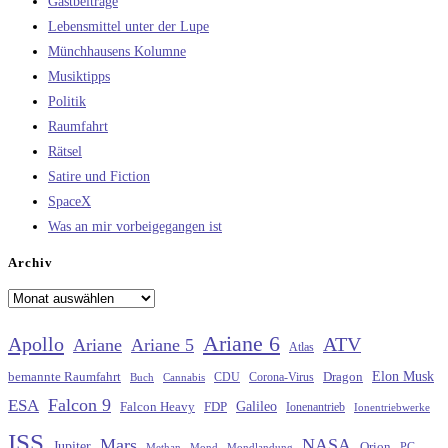
Gastbeiträge
Lebensmittel unter der Lupe
Münchhausens Kolumne
Musiktipps
Politik
Raumfahrt
Rätsel
Satire und Fiction
SpaceX
Was an mir vorbeigegangen ist
Archiv
Archiv
Ariane 6
Apollo
ATV
Ariane
Ariane 5
Atlas
Elon Musk
Dragon
bemannte Raumfahrt
CDU
Buch
Cannabis
Corona-Virus
Falcon 9
ESA
Galileo
FDP
Falcon Heavy
Ionenantrieb
Ionentriebwerke
ISS
Mars
NASA
Jupiter
Orion
Methan
Mond
PC
Mondlandung