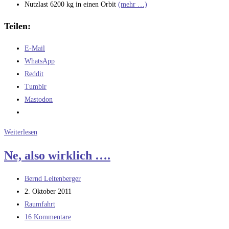
Nutzlast 6200 kg in einen Orbit
(mehr …)
Teilen:
E-Mail
WhatsApp
Reddit
Tumblr
Mastodon
Stratolaunch
Weiterlesen
Ne, also wirklich ….
Beitrags-
Bernd Leitenberger
Autor:
Beitrag
2. Oktober 2011
veröffentlicht:
Beitrags-
Raumfahrt
Kategorie:
Beitrags-
16 Kommentare