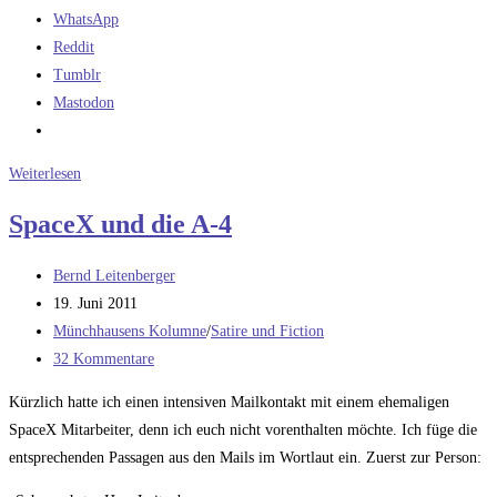
WhatsApp
Reddit
Tumblr
Mastodon
Ne,
Weiterlesen
also
SpaceX und die A-4
wirklich
….
Beitrags-
Bernd Leitenberger
Autor:
Beitrag
19. Juni 2011
veröffentlicht:
Beitrags-
Münchhausens Kolumne
/
Satire und Fiction
Kategorie:
Beitrags-
32 Kommentare
Kommentare:
Kürzlich hatte ich einen intensiven Mailkontakt mit einem ehemaligen
SpaceX Mitarbeiter, denn ich euch nicht vorenthalten möchte. Ich füge die
entsprechenden Passagen aus den Mails im Wortlaut ein. Zuerst zur Person: