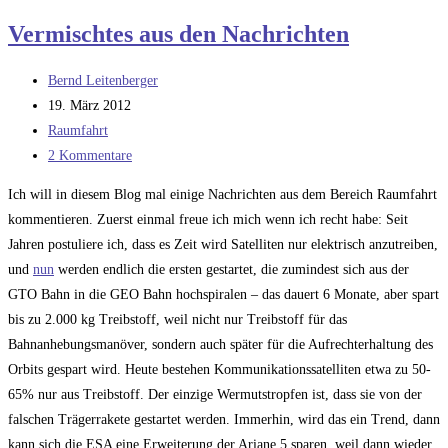
rules!
Vermischtes aus den Nachrichten
Beitrags-
Bernd Leitenberger
Autor:
Beitrag
19. März 2012
veröffentlicht:
Beitrags-
Raumfahrt
Kategorie:
Beitrags-
2 Kommentare
Kommentare:
Ich will in diesem Blog mal einige Nachrichten aus dem Bereich Raumfahrt
kommentieren. Zuerst einmal freue ich mich wenn ich recht habe: Seit
Jahren postuliere ich, dass es Zeit wird Satelliten nur elektrisch anzutreiben,
und
nun
werden endlich die ersten gestartet, die zumindest sich aus der
GTO Bahn in die GEO Bahn hochspiralen – das dauert 6 Monate, aber spart
bis zu 2.000 kg Treibstoff, weil nicht nur Treibstoff für das
Bahnanhebungsmanöver, sondern auch später für die Aufrechterhaltung des
Orbits gespart wird. Heute bestehen Kommunikationssatelliten etwa zu 50-
65% nur aus Treibstoff. Der einzige Wermutstropfen ist, dass sie von der
falschen Trägerrakete gestartet werden. Immerhin, wird das ein Trend, dann
kann sich die ESA eine Erweiterung der Ariane 5 sparen, weil dann wieder