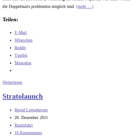
die Doppelstarts problemlos möglich sind.
(mehr …)
Teilen:
E-Mail
WhatsApp
Reddit
Tumblr
Mastodon
Vermischtes
Weiterlesen
aus
Stratolaunch
den
Nachrichten
Beitrags-
Bernd Leitenberger
Autor:
Beitrag
26. Dezember 2011
veröffentlicht:
Beitrags-
Raumfahrt
Kategorie:
Beitrags-
16 Kommentare