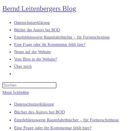
Zum
Bernd Leitenbergers Blog
Inhalt
springen
Datenschutzerklärung
Bücher des Autors bei BOD
Empfehlenswerte Raumfahrtbücher – für Fortgeschrittene
Eine Frage oder ihr Kommentar fehlt hier?
Neues auf der Website
Vom Blog in die Website?
Über mich
Website-
Suche
umschalten
Menü
Schließen
Datenschutzerklärung
Bücher des Autors bei BOD
Empfehlenswerte Raumfahrtbücher – für Fortgeschrittene
Eine Frage oder ihr Kommentar fehlt hier?