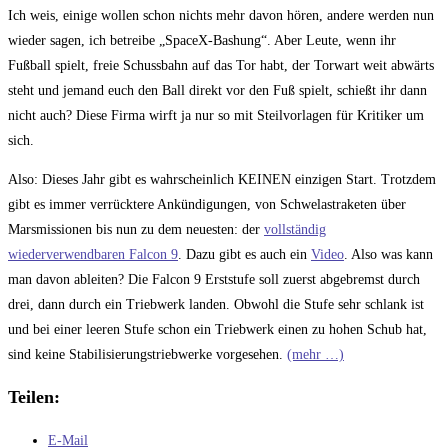
Kommentare:
Ich weis, einige wollen schon nichts mehr davon hören, andere werden nun
wieder sagen, ich betreibe „SpaceX-Bashung“. Aber Leute, wenn ihr
Fußball spielt, freie Schussbahn auf das Tor habt, der Torwart weit abwärts
steht und jemand euch den Ball direkt vor den Fuß spielt, schießt ihr dann
nicht auch? Diese Firma wirft ja nur so mit Steilvorlagen für Kritiker um
sich.
Also: Dieses Jahr gibt es wahrscheinlich KEINEN einzigen Start. Trotzdem
gibt es immer verrücktere Ankündigungen, von Schwelastraketen über
Marsmissionen bis nun zu dem neuesten: der
vollständig
wiederverwendbaren Falcon 9
. Dazu gibt es auch ein
Video
. Also was kann
man davon ableiten? Die Falcon 9 Erststufe soll zuerst abgebremst durch
drei, dann durch ein Triebwerk landen. Obwohl die Stufe sehr schlank ist
und bei einer leeren Stufe schon ein Triebwerk einen zu hohen Schub hat,
sind keine Stabilisierungstriebwerke vorgesehen.
(mehr …)
Teilen:
E-Mail