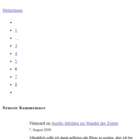
SpaceX
Weiterlesen
und
Zur
die
vorherigen
1
A-
Seite
…
4
3
4
5
6
7
8
Zur
nächsten
Seite
Neueste Kommentare
Vineyard
zu
Apollo Jubiläen im Wandel der Zeiten
7. August 2026
Allmählich sollte ich damit aufhören alte Blogs zu pushen, aber ich bin