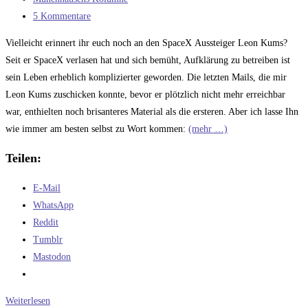
Kategorie:
Beitrags-
5 Kommentare
Kommentare:
Vielleicht erinnert ihr euch noch an den SpaceX Aussteiger Leon Kums?
Seit er SpaceX verlasen hat und sich bemüht, Aufklärung zu betreiben ist
sein Leben erheblich komplizierter geworden. Die letzten Mails, die mir
Leon Kums zuschicken konnte, bevor er plötzlich nicht mehr erreichbar
war, enthielten noch brisanteres Material als die ersteren. Aber ich lasse Ihn
wie immer am besten selbst zu Wort kommen:
(mehr …)
Teilen:
E-Mail
WhatsApp
Reddit
Tumblr
Mastodon
China
Weiterlesen