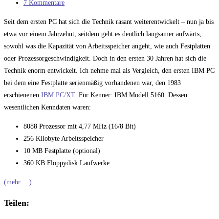
Kategorie:
Beitrags-
7 Kommentare
Kommentare:
Seit dem ersten PC hat sich die Technik rasant weiterentwickelt – nun ja bis
etwa vor einem Jahrzehnt, seitdem geht es deutlich langsamer aufwärts,
sowohl was die Kapazität von Arbeitsspeicher angeht, wie auch Festplatten
oder Prozessorgeschwindigkeit. Doch in den ersten 30 Jahren hat sich die
Technik enorm entwickelt. Ich nehme mal als Vergleich, den ersten IBM PC
bei dem eine Festplatte serienmäßig vorhandenen war, den 1983
erschienenen
IBM PC/XT
. Für Kenner: IBM Modell 5160. Dessen
wesentlichen Kenndaten waren:
8088 Prozessor mit 4,77 MHz (16/8 Bit)
256 Kilobyte Arbeitsspeicher
10 MB Festplatte (optional)
360 KB Floppydisk Laufwerke
(mehr …)
Teilen: