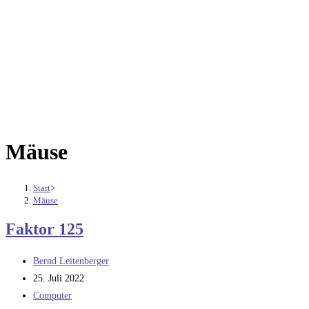
Mäuse
Start
>
Mäuse
Faktor 125
Beitrags-
Bernd Leitenberger
Autor:
Beitrag
25. Juli 2022
veröffentlicht:
Beitrags-
Computer