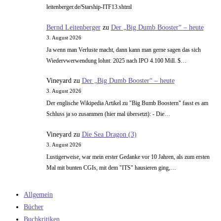
leitenberger.de/Starship-ITF13.shtml
Bernd Leitenberger
zu
Der „Big Dumb Booster“ – heute
3. August 2026
Ja wenn man Verluste macht, dann kann man gerne sagen das sich
Wiedervwerwendung lohnt: 2025 nach IPO 4.100 Mill. $…
Vineyard
zu
Der „Big Dumb Booster“ – heute
3. August 2026
Der englische Wikipedia Artikel zu "Big Bumb Boostern" fasst es am
Schluss ja so zusammen (hier mal übersetzt): - Die…
Vineyard
zu
Die Sea Dragon (3)
3. August 2026
Lustigerweise, war mein erster Gedanke vor 10 Jahren, als zum ersten
Mal mit bunten CGIs, mit dem "ITS" hausieren ging,…
Allgemein
Bücher
Buchkritiken