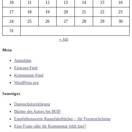
10
11
12
13
14
15
16
17
18
19
20
21
22
23
24
25
26
27
28
29
30
31
« Juli
Meta
Anmelden
Eintrags-Feed
Kommentar-Feed
WordPress.org
Sonstiges
Datenschutzerklärung
Bücher des Autors bei BOD
Empfehlenswerte Raumfahrtbücher – für Fortgeschrittene
Eine Frage oder ihr Kommentar fehlt hier?