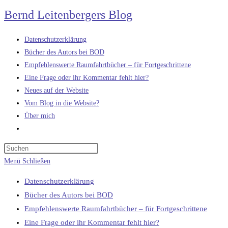
Zum
Bernd Leitenbergers Blog
Inhalt
springen
Datenschutzerklärung
Bücher des Autors bei BOD
Empfehlenswerte Raumfahrtbücher – für Fortgeschrittene
Eine Frage oder ihr Kommentar fehlt hier?
Neues auf der Website
Vom Blog in die Website?
Über mich
Website-
Suche
umschalten
Menü
Schließen
Datenschutzerklärung
Bücher des Autors bei BOD
Empfehlenswerte Raumfahrtbücher – für Fortgeschrittene
Eine Frage oder ihr Kommentar fehlt hier?