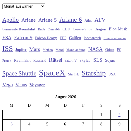
Archiv
Ariane 6
Apollo
ATV
Ariane
Ariane 5
Atlas
Elon Musk
Dragon
bemannte Raumfahrt
CDU
Buch
Cannabis
Corona-Virus
Falcon 9
ESA
Galileo
FDP
Falcon Heavy
Ionenantrieb
Ionentriebwerke
ISS
Mars
NASA
Jupiter
Orion
Methan
Mond
PC
Mondlandung
Rätsel
SLS
Sojus
Raumfahrt
Russland
saturn V
Skylab
Proton
SpaceX
Starship
Space Shuttle
Starlink
USA
Vega
Venus
Voyager
August 2026
M
D
M
D
F
S
S
1
2
3
4
5
6
7
8
9