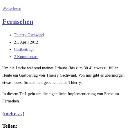
Die
Weiterlesen
Fitness-
Fernsehen
Uhr
und
Beitrags-
Thierry Gschwind
ein
Autor:
Beitrag
21. April 2012
MP3
veröffentlicht:
Beitrags-
Gastbeiträge
Player
Kategorie:
Beitrags-
2 Kommentare
von
Kommentare:
dem
Um die Lücke während meines Urlaubs (bis zum 30.4) etwas zu füllen.
sich
Heute ein Gastbeitrag von Thierry Gschwind. Von mir gibt es übermorgen
keiner
etwas neues. So und nun gebe ich ab an Thierry:
trennt
In diesem TeiL geht um die eigentliche Implementierung von Farbe im
Fernsehen.
(mehr …)
Teilen: