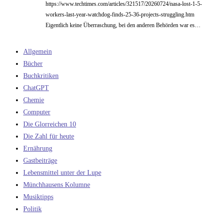
https://www.techtimes.com/articles/321517/20260724/nasa-lost-1-5-
workers-last-year-watchdog-finds-25-36-projects-struggling.htm
Eigentlich keine Überraschung, bei den anderen Behörden war es…
Allgemein
Bücher
Buchkritiken
ChatGPT
Chemie
Computer
Die Glorreichen 10
Die Zahl für heute
Ernährung
Gastbeiträge
Lebensmittel unter der Lupe
Münchhausens Kolumne
Musiktipps
Politik