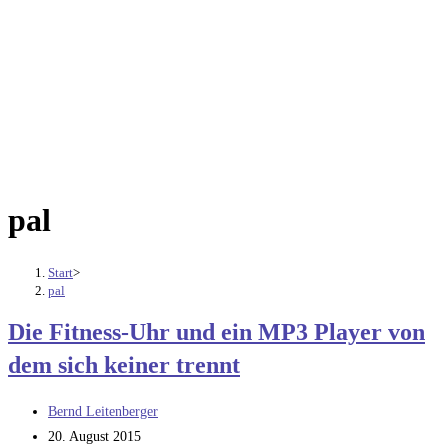
pal
Start
>
pal
Die Fitness-Uhr und ein MP3 Player von
dem sich keiner trennt
Beitrags-
Bernd Leitenberger
Autor:
Beitrag
20. August 2015