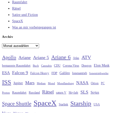
Raumfahrt
Rätsel
Satire und Fiction
SpaceX
Was an mir vorbeigegangen ist
Archiv
Archiv
Ariane 6
Apollo
ATV
Ariane
Ariane 5
Atlas
Elon Musk
Dragon
bemannte Raumfahrt
CDU
Buch
Cannabis
Corona-Virus
Falcon 9
ESA
Galileo
FDP
Falcon Heavy
Ionenantrieb
Ionentriebwerke
ISS
Mars
NASA
Jupiter
Orion
Methan
Mond
PC
Mondlandung
Rätsel
SLS
Sojus
Raumfahrt
Russland
saturn V
Skylab
Proton
SpaceX
Starship
Space Shuttle
Starlink
USA