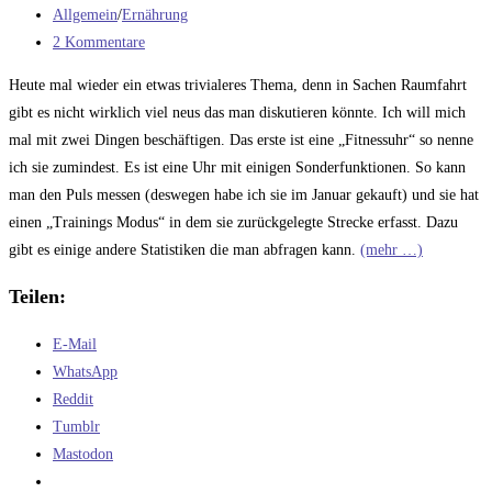
veröffentlicht:
Beitrags-
Allgemein
/
Ernährung
Kategorie:
Beitrags-
2 Kommentare
Kommentare:
Heute mal wieder ein etwas trivialeres Thema, denn in Sachen Raumfahrt
gibt es nicht wirklich viel neus das man diskutieren könnte. Ich will mich
mal mit zwei Dingen beschäftigen. Das erste ist eine „Fitnessuhr“ so nenne
ich sie zumindest. Es ist eine Uhr mit einigen Sonderfunktionen. So kann
man den Puls messen (deswegen habe ich sie im Januar gekauft) und sie hat
einen „Trainings Modus“ in dem sie zurückgelegte Strecke erfasst. Dazu
gibt es einige andere Statistiken die man abfragen kann.
(mehr …)
Teilen:
E-Mail
WhatsApp
Reddit
Tumblr
Mastodon