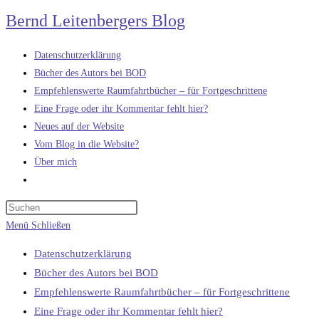
Zum
Bernd Leitenbergers Blog
Inhalt
springen
Datenschutzerklärung
Bücher des Autors bei BOD
Empfehlenswerte Raumfahrtbücher – für Fortgeschrittene
Eine Frage oder ihr Kommentar fehlt hier?
Neues auf der Website
Vom Blog in die Website?
Über mich
Website-
Suche
umschalten
Menü
Schließen
Datenschutzerklärung
Bücher des Autors bei BOD
Empfehlenswerte Raumfahrtbücher – für Fortgeschrittene
Eine Frage oder ihr Kommentar fehlt hier?