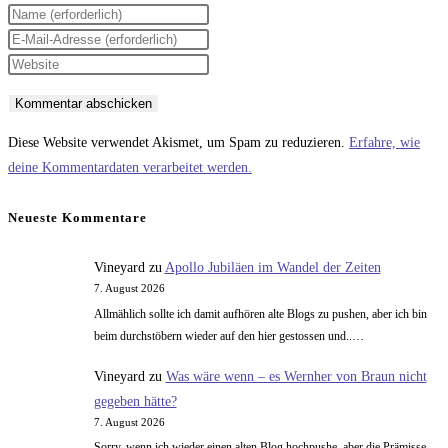
Gib
deinen
Gib
Namen
deine
Gib
oder
E-
deine
Benutzernamen
Mail-
Website-
zum
Adresse
URL
Diese Website verwendet Akismet, um Spam zu reduzieren.
Erfahre, wie
Kommentieren
zum
ein
deine Kommentardaten verarbeitet werden.
ein
Kommentieren
(optional)
ein
Neueste Kommentare
Vineyard
zu
Apollo Jubiläen im Wandel der Zeiten
7. August 2026
Allmählich sollte ich damit aufhören alte Blogs zu pushen, aber ich bin
beim durchstöbern wieder auf den hier gestossen und..…
Vineyard
zu
Was wäre wenn – es Wernher von Braun nicht
gegeben hätte?
7. August 2026
Sorry, wenn ich wieder einen alten Blog hochpushe, aber die Prämisse