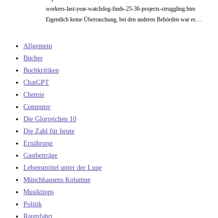
workers-last-year-watchdog-finds-25-36-projects-struggling.htm
Eigentlich keine Überraschung, bei den anderen Behörden war es…
Allgemein
Bücher
Buchkritiken
ChatGPT
Chemie
Computer
Die Glorreichen 10
Die Zahl für heute
Ernährung
Gastbeiträge
Lebensmittel unter der Lupe
Münchhausens Kolumne
Musiktipps
Politik
Raumfahrt