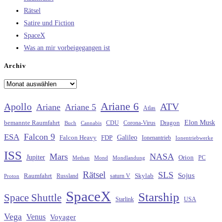
Rätsel
Satire und Fiction
SpaceX
Was an mir vorbeigegangen ist
Archiv
Archiv
Ariane 6
Apollo
ATV
Ariane
Ariane 5
Atlas
Elon Musk
Dragon
bemannte Raumfahrt
CDU
Buch
Cannabis
Corona-Virus
Falcon 9
ESA
Galileo
FDP
Falcon Heavy
Ionenantrieb
Ionentriebwerke
ISS
Mars
NASA
Jupiter
Orion
Methan
Mond
PC
Mondlandung
Rätsel
SLS
Sojus
Raumfahrt
Russland
saturn V
Skylab
Proton
SpaceX
Starship
Space Shuttle
Starlink
USA
Vega
Venus
Voyager