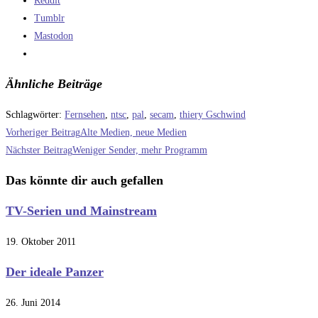
Reddit
Tumblr
Mastodon
Ähnliche Beiträge
Schlagwörter
:
Fernsehen
,
ntsc
,
pal
,
secam
,
thiery Gschwind
Weitere
Vorheriger Beitrag
Alte Medien, neue Medien
Artikel
Nächster Beitrag
Weniger Sender, mehr Programm
ansehen
Das könnte dir auch gefallen
TV-Serien und Mainstream
19. Oktober 2011
Der ideale Panzer
26. Juni 2014