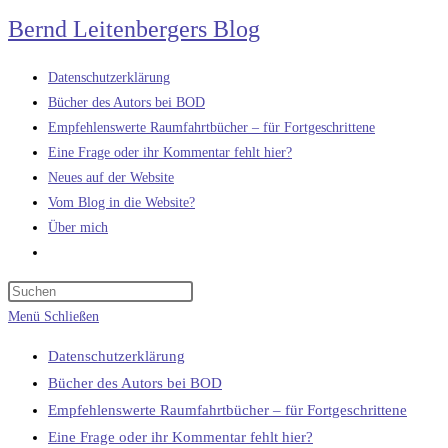
Zum
Bernd Leitenbergers Blog
Inhalt
springen
Datenschutzerklärung
Bücher des Autors bei BOD
Empfehlenswerte Raumfahrtbücher – für Fortgeschrittene
Eine Frage oder ihr Kommentar fehlt hier?
Neues auf der Website
Vom Blog in die Website?
Über mich
Website-
Suche
umschalten
Menü
Schließen
Datenschutzerklärung
Bücher des Autors bei BOD
Empfehlenswerte Raumfahrtbücher – für Fortgeschrittene
Eine Frage oder ihr Kommentar fehlt hier?