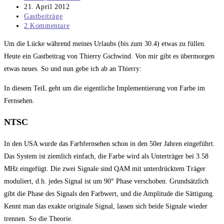
Autor:
Beitrag
21. April 2012
veröffentlicht:
Beitrags-
Gastbeiträge
Kategorie:
Beitrags-
2 Kommentare
Kommentare:
Um die Lücke während meines Urlaubs (bis zum 30.4) etwas zu füllen.
Heute ein Gastbeitrag von Thierry Gschwind. Von mir gibt es übermorgen
etwas neues. So und nun gebe ich ab an Thierry:
In diesem TeiL geht um die eigentliche Implementierung von Farbe im
Fernsehen.
NTSC
In den USA wurde das Farbfernsehen schon in den 50er Jahren eingeführt.
Das System ist ziemlich einfach, die Farbe wird als Unterträger bei 3.58
MHz eingefügt. Die zwei Signale sind QAM mit unterdrücktem Träger
moduliert, d.h. jedes Signal ist um 90° Phase verschoben. Grundsätzlich
gibt die Phase des Signals den Farbwert, und die Amplitude die Sättigung.
Kennt man das exakte originale Signal, lassen sich beide Signale wieder
trennen. So die Theorie.