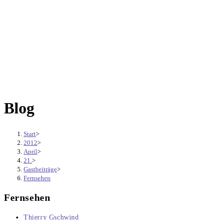
Blog
Start
>
2012
>
April
>
21.
>
Gastbeiträge
>
Fernsehen
Fernsehen
Beitrags-
Thierry Gschwind