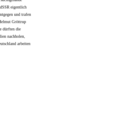
UdSSR eigentlich
ntgegen und trafen
 Helmut Gröttrup
e dürften die
lien nachholen,
utschland arbeiten