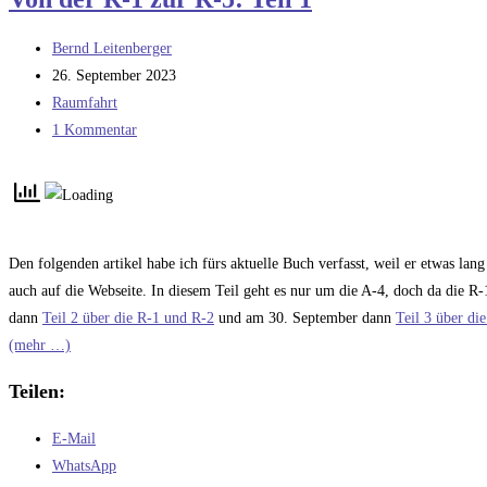
R-
1
Beitrags-
Bernd Leitenberger
zur
Autor:
Beitrag
26. September 2023
R-
veröffentlicht:
Beitrags-
Raumfahrt
5:
Kategorie:
Beitrags-
1 Kommentar
Teil
Kommentare:
2
Den folgenden artikel habe ich fürs aktuelle Buch verfasst, weil er etwas lang
auch auf die Webseite. In diesem Teil geht es nur um die A-4, doch da die R-
dann
Teil 2 über die R-1 und R-2
und am 30. September dann
Teil 3 über di
(mehr …)
Teilen:
E-Mail
WhatsApp