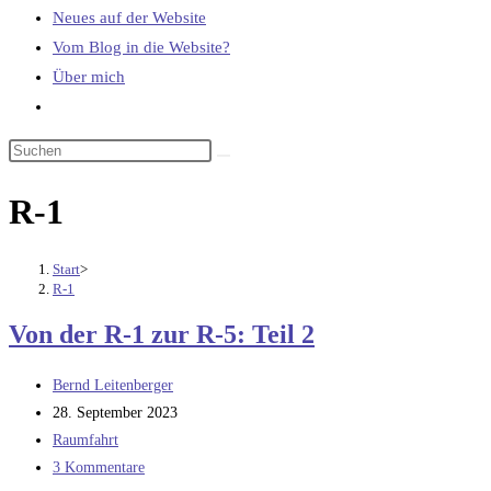
Neues auf der Website
Vom Blog in die Website?
Über mich
Website-
Suche
umschalten
R-1
Start
>
R-1
Von der R-1 zur R-5: Teil 2
Beitrags-
Bernd Leitenberger
Autor:
Beitrag
28. September 2023
veröffentlicht:
Beitrags-
Raumfahrt
Kategorie:
Beitrags-
3 Kommentare