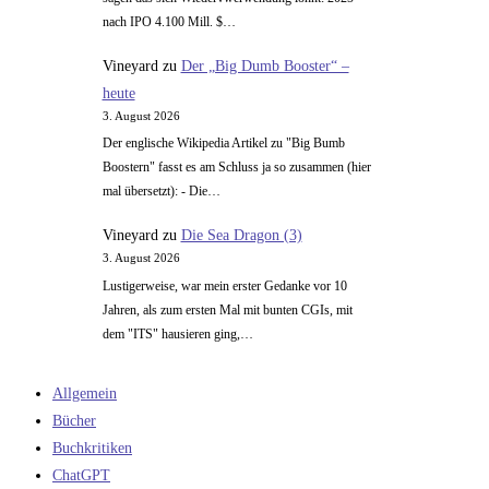
nach IPO 4.100 Mill. $…
Vineyard
zu
Der „Big Dumb Booster“ –
heute
3. August 2026
Der englische Wikipedia Artikel zu "Big Bumb
Boostern" fasst es am Schluss ja so zusammen (hier
mal übersetzt): - Die…
Vineyard
zu
Die Sea Dragon (3)
3. August 2026
Lustigerweise, war mein erster Gedanke vor 10
Jahren, als zum ersten Mal mit bunten CGIs, mit
dem "ITS" hausieren ging,…
Allgemein
Bücher
Buchkritiken
ChatGPT