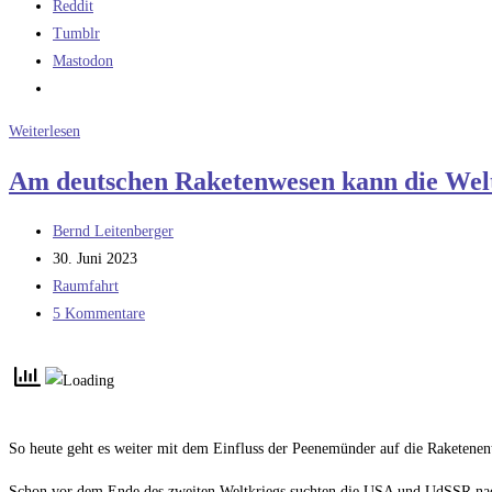
Reddit
Tumblr
Mastodon
Von
Weiterlesen
der
Am deutschen Raketenwesen kann die Wel
R-
1
Beitrags-
Bernd Leitenberger
zur
Autor:
Beitrag
30. Juni 2023
R-
veröffentlicht:
Beitrags-
Raumfahrt
5:
Kategorie:
Beitrags-
5 Kommentare
Teil
Kommentare:
1
So heute geht es weiter mit dem Einfluss der Peenemünder auf die Raketenent
Schon vor dem Ende des zweiten Weltkriegs suchten die USA und UdSSR nac