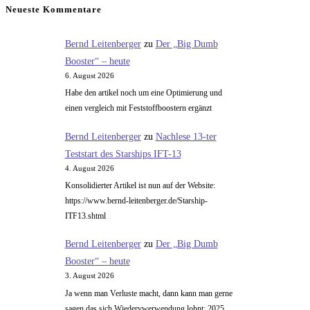
deutschen
Neueste Kommentare
Raketenwesen
kann
Bernd Leitenberger
zu
Der „Big Dumb
die
Booster“ – heute
Welt
6. August 2026
genesen
Habe den artikel noch um eine Optimierung und
–
einen vergleich mit Feststoffboostern ergänzt
UdSSR
Bernd Leitenberger
zu
Nachlese 13-ter
Teststart des Starships IFT-13
4. August 2026
Konsolidierter Artikel ist nun auf der Website:
https://www.bernd-leitenberger.de/Starship-
ITF13.shtml
Bernd Leitenberger
zu
Der „Big Dumb
Booster“ – heute
3. August 2026
Ja wenn man Verluste macht, dann kann man gerne
sagen das sich Wiedervwerwendung lohnt: 2025