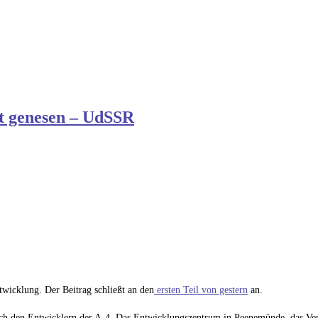
t genesen – UdSSR
wicklung. Der Beitrag schließt an den
ersten Teil von gestern
an.
h den Entwicklern der A-4. Das Entwicklungszentrum in Peenemünde, das Ve