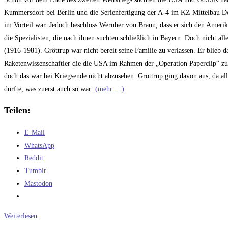
Kummersdorf bei Berlin und die Serienfertigung der A-4 im KZ Mittelbau Dor
im Vorteil war. Jedoch beschloss Wernher von Braun, dass er sich den Ameri
die Spezialisten, die nach ihnen suchten schließlich in Bayern. Doch nicht al
(1916-1981). Gröttrup war nicht bereit seine Familie zu verlassen. Er blieb da
Raketenwissenschaftler die die USA im Rahmen der „Operation Paperclip“ zuer
doch das war bei Kriegsende nicht abzusehen. Gröttrup ging davon aus, da al
dürfte, was zuerst auch so war.
(mehr …)
Teilen:
E-Mail
WhatsApp
Reddit
Tumblr
Mastodon
Am
Weiterlesen