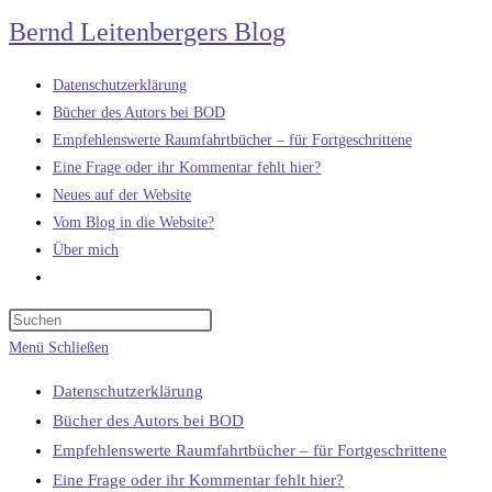
Zum
Bernd Leitenbergers Blog
Inhalt
springen
Datenschutzerklärung
Bücher des Autors bei BOD
Empfehlenswerte Raumfahrtbücher – für Fortgeschrittene
Eine Frage oder ihr Kommentar fehlt hier?
Neues auf der Website
Vom Blog in die Website?
Über mich
Website-
Suche
umschalten
Menü
Schließen
Datenschutzerklärung
Bücher des Autors bei BOD
Empfehlenswerte Raumfahrtbücher – für Fortgeschrittene
Eine Frage oder ihr Kommentar fehlt hier?