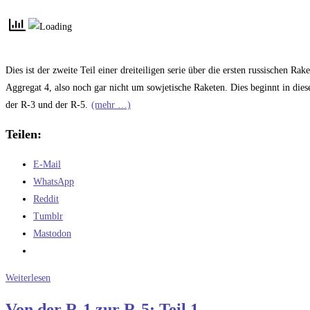
Kommentare:
Dies ist der zweite Teil einer dreiteiligen serie über die ersten russischen Ra
Aggregat 4, also noch gar nicht um sowjetische Raketen. Dies beginnt in di
der R-3 und der R-5.
(mehr …)
Teilen:
E-Mail
WhatsApp
Reddit
Tumblr
Mastodon
Von
Weiterlesen
der
Von der R-1 zur R-5: Teil 1