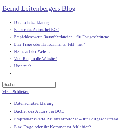
Zum
Bernd Leitenbergers Blog
Inhalt
springen
Datenschutzerklärung
Bücher des Autors bei BOD
Empfehlenswerte Raumfahrtbücher – für Fortgeschrittene
Eine Frage oder ihr Kommentar fehlt hier?
Neues auf der Website
Vom Blog in die Website?
Über mich
Website-
Suche
umschalten
Menü
Schließen
Datenschutzerklärung
Bücher des Autors bei BOD
Empfehlenswerte Raumfahrtbücher – für Fortgeschrittene
Eine Frage oder ihr Kommentar fehlt hier?