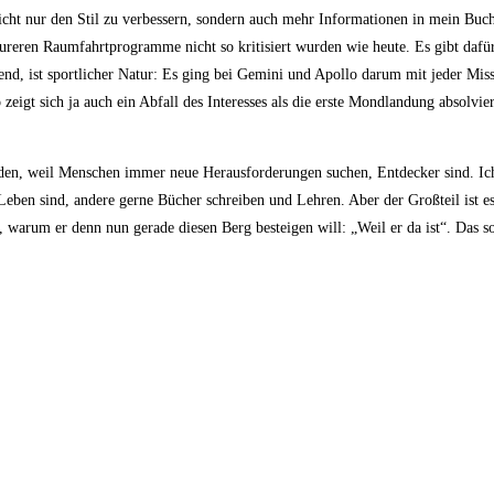
icht nur den Stil zu verbessern, sondern auch mehr Informationen in mein Buc
reren Raumfahrtprogramme nicht so kritisiert wurden wie heute. Es gibt dafü
utend, ist sportlicher Natur: Es ging bei Gemini und Apollo darum mit jeder Mi
 zeigt sich ja auch ein Abfall des Interesses als die erste Mondlandung absolvie
en, weil Menschen immer neue Herausforderungen suchen, Entdecker sind. Ich 
Leben sind, andere gerne Bücher schreiben und Lehren. Aber der Großteil ist e
e, warum er denn nun gerade diesen Berg besteigen will: „Weil er da ist“. Das so