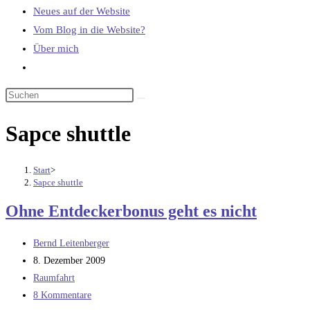
Neues auf der Website
Vom Blog in die Website?
Über mich
Website-
Suche
umschalten
Sapce shuttle
Start
>
Sapce shuttle
Ohne Entdeckerbonus geht es nicht
Beitrags-
Bernd Leitenberger
Autor:
Beitrag
8. Dezember 2009
veröffentlicht:
Beitrags-
Raumfahrt
Kategorie:
Beitrags-
8 Kommentare