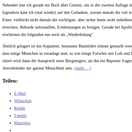
Kommentare:
Nebenbei lese ich gerade ein Buch über Gemini, um in der zweiten Auflage n
Irgendwie kam ich (mal wieder) auf den Gedanken, warum damals die viel teu
Einer, vielleicht nicht damals der wichtigste, aber sicher heute nicht unbede
erreichen, Rekorde aufzustellen, Erstleistungen zu bringen. Gerade bei Apollo
erschienen die folgenden nur noch als „Wiederholung“.
Ähnlich gelagert ist das Argument, bemannte Raumfahrt müsste gemacht werd
dass einige Menschen so veranlagt sind, so wie einige Forscher mit Leib und 
zitiert wird dann der Ausspruch eines Bergsteigers, als ihn ein Reporter fragt
Antriebsfeder der ganzen Menschheit sein.
(mehr …)
Teilen:
E-Mail
WhatsApp
Reddit
Tumblr
Mastodon