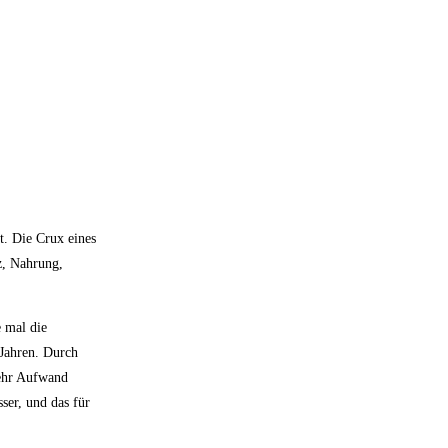
t. Die Crux eines
z, Nahrung,
e mal die
Jahren. Durch
mehr Aufwand
ser, und das für