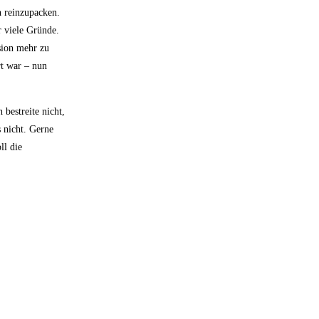
h reinzupacken.
r viele Gründe.
ssion mehr zu
rt war – nun
bestreite nicht,
s nicht. Gerne
ll die