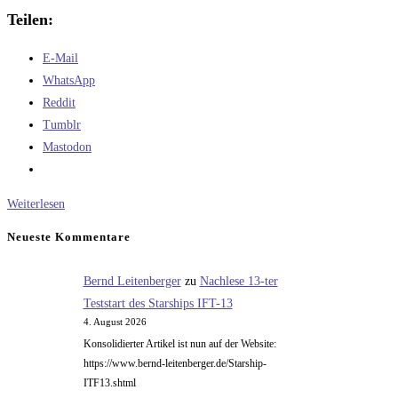
Teilen:
E-Mail
WhatsApp
Reddit
Tumblr
Mastodon
Die
Weiterlesen
Crux
Neueste Kommentare
der
bemannten
Bernd Leitenberger
zu
Nachlese 13-ter
Raumfahrt
Teststart des Starships IFT-13
4. August 2026
Konsolidierter Artikel ist nun auf der Website:
https://www.bernd-leitenberger.de/Starship-
ITF13.shtml