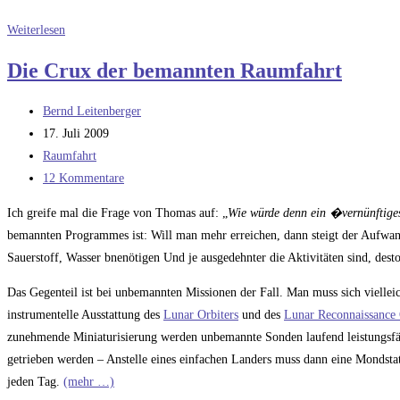
Ohne
Weiterlesen
Entdeckerbonus
Die Crux der bemannten Raumfahrt
geht
es
Beitrags-
Bernd Leitenberger
nicht
Autor:
Beitrag
17. Juli 2009
veröffentlicht:
Beitrags-
Raumfahrt
Kategorie:
Beitrags-
12 Kommentare
Kommentare:
Ich greife mal die Frage von Thomas auf: „
Wie würde denn ein �vernünftig
bemannten Programmes ist: Will man mehr erreichen, dann steigt der Aufwan
Sauerstoff, Wasser bnenötigen Und je ausgedehnter die Aktivitäten sind, dest
Das Gegenteil ist bei unbemannten Missionen der Fall. Man muss sich viellei
instrumentelle Ausstattung des
Lunar Orbiters
und des
Lunar Reconnaissance 
zunehmende Miniaturisierung werden unbemannte Sonden laufend leistungsfä
getrieben werden – Anstelle eines einfachen Landers muss dann eine Mondstat
jeden Tag.
(mehr …)