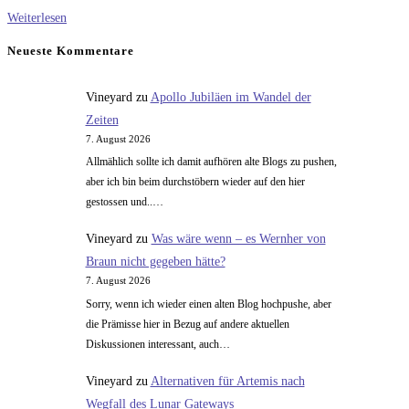
Ego-
Weiterlesen
Shooter
Neueste Kommentare
Vineyard
zu
Apollo Jubiläen im Wandel der
Zeiten
7. August 2026
Allmählich sollte ich damit aufhören alte Blogs zu pushen,
aber ich bin beim durchstöbern wieder auf den hier
gestossen und..…
Vineyard
zu
Was wäre wenn – es Wernher von
Braun nicht gegeben hätte?
7. August 2026
Sorry, wenn ich wieder einen alten Blog hochpushe, aber
die Prämisse hier in Bezug auf andere aktuellen
Diskussionen interessant, auch…
Vineyard
zu
Alternativen für Artemis nach
Wegfall des Lunar Gateways