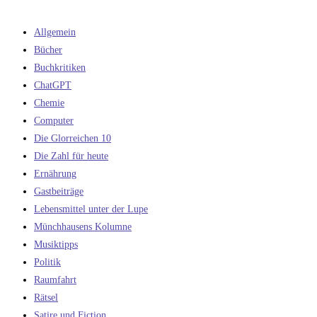
Allgemein
Bücher
Buchkritiken
ChatGPT
Chemie
Computer
Die Glorreichen 10
Die Zahl für heute
Ernährung
Gastbeiträge
Lebensmittel unter der Lupe
Münchhausens Kolumne
Musiktipps
Politik
Raumfahrt
Rätsel
Satire und Fiction