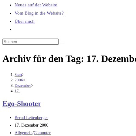
Neues auf der Website
Vom Blog in die Website?
Über mich
Website-
Suche
umschalten
Archiv für den Tag: 17. Dezemb
Start
>
2006
>
Dezember
>
17.
Ego-Shooter
Beitrags-
Bernd Leitenberger
Autor:
Beitrag
17. Dezember 2006
veröffentlicht:
Beitrags-
Allgemein
/
Computer