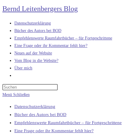
Zum
Bernd Leitenbergers Blog
Inhalt
springen
Datenschutzerklärung
Bücher des Autors bei BOD
Empfehlenswerte Raumfahrtbücher – für Fortgeschrittene
Eine Frage oder ihr Kommentar fehlt hier?
Neues auf der Website
Vom Blog in die Website?
Über mich
Website-
Suche
umschalten
Menü
Schließen
Datenschutzerklärung
Bücher des Autors bei BOD
Empfehlenswerte Raumfahrtbücher – für Fortgeschrittene
Eine Frage oder ihr Kommentar fehlt hier?