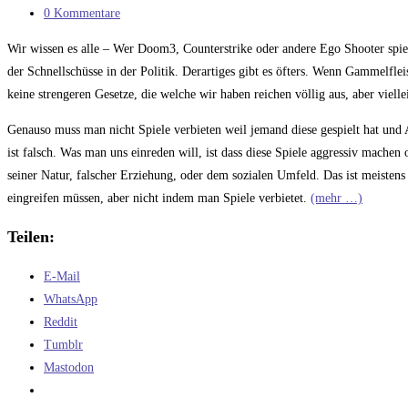
Kategorie:
Beitrags-
0 Kommentare
Kommentare:
Wir wissen es alle – Wer Doom3, Counterstrike oder andere Ego Shooter spielt 
der Schnellschüsse in der Politik. Derartiges gibt es öfters. Wenn Gammelfle
keine strengeren Gesetze, die welche wir haben reichen völlig aus, aber viel
Genauso muss man nicht Spiele verbieten weil jemand diese gespielt hat und 
ist falsch. Was man uns einreden will, ist dass diese Spiele aggressiv machen 
seiner Natur, falscher Erziehung, oder dem sozialen Umfeld. Das ist meistens 
eingreifen müssen, aber nicht indem man Spiele verbietet.
(mehr …)
Teilen:
E-Mail
WhatsApp
Reddit
Tumblr
Mastodon