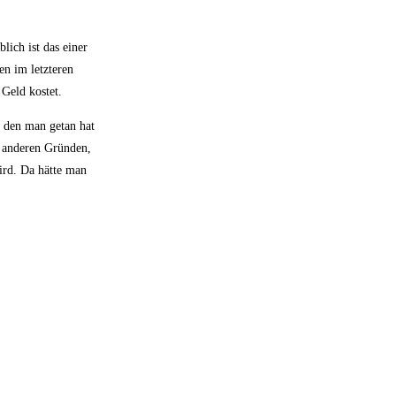
lich ist das einer
en im letzteren
 Geld kostet.
s den man getan hat
us anderen Gründen,
wird. Da hätte man