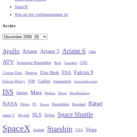
SpaceX
Was an mir vorbeigegangen ist
Archiv
Archiv
Ariane 6
Apollo
Ariane
Ariane 5
Atlas
ATV
bemannte Raumfahrt
CDU
Buch
Cannabis
Falcon 9
ESA
Elon Musk
Dragon
Corona-Virus
Galileo
FDP
Falcon Heavy
Ionenantrieb
Ionentriebwerke
ISS
Mars
Jupiter
Methan
Mond
Mondlandung
Rätsel
NASA
Raumfahrt
Orion
Russland
PC
Proton
Space Shuttle
SLS
Sojus
saturn V
Skylab
SpaceX
Starship
Vega
Starlink
USA