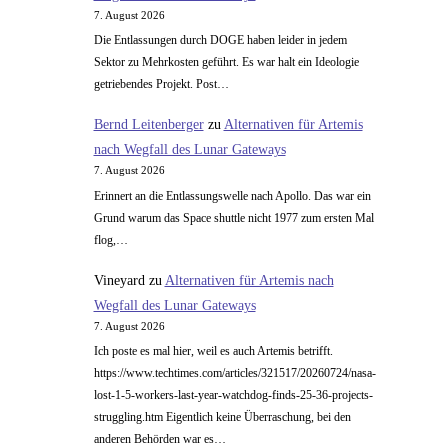
7. August 2026
Die Entlassungen durch DOGE haben leider in jedem
Sektor zu Mehrkosten geführt. Es war halt ein Ideologie
getriebendes Projekt. Post…
Bernd Leitenberger
zu
Alternativen für Artemis
nach Wegfall des Lunar Gateways
7. August 2026
Erinnert an die Entlassungswelle nach Apollo. Das war ein
Grund warum das Space shuttle nicht 1977 zum ersten Mal
flog,…
Vineyard
zu
Alternativen für Artemis nach
Wegfall des Lunar Gateways
7. August 2026
Ich poste es mal hier, weil es auch Artemis betrifft.
https://www.techtimes.com/articles/321517/20260724/nasa-
lost-1-5-workers-last-year-watchdog-finds-25-36-projects-
struggling.htm Eigentlich keine Überraschung, bei den
anderen Behörden war es…