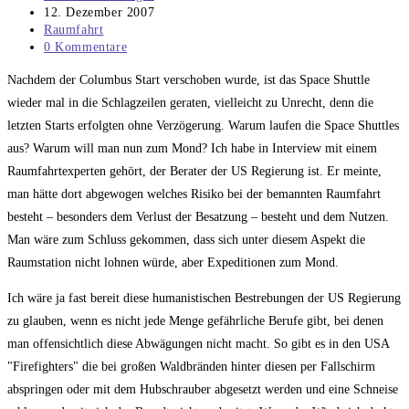
Autor:
Beitrag
12. Dezember 2007
veröffentlicht:
Beitrags-
Raumfahrt
Kategorie:
Beitrags-
0 Kommentare
Kommentare:
Nachdem der Columbus Start verschoben wurde, ist das Space Shuttle
wieder mal in die Schlagzeilen geraten, vielleicht zu Unrecht, denn die
letzten Starts erfolgten ohne Verzögerung. Warum laufen die Space Shuttles
aus? Warum will man nun zum Mond? Ich habe in Interview mit einem
Raumfahrtexperten gehört, der Berater der US Regierung ist. Er meinte,
man hätte dort abgewogen welches Risiko bei der bemannten Raumfahrt
besteht – besonders dem Verlust der Besatzung – besteht und dem Nutzen.
Man wäre zum Schluss gekommen, dass sich unter diesem Aspekt die
Raumstation nicht lohnen würde, aber Expeditionen zum Mond.
Ich wäre ja fast bereit diese humanistischen Bestrebungen der US Regierung
zu glauben, wenn es nicht jede Menge gefährliche Berufe gibt, bei denen
man offensichtlich diese Abwägungen nicht macht. So gibt es in den USA
"Firefighters" die bei großen Waldbränden hinter diesen per Fallschirm
abspringen oder mit dem Hubschrauber abgesetzt werden und eine Schneise