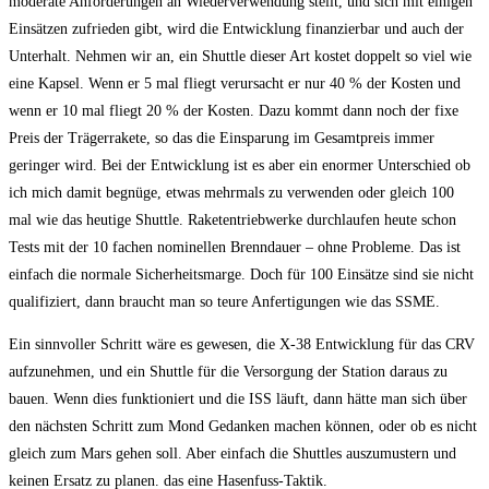
moderate Anforderungen an Wiederverwendung stellt, und sich mit einigen
Einsätzen zufrieden gibt, wird die Entwicklung finanzierbar und auch der
Unterhalt. Nehmen wir an, ein Shuttle dieser Art kostet doppelt so viel wie
eine Kapsel. Wenn er 5 mal fliegt verursacht er nur 40 % der Kosten und
wenn er 10 mal fliegt 20 % der Kosten. Dazu kommt dann noch der fixe
Preis der Trägerrakete, so das die Einsparung im Gesamtpreis immer
geringer wird. Bei der Entwicklung ist es aber ein enormer Unterschied ob
ich mich damit begnüge, etwas mehrmals zu verwenden oder gleich 100
mal wie das heutige Shuttle. Raketentriebwerke durchlaufen heute schon
Tests mit der 10 fachen nominellen Brenndauer – ohne Probleme. Das ist
einfach die normale Sicherheitsmarge. Doch für 100 Einsätze sind sie nicht
qualifiziert, dann braucht man so teure Anfertigungen wie das SSME.
Ein sinnvoller Schritt wäre es gewesen, die X-38 Entwicklung für das CRV
aufzunehmen, und ein Shuttle für die Versorgung der Station daraus zu
bauen. Wenn dies funktioniert und die ISS läuft, dann hätte man sich über
den nächsten Schritt zum Mond Gedanken machen können, oder ob es nicht
gleich zum Mars gehen soll. Aber einfach die Shuttles auszumustern und
keinen Ersatz zu planen. das eine Hasenfuss-Taktik.