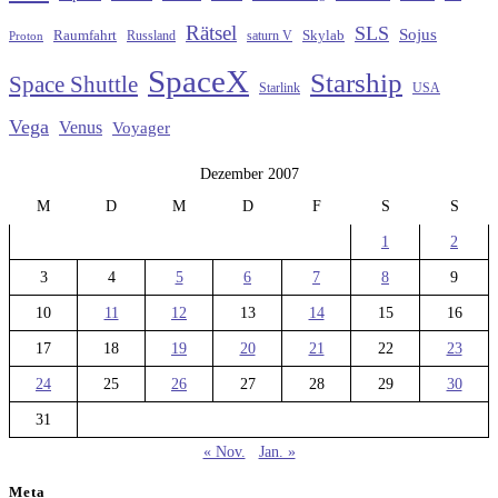
Rätsel
SLS
Sojus
Raumfahrt
Russland
saturn V
Skylab
Proton
SpaceX
Starship
Space Shuttle
Starlink
USA
Vega
Venus
Voyager
Dezember 2007
M
D
M
D
F
S
S
1
2
3
4
5
6
7
8
9
10
11
12
13
14
15
16
17
18
19
20
21
22
23
24
25
26
27
28
29
30
31
« Nov.
Jan. »
Meta