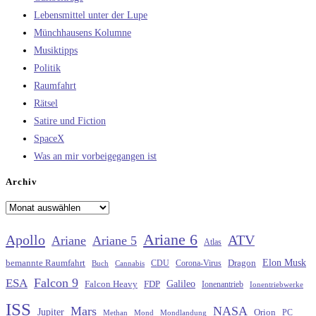
Lebensmittel unter der Lupe
Münchhausens Kolumne
Musiktipps
Politik
Raumfahrt
Rätsel
Satire und Fiction
SpaceX
Was an mir vorbeigegangen ist
Archiv
Archiv
Ariane 6
Apollo
ATV
Ariane
Ariane 5
Atlas
Elon Musk
Dragon
bemannte Raumfahrt
CDU
Buch
Cannabis
Corona-Virus
Falcon 9
ESA
Galileo
FDP
Falcon Heavy
Ionenantrieb
Ionentriebwerke
ISS
Mars
NASA
Jupiter
Orion
Methan
Mond
PC
Mondlandung