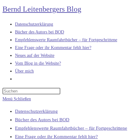
Zum
Bernd Leitenbergers Blog
Inhalt
springen
Datenschutzerklärung
Bücher des Autors bei BOD
Empfehlenswerte Raumfahrtbücher – für Fortgeschrittene
Eine Frage oder ihr Kommentar fehlt hier?
Neues auf der Website
Vom Blog in die Website?
Über mich
Website-
Suche
umschalten
Menü
Schließen
Datenschutzerklärung
Bücher des Autors bei BOD
Empfehlenswerte Raumfahrtbücher – für Fortgeschrittene
Eine Frage oder ihr Kommentar fehlt hier?