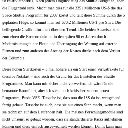
ist relativ eindeutig: Nach jedem Unglück stieg das Shuttle Budget an, aber
die Fluganzahl sank. Macht man dies für die 3351 Millionen US-$ die das
Space Shuttle Programm für 2007 kostet und teilt diese Summe durch die 5
geplanten Flüge, so kommt man auf 670.2 Millionen US-$ pro Start. Die
beiliegende Grafik informiert über den Trend. Die beiden Ausreiser sind
zum einen die Kostenreduktion in den späten 90 er Jahren durch
Modernisierungen der Flotte und Übertragung der Wartung auf externe
Firmen und zum anderen der Anstieg der Kosten direkt nach dem Verlust
der Columbia.
Diese hohen Startkosten – 3 mal höhere als ein Start einer Verlustrakete für
dieselbe Nutzlast – sind auch der Grund für das Einstellen des Shuttle
Programmes. Man kann mir sicher nicht vorwerfen, ich wäre für die
bemannte Raumfahrt, aber ich stehe noch kritischer zu dem neuen
Programm, Bushs VSE. Tatsache ist, dass nun die ISS da ist, weitgehend
fertig gebaut. Tatsache ist auch, dass sie nur einen Sinn macht, wenn man
sie technisch auf dem Laufenden hält. Die meisten Forschungsmodule sind
nicht umsonst so gebaut worden, dass sie standardisierte Racks aufnehmen
können und diese einfach ausgewechselt werden können. Damit kann man