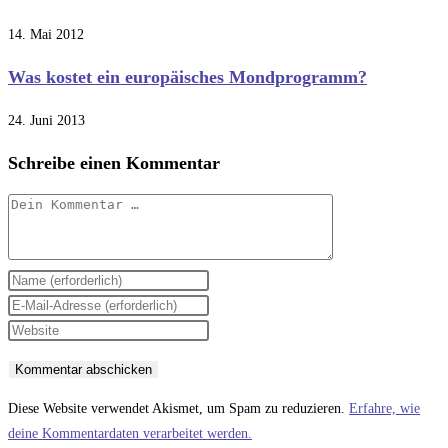
14. Mai 2012
Was kostet ein europäisches Mondprogramm?
24. Juni 2013
Schreibe einen Kommentar
Kommentar
Gib
deinen
Gib
Namen
deine
Gib
oder
E-
deine
Benutzernamen
Mail-
Website-
zum
Adresse
URL
Diese Website verwendet Akismet, um Spam zu reduzieren.
Erfahre, wie
Kommentieren
zum
ein
deine Kommentardaten verarbeitet werden.