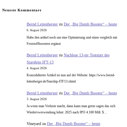
ein
Kommentieren
(optional)
ein
Neueste Kommentare
Bernd Leitenberger
zu
Der „Big Dumb Booster“ – heute
6. August 2026
Habe den artikel noch um eine Optimierung und einen vergleich mit
Feststoffboostern ergänzt
Bernd Leitenberger
zu
Nachlese 13-ter Teststart des
Starships IFT-13
4. August 2026
Konsolidierter Artikel ist nun auf der Website: https://www.bernd-
leitenberger.de/Starship-ITF13.shtml
Bernd Leitenberger
zu
Der „Big Dumb Booster“ – heute
3. August 2026
Ja wenn man Verluste macht, dann kann man gerne sagen das sich
Wiedervwerwendung lohnt: 2025 nach IPO 4.100 Mill. $…
Vineyard
zu
Der „Big Dumb Booster“ – heute